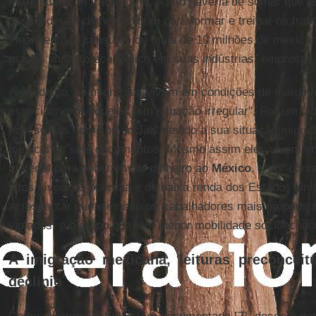
flexibilidade de trabalho [6]. A isto haveria de somar que 
despenderam dinheiro algum para formar e treinar os trab
Finalmente, o consumo de mais de 10 milhões de mexica
grande impacto econômico em suas indústrias, empresas
Além disso, os migrantes vivem em condições de marginal
especialmente aqueles "em situação irregular". Por um lad
acesso aos serviços sociais devido a sua situação migrat
mexicanos sem documentos. Mesmo assim eles vivem em
material para poder enviar dinheiro ao
México
, e por con
altos níveis de pobreza e de baixa renda dos Estados Unid
acrescentar que eles são os trabalhadores mais propensos
violados, e o grupo que têm menor mobilidade socioeconô
A imigração mexicana, leituras preconcei
declínio