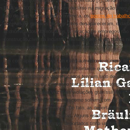
Como diversos estudos têm documentado [7], desde o de
EUA
em 2008, tem havido um declínio na migração irregula
fato de que, com a crise econômica, os
postos de trabalh
dezenas de milhares de migrantes desapareceram, e dada
econômica dos últimos anos, a geração de empregos não
construção civil, na indústria manufatureira e em outros n
migrantes poderiam ser inseridos.
Em contrapartida, houve um claro aumento no número de
governos dos
Estados Unidos
. Estima-se que apenas na
cerca de 2,5 milhões de mexicanos tenham sido deportad
têm documentos de imigração tentam ficar mais tempo n
experimentando cada vez mais violações gravíssimas e vis
humanos e trabalhistas, assim como sofrem com os proce
mais prolongados e intensos. De fato, as deportações imp
familiares e sócio-comunitárias. Alguns estudos estimam
cerca de 4% dos migrantes deportados tinha um filho no