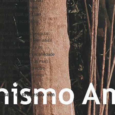
os
Estados Unidos
não
alhadores migrantes.
nos nos
EUA
gera um
 e em sua economia.
ização e exclusão social,
o, os mexicanos têm difícil
ória, especialmente os
 condições de precariedade
ta disso, possuem os mais
os. A isto seria preciso
 a terem seus direitos
mica no país.
tuosas e processo em