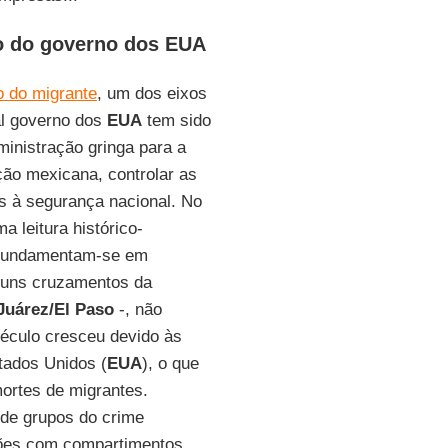
ão do governo dos EUA
o do migrante
, um dos eixos
al governo dos
EUA
tem sido
ministração gringa para a
ção mexicana, controlar as
s à segurança nacional. No
a leitura histórico-
s, fundamentam-se em
uns cruzamentos da
Juárez/El Paso
-, não
século cresceu devido às
tados Unidos (
EUA
), o que
ortes de migrantes.
de grupos do crime
hões com compartimentos