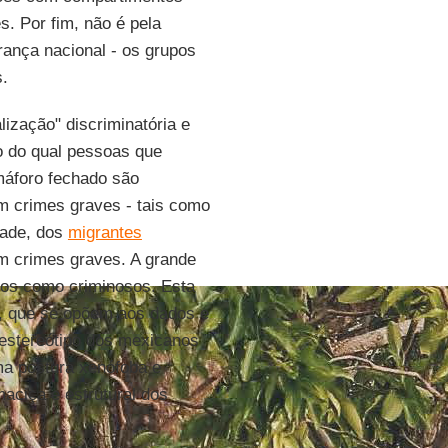
s. Por fim, não é pela
rança nacional - os grupos
.
ização" discriminatória e
o do qual pessoas que
máforo fechado são
 crimes graves - tais como
dade, dos
migrantes
m crimes graves. A grande
dos como criminosos. Esta
s, que se opõem aos dados e
o estereótipo dos mexicanos
ma postura xenófoba e
aciça e estrutural dos