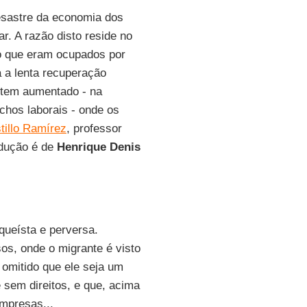
esastre da economia dos
r. A razão disto reside no
ho que eram ocupados por
 a lenta recuperação
 tem aumentado - na
ichos laborais - onde os
tillo Ramírez
, professor
adução é de
Henrique Denis
ueísta e perversa.
os, onde o migrante é visto
 omitido que ele seja um
 sem direitos, e que, acima
mpresas...