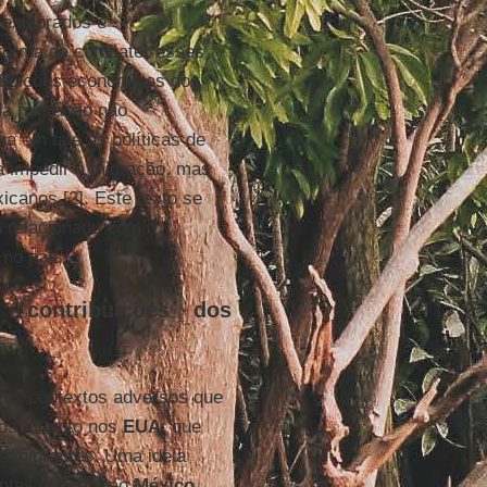
 explorados e
 forma de combater esses
ribuições econômicas dos
da migração não
rma em que as políticas de
a impedir a migração, mas
canos [2]. Este texto se
á relacionado com o
 no país.
s, contribuições dos
 os contextos adversos que
os, quanto nos
EUA
, que
s migrantes. Uma ideia
rantes chegam ao
México