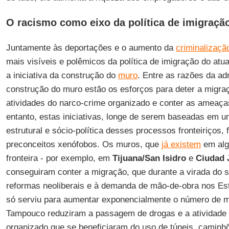
O racismo como eixo da política de imigraç
Juntamente às deportações e o aumento da
criminalizaçã
mais visíveis e polêmicos da política de imigração do atu
a iniciativa da construção do
muro
. Entre as razões da ad
construção do muro estão os esforços para deter a migra
atividades do narco-crime organizado e conter as ameaça
entanto, estas iniciativas, longe de serem baseadas em um
estrutural e sócio-política desses processos fronteiriço
preconceitos xenófobos. Os muros, que
já existem
em alg
fronteira - por exemplo, em
Tijuana/San Isidro
e
Ciudad 
conseguiram conter a migração, que durante a virada do 
reformas neoliberais e à demanda de mão-de-obra nos Es
só serviu para aumentar exponencialmente o número de m
Tampouco reduziram a passagem de drogas e a atividade 
organizado que se beneficiaram do uso de túneis, camin