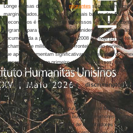
Longe dessas distorções, os
migrantes
são trabalhadores
marginalizados, com os salários mais baixos dos
EUA
. A
preconceitos é tornando três processos visíveis: as cont
migrantes para a sociedade estadunidense, a diminuição 
documentada a partir da crise de 2008 até hoje [1] e a fo
fechamento e militarização das fronteiras não servem par
que apenas aumentam significativamente a morte dos mexi
concentra apenas no primeiro desses processos, que est
derramamento de dinheiro e riqueza que a migração deixa
Derrubando estereótipos discriminatório
migrantes
A migração tem causas estruturais, tanto no
México
, com
obrigam as pessoas a sair em busca de melhores empreg
tem uma demanda internacional de trabalhadores e atrai o
muito difundida é que as maiores contribuições dos imig