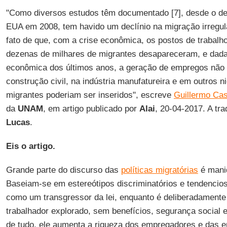
"Como diversos estudos têm documentado [7], desde o d
EUA em 2008, tem havido um declínio na migração irregula
fato de que, com a crise econômica, os postos de trabal
dezenas de milhares de migrantes desapareceram, e dada
econômica dos últimos anos, a geração de empregos não
construção civil, na indústria manufatureira e em outros n
migrantes poderiam ser inseridos", escreve
Guillermo Cas
da
UNAM
, em artigo publicado por
Alai
, 20-04-2017. A tr
Lucas
.
Eis o artigo.
Grande parte do discurso das
políticas migratórias
é maniq
Baseiam-se em estereótipos discriminatórios e tendencios
como um transgressor da lei, enquanto é deliberadamente
trabalhador explorado, sem benefícios, segurança social e
de tudo, ele aumenta a riqueza dos empregadores e das e