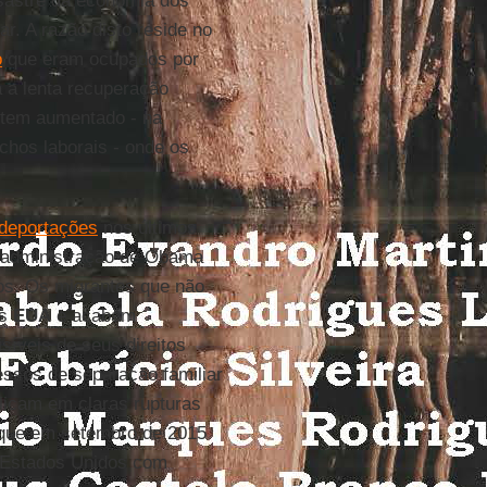
sastre da economia dos
r. A razão disto reside no
o
que eram ocupados por
 a lenta recuperação
 tem aumentado - na
ichos laborais - onde os
deportações
nos últimos
 administração de Obama
os. Os migrantes que não
os
EUA
e acabam
íveis de seus direitos
ssos de separação familiar
licam em claras rupturas
 que em setembro de 2015
s Estados Unidos com