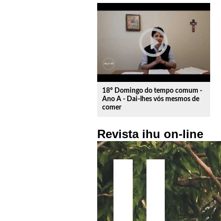
play_circle_outline
18º Domingo do tempo comum -
Ano A - Dai-lhes vós mesmos de
comer
Revista ihu on-line