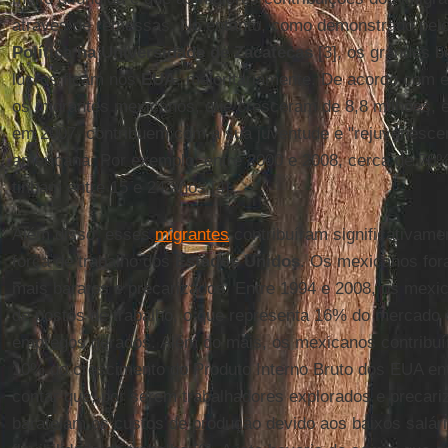
através de remessas. No entanto, como demonstrado pel
Política na Universidade de Zacatecas
[3], os grandes b
lucros ficam nos
EUA
, majoritariamente. De acordo com e
os migrantes mexicanos, que cresceram de 8,8 milhões, e
em 2007, contribuem com a sua juventude e "rejuvenesce
americana. Por exemplo, entre 2000 e 2008, cerca de 70
tinham entre 15 e 24 anos [4].
Além disso, esses
migrantes
contribuíram significativame
força de trabalho dos
Estados Unidos
. Os mexicanos for
mais baratos e precarizados. Entre 1994 e 2008, os mex
de postos de trabalho, o que representa 16% do mercado 
empregos gerados. Além do mais, os mexicanos contrib
10% do crescimento do Produto Interno Bruto dos EUA ent
contar que, por serem trabalhadores explorados e precari
barateiam os custos de produção devido aos baixos salário