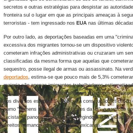
secretos e outras estratégias para despistar as autoridade
fronteira sul o lugar em que as principais ameaças à segu
terroristas - tem ingressado nos
EUA
nas últimas décadas
Por outro lado, as deportações baseadas em uma "criminal
excessiva dos migrantes tornou-se um dispositivo violent
cometeram infrações administrativas ou cruzaram um se
classificadas da mesma forma que aquelas que cometeram
sequestro, posse ilegal de armas ou assassinato. Na ver
deportados
, estima-se que pouco mais de 5,3% cometera
maioria são apenas imigrantes trabalhadores estigmatiza
política migratória fundamenta-se em pressupostos falso
aos diversos estudos. Seu eixo é a construção fictícia d
como "homens maus transgressores da lei", a partir de u
racista. O panorama que está emergindo é uma violação m
direitos humanos dos migrantes mexicanos.