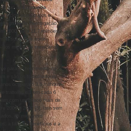
o grupo de
Economia
enefícios econômicos e
ste grupo de investigação,
m 2000, para 11,7 milhões,
m" a sociedade norte-
% dos migrantes mexicanos
nte para o crescimento da
am e são os trabalhadores
icanos ocuparam 3,8 milhões
de trabalho e 1 em cada 6
uíram com um pouco mais de
re 2000 e 2007 [5]. Isto sem
zados, os migrantes
s, a falta de benefícios e a