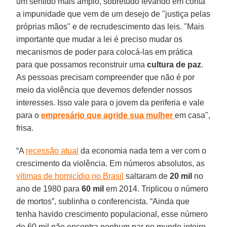
um sentido mais amplo, sobretudo levando em conta
a impunidade que vem de um desejo de "justiça pelas
próprias mãos" e de recrudescimento das leis. "Mais
importante que mudar a lei é preciso mudar os
mecanismos de poder para colocá-las em prática
para que possamos reconstruir uma
cultura de paz
.
As pessoas precisam compreender que não é por
meio da violência que devemos defender nossos
interesses. Isso vale para o jovem da periferia e vale
para o
empresário que agride sua mulher
em casa",
frisa.
“A
recessão atual
da economia nada tem a ver com o
crescimento da violência. Em números absolutos, as
vítimas de homicídio no Brasil
saltaram de
20 mil
no
ano de 1980 para
60 mil
em 2014. Triplicou o número
de mortos”, sublinha o conferencista. “Ainda que
tenha havido crescimento populacional, esse número
de 60 mil não encontra nenhum par no mundo inteiro,