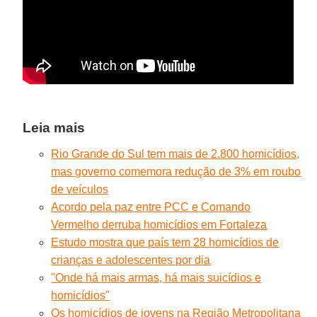
Leia mais
Rio Grande do Sul tem mais de 2.800 homicídios,
mas governo comemora redução de 3% em roubo
de veículos
Acordo pela paz entre PCC e Comando
Vermelho derruba homicídios em Fortaleza
Estudo mostra que país tem 28 homicídios de
crianças e adolescentes por dia
"Onde há mais armas, há mais suicídios e
homicídios"
Os homicídios de jovens na Região Metropolitana