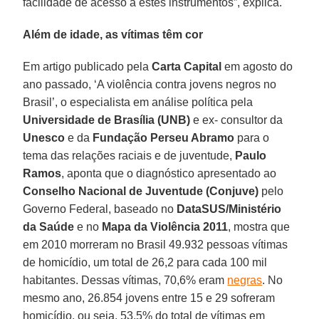
facilidade de acesso a estes instrumentos”, explica.
Além de idade, as vítimas têm cor
Em artigo publicado pela
Carta Capital
em agosto do
ano passado, ‘A violência contra jovens negros no
Brasil’, o especialista em análise política pela
Universidade de Brasília (UNB)
e ex- consultor da
Unesco
e da
Fundação Perseu Abramo
para o
tema das relações raciais e de juventude,
Paulo
Ramos
, aponta que o diagnóstico apresentado ao
Conselho Nacional de Juventude (Conjuve)
pelo
Governo Federal, baseado no
DataSUS/Ministério
da Saúde
e no
Mapa da Violência 2011
, mostra que
em 2010 morreram no Brasil 49.932 pessoas vítimas
de homicídio, um total de 26,2 para cada 100 mil
habitantes. Dessas vítimas, 70,6% eram
negras
. No
mesmo ano, 26.854 jovens entre 15 e 29 sofreram
homicídio, ou seja, 53,5% do total de vítimas em