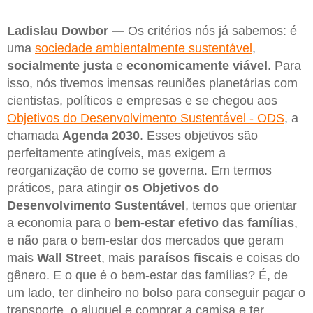
Ladislau Dowbor —
Os critérios nós já sabemos: é
uma
sociedade ambientalmente sustentável
,
socialmente justa
e
economicamente viável
. Para
isso, nós tivemos imensas reuniões planetárias com
cientistas, políticos e empresas e se chegou aos
Objetivos do Desenvolvimento Sustentável - ODS
, a
chamada
Agenda 2030
. Esses objetivos são
perfeitamente atingíveis, mas exigem a
reorganização de como se governa. Em termos
práticos, para atingir
os Objetivos do
Desenvolvimento Sustentável
, temos que orientar
a economia para o
bem-estar efetivo das famílias
,
e não para o bem-estar dos mercados que geram
mais
Wall Street
, mais
paraísos fiscais
e coisas do
gênero. E o que é o bem-estar das famílias? É, de
um lado, ter dinheiro no bolso para conseguir pagar o
transporte, o aluguel e comprar a camisa e ter,