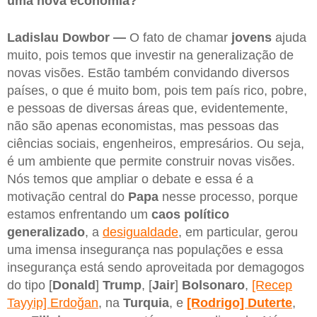
uma nova economia?
Ladislau Dowbor —
O fato de chamar
jovens
ajuda
muito, pois temos que investir na generalização de
novas visões. Estão também convidando diversos
países, o que é muito bom, pois tem país rico, pobre,
e pessoas de diversas áreas que, evidentemente,
não são apenas economistas, mas pessoas das
ciências sociais, engenheiros, empresários. Ou seja,
é um ambiente que permite construir novas visões.
Nós temos que ampliar o debate e essa é a
motivação central do
Papa
nesse processo, porque
estamos enfrentando um
caos político
generalizado
, a
desigualdade
, em particular, gerou
uma imensa insegurança nas populações e essa
insegurança está sendo aproveitada por demagogos
do tipo [
Donald
]
Trump
, [
Jair
]
Bolsonaro
,
[Recep
Tayyip] Erdoğan
, na
Turquia
, e
[Rodrigo] Duterte
,