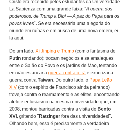
Cristo era recebido pelos estudantes da Universidade
La Sapienza com uma grande faixa: "
A guerra dos
poderosos, de Trump a Bibi — A paz do Papa para os
povos livres
". Se era necessária uma alegoria do
mundo em ruínas e em busca de uma nova ordem, ei-
la aqui.
De um lado,
Xi Jinping e Trump
(com o fantasma de
Putin
rondando): trocam negócios e salamaleques
entre o Salão do Povo e os jardins de Mao, tentando
em vão estancar a
guerra contra o Irã
e exorcizar a
guerra contra
Taiwan
. Do outro lado, o
Papa Leão
XIV
(com o espírito de Francisco ainda pairando)
troveja contra o rearmamento e as elites, encontrando
afeto e entusiasmo na mesma universidade que, em
2008, montou barricadas contra a visita de
Bento
XVI
, gritando "
Ratzinger
fora das universidades!".
Olhando bem, essa é precisamente a verdadeira