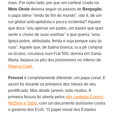
mais. Por outro lado, por que um cardeal criado no
Meio
-
Oeste
deveria seguir os passos de
Bergoglio
,
o papa latino "vindo do fim do mundo", isto é, de um
sul global anticapitalista e pouco ocidental? Aquele
que dizia "sou apenas um padre, um pastor que quer
sentir o cheiro de suas ovelhas" e que queria "uma
Igreja pobre, atribulada, ferida e suja porque saiu às
ruas". Aquele que, de batina branca, ia a pé comprar
os óculos, circulava num Fiat 500, dormia em Santa
Marta, beijava os pés dos prisioneiros no inferno de
Regina Coeli
.
Prevost
é completamente diferente: um papa curial. E
assim foi durante os primeiros dez meses de seu
pontificado. Mas desde janeiro, tudo mudou. A
primeira fissura foi aberta pelos
três cardeais Cupich,
McElroy e Tobin
, com um documento duríssimo contra
o governo dos EUA: "O papel moral dos Estados