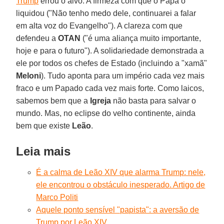
Trump
errou o alvo. A firmeza com que o Papa o
liquidou ("Não tenho medo dele, continuarei a falar
em alta voz do Evangelho"). A clareza com que
defendeu a
OTAN
("é uma aliança muito importante,
hoje e para o futuro"). A solidariedade demonstrada a
ele por todos os chefes de Estado (incluindo a "xamã"
Meloni
). Tudo aponta para um império cada vez mais
fraco e um Papado cada vez mais forte. Como laicos,
sabemos bem que a
Igreja
não basta para salvar o
mundo. Mas, no eclipse do velho continente, ainda
bem que existe
Leão
.
Leia mais
É a calma de Leão XIV que alarma Trump: nele,
ele encontrou o obstáculo inesperado. Artigo de
Marco Politi
Aquele ponto sensível "papista": a aversão de
Trump por Leão XIV