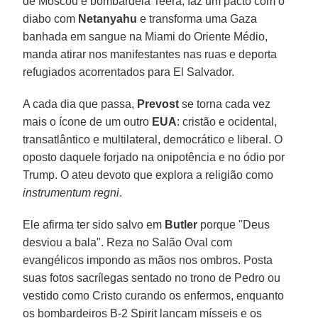
de Moscou e bombardeia Teerã, faz um pacto com o
diabo com
Netanyahu
e transforma uma Gaza
banhada em sangue na Miami do Oriente Médio,
manda atirar nos manifestantes nas ruas e deporta
refugiados acorrentados para El Salvador.
A cada dia que passa,
Prevost
se torna cada vez
mais o ícone de um outro
EUA
: cristão e ocidental,
transatlântico e multilateral, democrático e liberal. O
oposto daquele forjado na onipotência e no ódio por
Trump. O ateu devoto que explora a religião como
instrumentum regni
.
Ele afirma ter sido salvo em
Butler
porque "Deus
desviou a bala". Reza no Salão Oval com
evangélicos impondo as mãos nos ombros. Posta
suas fotos sacrílegas sentado no trono de Pedro ou
vestido como Cristo curando os enfermos, enquanto
os bombardeiros B-2 Spirit lançam mísseis e os