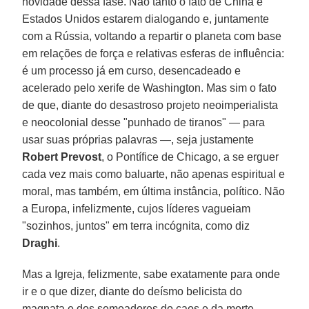
novidade dessa fase. Não tanto o fato de China e
Estados Unidos estarem dialogando e, juntamente
com a Rússia, voltando a repartir o planeta com base
em relações de força e relativas esferas de influência:
é um processo já em curso, desencadeado e
acelerado pelo xerife de Washington. Mas sim o fato
de que, diante do desastroso projeto neoimperialista
e neocolonial desse "punhado de tiranos" — para
usar suas próprias palavras —, seja justamente
Robert Prevost
, o Pontífice de Chicago, a se erguer
cada vez mais como baluarte, não apenas espiritual e
moral, mas também, em última instância, político. Não
a Europa, infelizmente, cujos líderes vagueiam
"sozinhos, juntos" em terra incógnita, como diz
Draghi
.
Mas a Igreja, felizmente, sabe exatamente para onde
ir e o que dizer, diante do deísmo belicista do
magnata e dos semeadores do caos e da morte.