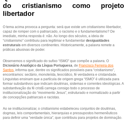
do cristianismo como projeto
libertador
O tema acima provoca a pergunta: será que existe um cristianismo libertador,
capaz de romper com o patriarcado, o racismo e o fundamentalismo? De
imediato, minha resposta é: não. Ao longo dos séculos, a ideia de
“cristianismo” contribuiu para legitimar e fundamentar
desigualdades
estruturais
em diversos continentes. Historicamente, a palavra remete a
práticas abusivas de poder.
Observemos o significado do sufixo “ISMO” que compõe a palavra. O
Dicionário Analógico da Língua Portuguesa
, de
Francisco Ferreira dos
Santos
, informa que, dentre os significados possíveis para “cristianismo”,
encontramos: sectário, monoteísta, teocrático, fé verdadeira e cristandade.
Linguistas ensinam que a partícula de origem grega “ISMO” é utilizada para
formar substantivos que indicam doutrinas, sistemas e correntes ideológicas. A
substantivação da fé cristã carrega consigo todo o processo de
institucionalização do “movimento Jesus”, estruturado e normatizado a partir
de concepções patriarcais e racistas.
Ao se institucionalizar, o cristianismo estabeleceu conjuntos de doutrinas,
dogmas, leis comportamentais, hierarquias e pressupostos hermenêuticos
para definir uma “verdade única”, que contribuiu para projetos de dominação.