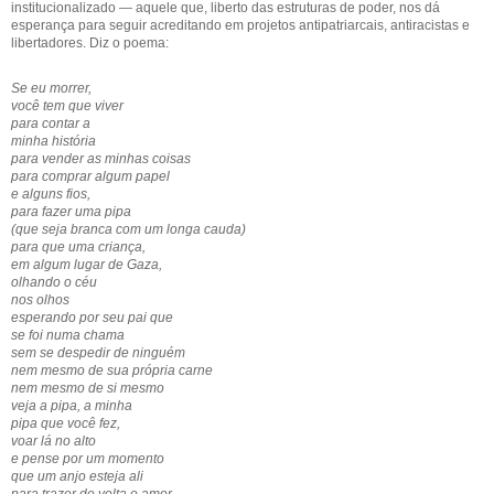
institucionalizado — aquele que, liberto das estruturas de poder, nos dá
esperança para seguir acreditando em projetos antipatriarcais, antiracistas e
libertadores. Diz o poema:
Se eu morrer,
você tem que viver
para contar a
minha história
para vender as minhas coisas
para comprar algum papel
e alguns fios,
para fazer uma pipa
(que seja branca com um longa cauda)
para que uma criança,
em algum lugar de Gaza,
olhando o céu
nos olhos
esperando por seu pai que
se foi numa chama
sem se despedir de ninguém
nem mesmo de sua própria carne
nem mesmo de si mesmo
veja a pipa, a minha
pipa que você fez,
voar lá no alto
e pense por um momento
que um anjo esteja ali
para trazer de volta o amor.