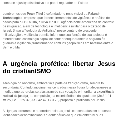
combate a justiça distributiva e o papel regulador do Estado.
Lembremos que
Peter Thiel
é cofundador e rosto visível da
Palantir
Technologies
, empresa que fornece ferramentas de vigilância e análise de
dados para o
FBI
, a
CIA
, a
NSA
e o
ICE
, agência norte-americana de controle
de imigração, além de tecnologia e inteligência militar para o
Estado de
Israel
. Situar a "teologia do Anticristo" nesse cenário de crescente
militarização e vigilância permite inferir que sua função de sua teologia é
oferecer uma cosmologia capaz de conferir enquadramento sagrado às
guerras e vigilância, transformando conflitos geopolíticos em batalhas entre o
Bem e o Mal.
A urgência profética: libertar Jesus
do cristianISMO
A teologia do Anticristo, embora faça parte da tradição cristã, sempre foi
secundária. Contudo, movimentos centrados nessa figura fortaleceram-se à
medida que as igrejas se afastaram de sua vocação primordial: a
experiência
radical da justiça
, da compaixão, da misericórdia e da igualdade (
Jo
8.1-11,
Mt
25,
Lc
10.25-37,
At
2.42-47,
Gl
3.28) proposta e praticada por Jesus.
As igrejas tornaram-se autorreferenciadas, mais concentradas em preservar
identidades denominacionais e doutrinárias do que em enfrentar suas