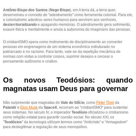
Antônio Bispo dos Santos
(
Nego Bispo
), em A terra dá, a terra quer,
desenvolveu o conceito de "adestramento" como ferramenta colonial. Para ele,
o colonialismo adestrou seres humanos para servirem aos senhores,
desterritorializando
e apagando memórias. O adestramento gera sofrimento,
exaure física e mentalmente e anula a autonomia do imaginário das pessoas.
O cristianISMO opera como instrumento de disciplinamento ao converter
pessoas em engrenagens de um sistema econômico estruturado no
patriarcado e no racismo. Para tanto, vale-se da repetição mecânica de
normas com vistas a controlar corpos, suprimir desejos e cercear o
pensamento autônomo e criativo.
Os novos Teodósios: quando
magnatas usam Deus para governar
Não surpreende que magnatas do
Vale do Silício
, como
Peter Thiel
da
Palantir
e
Elon Musk
da
SpaceX
, recorram ao "cristianISMO" para sustentar
seus sistemas. No século IV, o imperador
Teodósio
oficializou o cristianismo
como religião estatal para garantir coesão social. No século XXI, os
"
Teodósios
" da tecnologia utilizam termos como "Anticristo" e "Armagedom"
para deslegitimar a regulação de seus monopólios.