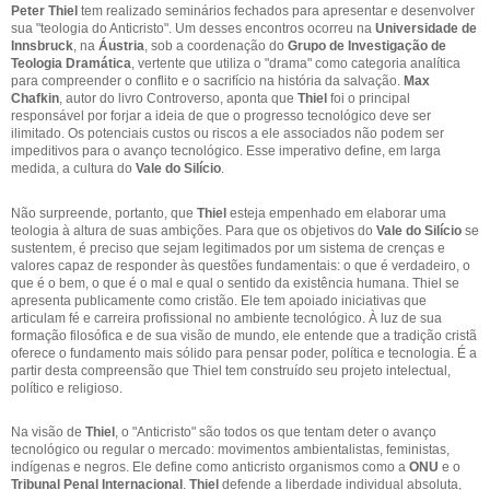
Peter Thiel
tem realizado seminários fechados para apresentar e desenvolver
sua "teologia do Anticristo". Um desses encontros ocorreu na
Universidade de
Innsbruck
, na
Áustria
, sob a coordenação do
Grupo de Investigação de
Teologia Dramática
, vertente que utiliza o "drama" como categoria analítica
para compreender o conflito e o sacrifício na história da salvação.
Max
Chafkin
, autor do livro Controverso, aponta que
Thiel
foi o principal
responsável por forjar a ideia de que o progresso tecnológico deve ser
ilimitado. Os potenciais custos ou riscos a ele associados não podem ser
impeditivos para o avanço tecnológico. Esse imperativo define, em larga
medida, a cultura do
Vale do Silício
.
Não surpreende, portanto, que
Thiel
esteja empenhado em elaborar uma
teologia à altura de suas ambições. Para que os objetivos do
Vale do Silício
se
sustentem, é preciso que sejam legitimados por um sistema de crenças e
valores capaz de responder às questões fundamentais: o que é verdadeiro, o
que é o bem, o que é o mal e qual o sentido da existência humana. Thiel se
apresenta publicamente como cristão. Ele tem apoiado iniciativas que
articulam fé e carreira profissional no ambiente tecnológico. À luz de sua
formação filosófica e de sua visão de mundo, ele entende que a tradição cristã
oferece o fundamento mais sólido para pensar poder, política e tecnologia. É a
partir desta compreensão que Thiel tem construído seu projeto intelectual,
político e religioso.
Na visão de
Thiel
, o "Anticristo" são todos os que tentam deter o avanço
tecnológico ou regular o mercado: movimentos ambientalistas, feministas,
indígenas e negros. Ele define como anticristo organismos como a
ONU
e o
Tribunal Penal Internacional
.
Thiel
defende a liberdade individual absoluta,