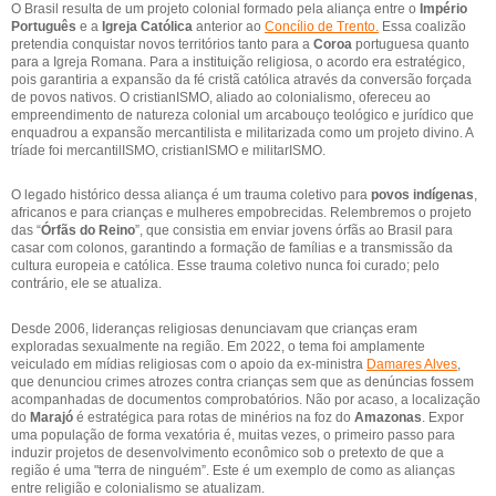
O Brasil resulta de um projeto colonial formado pela aliança entre o
Império
Português
e a
Igreja Católica
anterior ao
Concílio de Trento.
Essa coalizão
pretendia conquistar novos territórios tanto para a
Coroa
portuguesa quanto
para a Igreja Romana. Para a instituição religiosa, o acordo era estratégico,
pois garantiria a expansão da fé cristã católica através da conversão forçada
de povos nativos. O cristianISMO, aliado ao colonialismo, ofereceu ao
empreendimento de natureza colonial um arcabouço teológico e jurídico que
enquadrou a expansão mercantilista e militarizada como um projeto divino. A
tríade foi mercantilISMO, cristianISMO e militarISMO.
O legado histórico dessa aliança é um trauma coletivo para
povos indígenas
,
africanos e para crianças e mulheres empobrecidas. Relembremos o projeto
das “
Órfãs do Reino
”, que consistia em enviar jovens órfãs ao Brasil para
casar com colonos, garantindo a formação de famílias e a transmissão da
cultura europeia e católica. Esse trauma coletivo nunca foi curado; pelo
contrário, ele se atualiza.
Desde 2006, lideranças religiosas denunciavam que crianças eram
exploradas sexualmente na região. Em 2022, o tema foi amplamente
veiculado em mídias religiosas com o apoio da ex-ministra
Damares Alves
,
que denunciou crimes atrozes contra crianças sem que as denúncias fossem
acompanhadas de documentos comprobatórios. Não por acaso, a localização
do
Marajó
é estratégica para rotas de minérios na foz do
Amazonas
. Expor
uma população de forma vexatória é, muitas vezes, o primeiro passo para
induzir projetos de desenvolvimento econômico sob o pretexto de que a
região é uma "terra de ninguém”. Este é um exemplo de como as alianças
entre religião e colonialismo se atualizam.