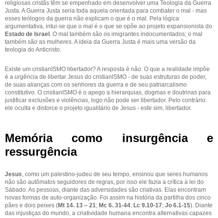
religiosas cristãs têm se empenhado em desenvolver uma Teologia da Guerra
Justa. A Guerra Justa seria toda aquela orientada para combater o mal - mas
esses teólogos da guerra não explicam o que é o mal. Pela lógica
argumentativa, intui-se que o mal é o que se opõe ao projeto expansionista do
Estado de Israel
. O mal também são os imigrantes indocumentados; o mal
também são as mulheres. A ideia da Guerra Justa é mais uma versão da
teologia do Anticristo.
Existe um cristianISMO libertador? A resposta é não. O que a realidade impõe
é a urgência de libertar Jesus do cristianISMO - de suas estruturas de poder,
de suas alianças com os senhores da guerra e de seu patriarcalismo
constitutivo. O cristianISMO é o apego a hierarquias, dogmas e doutrinas para
justificar exclusões e violências, logo não pode ser libertador. Pelo contrário:
ele oculta e distorce o projeto igualitário de Jesus - este sim, libertador.
Memória como insurgência e
ressurgência
Jesus
, como um palestino-judeu de seu tempo, ensinou que seres humanos
não são autômatos seguidores de regras, por isso ele fazia a crítica à lei do
Sábado. As pessoas, diante das adversidades são criativas. Elas encontram
novas formas de auto-organização. Foi assim na história da partilha dos cinco
pães e dois peixes (
Mt 14. 13 – 21
;
Mc 6. 31-44
;
Lc 9.10-17
;
Jo 6.1-15
). Diante
das injustiças do mundo, a criatividade humana encontra alternativas capazes