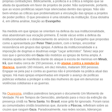
próprias contradições. Biblicamente, a profecia é a crítica à religião que se
afasta da igualdade em favor de projetos de poder. Não surpreende, portanto,
que as vozes proféticas sejam hoje silenciadas dentro das igrejas. Não são
bem-vindas as críticas que problematizam a vinculação das igrejas a projetos
de poder político. O que prevalece é uma idolatria da instituição. Essa idolatria
é, em última análise, traição ao
Evangelho
.
Na medida em que igrejas se orientam na defesa da sua institucionalidade,
elas abandonam sua vocação primeira. É neste vácuo entre a defesa da
institucionalidade e o distanciamento do anúncio do Evangelho que propostas
como a apresentada por
Peter Thiel
podem, com o tempo, encontrar
ressonância em grupos das igrejas. A defesa da institucionalidade e a
imposição de dogmas e doutrinas exige "caçar anticristos". Talvez seja por
isso que o genocídio em
Gaza
não mobilize as igrejas de forma ampla. A
mesma apatia se manifesta diante do ataque à escola de meninas em
Minab
,
Irã
, que matou cerca de 150 pessoas, e do
ataque contra a população
libanesa
, quando 160 mísseis, em dez minutos, mataram 300 pessoas.
Engajar-se pela paz e contra as guerras não é prioridade na prática atual das
igrejas. Há mais igrejas empenhadas em impedir o avanço de políticas
públicas voltadas a proteger a vida das mulheres do que em denunciar as
violências cotidianas e as guerras.
Na
Quaresma
, cristãos palestinos lançaram o documento Um Momento de
Verdade: Fé em Tempos de Genocídio, alertando para o risco da extinção da
presença cristã na
Terra Santa
. No
Brasil
, esse grito foi ignorado. Foram raras
as comunidades cristãs brasileiras que, durante a
Páscoa
, refletiram sobre as
cruzes que rasgam
Gaza
. Paradoxalmente, nas redes sociais, lideranças