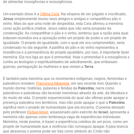
de alimentar insurgências e ressurgências.
Um exemplo disso é a
Última Ceia
. Na véspera de ser julgado e crucificado,
Jesus
simplesmente reuniu seus amigos e amigas e compartilhou pão e
vinho. Mais do que uma noite de despedida, esta Ceia afirmou a memória
como ação política criativa. Jesus sabia que não seria poupado da
condenação. Ao compartilhar o pão e o vinho, lembrou que a razão pela qual
estavam reunidos era a oposição entre um projeto de poder e um projeto de
igualdade. O projeto de igualdade, com o qual ele era comprometido, seria
condenado no dia seguinte. A partilha do pão e do vinho representou a
resistência e a permanência do projeto igualitário, por isso, é importante fazer
memória. Ela nos liga ao que é primordial. Hoje o primordial é a insurgência s
contra as teologias e espiritualidades de adestramento, que embasam
guerras, perseguição às mulheres e que violam a
Terra
.
É também pela memória que os movimentos indígenas, negros, feministas e
palestinos resistem.
Francesca Albanese
, em seu recente livro Quando o
mundo dorme: histórias, palavras e feridas da
Palestina
, narra como
palestinos e palestinas vão tecendo memórias através da arte, da literatura e
do modo de vida. O projeto expansionista do qual são vítimas pode apagar a
presença palestina nos territórios, mas não pode apagar o que a
Palestina
significa nem o projeto de humanidade que ela encarna. O poema deixado
pelo professor
Refaat Alreer
, assassinado pelo exército de
Israel
, apresenta a
memória não apenas como lembrança vaga de experiências individuais.
Memória, neste poema, é trazer a experiência coletiva de um povo, como um
projeto de humanidade que a violência não conseguiu apagar. A pipa branca
que atravessa o poema pode ser lida como símbolo do Cristo não