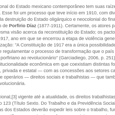
ucional do Estado mexicano contemporâneo tem suas raí
. Esse foi um processo que teve início em 1910, com di
la destruição do Estado oligárquico e neocolonial do fina
no de
Porfirio Díaz
(1877-1911). Certamente, os atores p
sma visão acerca da reconstituição do Estado; os pact
1917, ano em que se encerrou a etapa de violência gener
lização: "A Constituição de 1917 era a única possibilida
e regulamentar o processo de transformação que o país
orfiriano ao revolucionário" (Garciadiego, 2006, p. 251).
titucionalidade econômica em que coexistiam distintas 
va, privada e estatal — com as concessões aos setores
 e operários — direitos sociais e trabalhistas — que t
volucionária.
onal,[3] vigente até a atualidade, os direitos trabalhista
o 123 (Título Sexto. Do Trabalho e da Previdência Socia
ras dos Estados deverão expedir leis sobre o trabalho, f