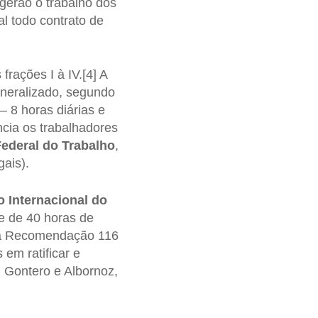
gerão o trabalho dos
l todo contrato de
rações I à IV.[4] A
eneralizado, segundo
 8 horas diárias e
cia os trabalhadores
Federal do Trabalho
,
ais).
 Internacional do
e de 40 horas de
u a Recomendação 116
 em ratificar e
 Gontero e Albornoz,