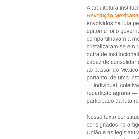
A arquitetura instit
Revolução Mexicana
envolvidos na luta pe
epítome foi o gover
compartilhavam a me
cristalizaram-se em 
outra de instituciona
capaz de consolidar 
ao passar do México p
portanto, de uma ins
— individual, coleti
repartição agrária —
participado da luta re
Nesse texto constituci
consignados no artig
União e as legislatu