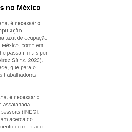
as no México
ana, é necessário
opulação
ma taxa de ocupação
no México, como em
lho passam mais por
rez Sáinz, 2023).
ade, que para o
s trabalhadoras
na, é necessário
 assalariada
 pessoas (INEGI,
izam acerca do
gmento do mercado