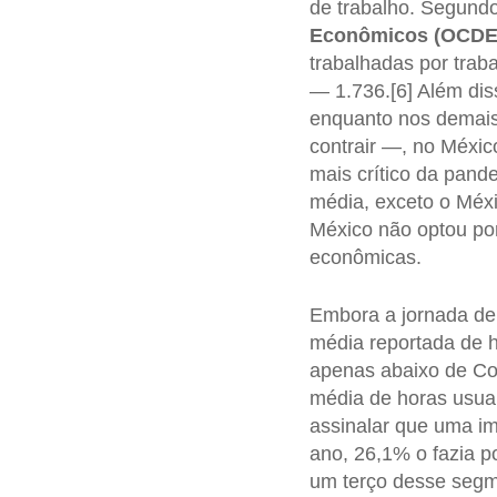
de trabalho. Segund
Econômicos (OCDE
trabalhadas por tra
— 1.736.[6] Além dis
enquanto nos demais
contrair —, no Méxic
mais crítico da pan
média, exceto o Méxic
México não optou por
econômicas.
Embora a jornada de 
média reportada de h
apenas abaixo de Co
média de horas usua
assinalar que uma i
ano, 26,1% o fazia p
um terço desse segm