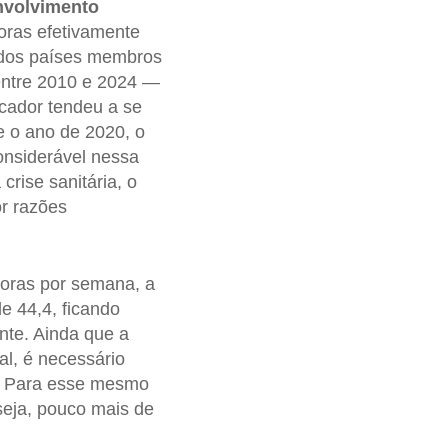
nvolvimento
oras efetivamente
 dos países membros
 entre 2010 e 2024 —
cador tendeu a se
e o ano de 2020, o
nsiderável nessa
crise sanitária, o
or razões
horas por semana, a
e 44,4, ficando
nte. Ainda que a
l, é necessário
e. Para esse mesmo
seja, pouco mais de