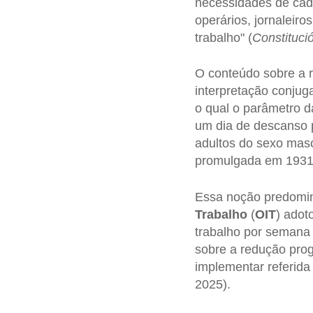
necessidades de cada
operários, jornaleir
trabalho" (
Constituci
O conteúdo sobre a r
interpretação conju
o qual o parâmetro d
um dia de descanso p
adultos do sexo masc
promulgada em 1931 (
Essa noção predomi
Trabalho
(
OIT
) adot
trabalho por semana
sobre a redução progr
implementar referida
2025).