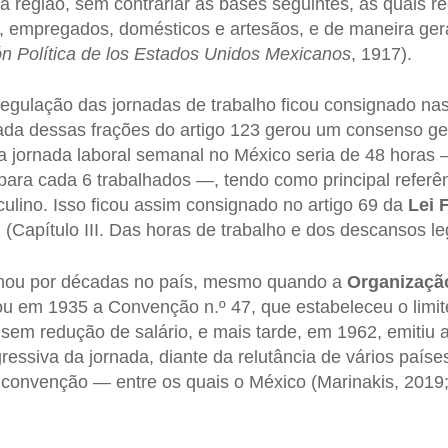
 região, sem contrariar as bases seguintes, as quais re
os, empregados, domésticos e artesãos, e de maneira gera
ón Política de los Estados Unidos Mexicanos
, 1917).
egulação das jornadas de trabalho ficou consignado nas f
gada dessas frações do artigo 123 gerou um consenso g
a jornada laboral semanal no México seria de 48 horas —
ara cada 6 trabalhados —, tendo como principal referên
ulino. Isso ficou assim consignado no artigo 69 da
Lei 
Capítulo III. Das horas de trabalho e dos descansos leg
nou por décadas no país, mesmo quando a
Organização
ou em 1935 a Convenção n.º 47, que estabeleceu o limit
 sem redução de salário, e mais tarde, em 1962, emiti
essiva da jornada, diante da relutância de vários países
 convenção — entre os quais o México (Marinakis, 2019;