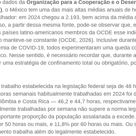
o dados da
Organização para a Cooperação e o Dese
)
, o México tem uma das mais altas médias anuais de h
balhador: em 2024 chegou a 2.193, bem acima da média
so, a partir dessa mesma fonte, pode-se observar que,
 países latino-americanos membros da OCDE esse indi
o manteve-se constante (OCDE, 2026). Inclusive durant
demia de COVID-19, todos experimentaram uma queda co
o. Nesse sentido, é necessário recordar que, durante a 
 uma estratégia de confinamento total ou obrigatório, p
trabalho estabelecida na legislação federal seja de 48 
oras semanais habitualmente trabalhadas em 2024 foi d
lômbia e Costa Rica — 46,2 e 44,7 horas, respectivame
lmente trabalhadas por semana não supere a norma lega
mportante proporção da população assalariada a exced
or 50 horas ou mais, e 11,8% por 60 horas ou mais. Ou 
ento trabalha além do legalmente estabelecido.