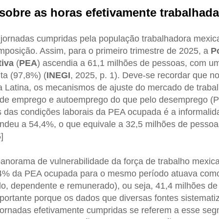
sobre as horas efetivamente trabalhad
 jornadas cumpridas pela população trabalhadora mexic
osição. Assim, para o primeiro trimestre de 2025, a
P
iva
(
PEA
) ascendia a 61,1 milhões de pessoas, com u
ta (97,8%) (
INEGI
, 2025, p. 1). Deve-se recordar que 
a Latina, os mecanismos de ajuste do mercado de traba
 de emprego e autoemprego do que pelo desemprego (Pé
 das condições laborais da PEA ocupada é a informalid
deu a 54,4%, o que equivale a 32,5 milhões de pessoa
]
norama de vulnerabilidade da força de trabalho mexica
4% da PEA ocupada para o mesmo período atuava como
o, dependente e remunerado), ou seja, 41,4 milhões de
importante porque os dados que diversas fontes sistemat
ornadas efetivamente cumpridas se referem a esse se