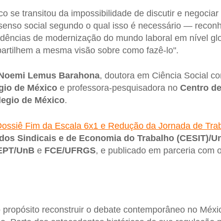
o se transitou da impossibilidade de discutir e negociar
enso social segundo o qual isso é necessário — reconh
endências de modernização do mundo laboral em nível g
artilhem a mesma visão sobre como fazê-lo".
 Noemi Lemus Barahona
, doutora em Ciência Social c
gio de México
e professora-pesquisadora no
Centro d
legio de México
.
ossiê Fim da Escala 6x1 e Redução da Jornada de Tra
dos Sindicais e de Economia do Trabalho (CESIT)/
EPT/UnB
e
FCE/UFRGS
, e publicado em parceria com 
 propósito reconstruir o debate contemporâneo no Méxi