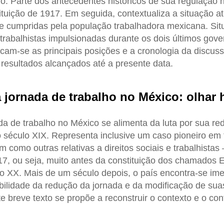
ho. Parte dos antecedentes históricos de sua regulação n
ituição de 1917. Em seguida, contextualiza a situação atu
te cumpridas pela população trabalhadora mexicana. Si
rabalhistas impulsionadas durante os dois últimos gover
ficam-se as principais posições e a cronologia da discus
esultados alcançados até a presente data.
 jornada de trabalho no México: olhar h
da de trabalho no México se alimenta da luta por sua re
o século XIX. Representa inclusive um caso pioneiro em
como outras relativas a direitos sociais e trabalhistas 
17, ou seja, muito antes da constituição dos chamados
lo XX. Mais de um século depois, o país encontra-se i
bilidade da redução da jornada e da modificação de su
e breve texto se propõe a reconstruir o contexto e o co