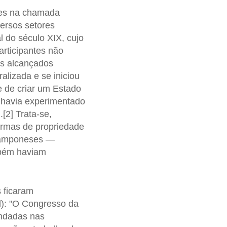
zes na chamada
versos setores
l do século XIX, cujo
articipantes não
os alcançados
alizada e se iniciou
de de criar um Estado
 havia experimentado
[2] Trata-se,
formas de propriedade
 camponeses —
ambém haviam
s ficaram
l): "O Congresso da
undadas nas