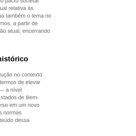
o pacto societal
al relativa às
tua também o tema no
nos, a partir de
são atual, encerrando
istórico
dução no contexto
 termos de elevar
— a nível
 Estados de Bem-
merso em um novo
as normas
nteúdo dessa