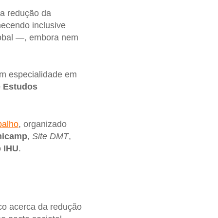
 a redução da
ecendo inclusive
lobal —, embora nem
om especialidade em
e Estudos
balho
, organizado
Unicamp
,
Site DMT
,
o
IHU
.
co acerca da redução