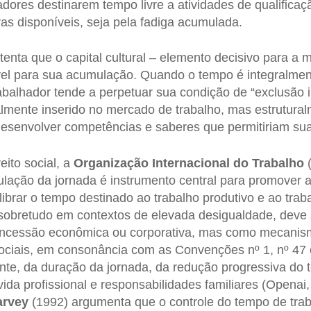
adores destinarem tempo livre a atividades de qualificaçã
as disponíveis, seja pela fadiga acumulada.
enta que o capital cultural – elemento decisivo para a m
vel para sua acumulação. Quando o tempo é integralmen
rabalhador tende a perpetuar sua condição de “exclusão i
almente inserido no mercado de trabalho, mas estrutura
esenvolver competências e saberes que permitiriam sua
eito social, a
Organização Internacional do Trabalho
(
lação da jornada é instrumento central para promover 
ibrar o tempo destinado ao trabalho produtivo e ao traba
 sobretudo em contextos de elevada desigualdade, deve
cessão econômica ou corporativa, mas como mecanism
ociais, em consonância com as Convenções nº 1, nº 47 
nte, da duração da jornada, da redução progressiva do 
 vida profissional e responsabilidades familiares (Opena
arvey
(1992) argumenta que o controle do tempo de trab