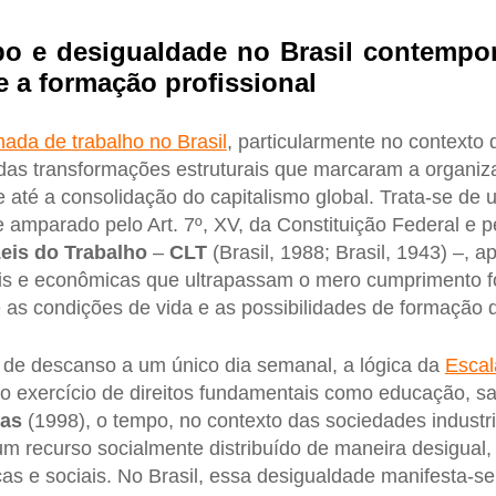
po e desigualdade no Brasil contempor
e a formação profissional
nada de trabalho no Brasil
, particularmente no contexto
das transformações estruturais que marcaram a organiz
até a consolidação do capitalismo global. Trata-se de 
 amparado pelo Art. 7º, XV, da Constituição Federal e pe
eis do Trabalho
–
CLT
(Brasil, 1988; Brasil, 1943) –, a
is e econômicas que ultrapassam o mero cumprimento fo
 as condições de vida e as possibilidades de formação d
o de descanso a um único dia semanal, a lógica da
Escal
ao exercício de direitos fundamentais como educação, sa
ias
(1998), o tempo, no contexto das sociedades industri
i um recurso socialmente distribuído de maneira desigual
as e sociais. No Brasil, essa desigualdade manifesta-se