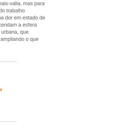
ais-valia, mas para
do trabalho
lha dor em estado de
scendam a esfera
e urbana, que
, ampliando o que
a