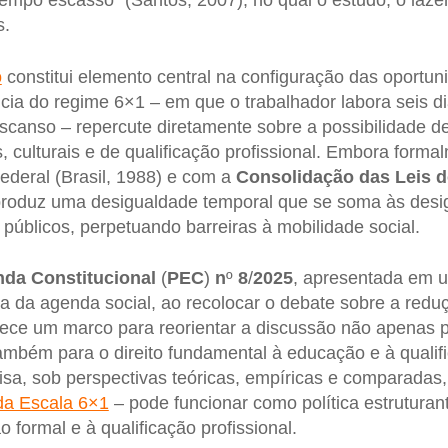
tempo escasso” (Santos, 2007), no qual o estudo, o lazer
s.
o
constitui elemento central na configuração das oportun
cia do regime 6×1 – em que o trabalhador labora seis 
canso – repercute diretamente sobre a possibilidade d
, culturais e de qualificação profissional. Embora form
ederal (Brasil, 1988) e com a
Consolidação das Leis d
 produz uma desigualdade temporal que se soma às desi
 públicos, perpetuando barreiras à mobilidade social.
da Constitucional
(
PEC
)
n
º
8
/
2025
, apresentada em u
da da agenda social, ao recolocar o debate sobre a red
erece um marco para reorientar a discussão não apenas 
ambém para o direito fundamental à educação e à qualif
alisa, sob perspectivas teóricas, empíricas e comparada
da Escala 6×1
– pode funcionar como política estrutura
formal e à qualificação profissional.