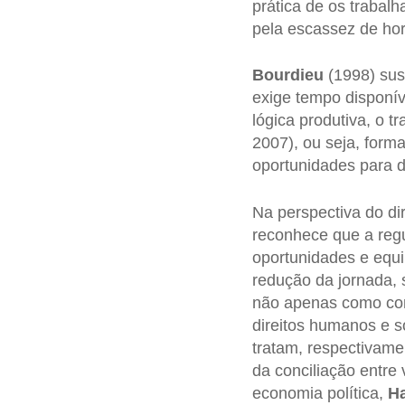
prática de os trabalh
pela escassez de hor
Bourdieu
(1998) sust
exige tempo disponí
lógica produtiva, o t
2007), ou seja, form
oportunidades para d
Na perspectiva do dir
reconhece que a regu
oportunidades e equil
redução da jornada,
não apenas como con
direitos humanos e s
tratam, respectivame
da conciliação entre
economia política,
H