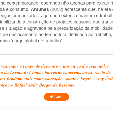
smo contemporâneo, operando não apenas para extrair m
ida e consumo.
Antunes
(2018) acrescenta que, na era 
erviços precarizados, a jornada extensa mantém o traba
viabilizando a construção de projetos pessoais que tran
essa situação é agravada pela precarização da mobilidad
s de deslocamento ao tempo total dedicado ao trabalho
ina ‘carga global de trabalho’.
restringir o tempo de descanso a um único dia semanal, a
ca da Escala 6×1 impõe barreiras concretas ao exercício de
itos fundamentais como educação, saúde e lazer" - Any Ávil
nção e Rafael Ávila Borges de Resende
Tweet.