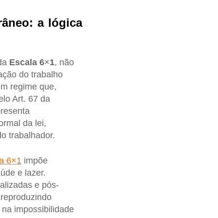
âneo: a lógica
 da
Escala
6
×
1
, não
ação do trabalho
um regime que,
lo Art. 67 da
presenta
rmal da lei,
o trabalhador.
a 6×1
impõe
úde e lazer.
alizadas e pós-
, reproduzindo
 na impossibilidade