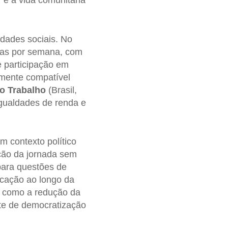
 e a vida comunitária
idades sociais. No
dias por semana, com
e participação em
almente compatível
o Trabalho
(Brasil,
gualdades de renda e
m contexto político
ução da jornada sem
para questões de
icação ao longo da
s, como a redução da
nte de democratização