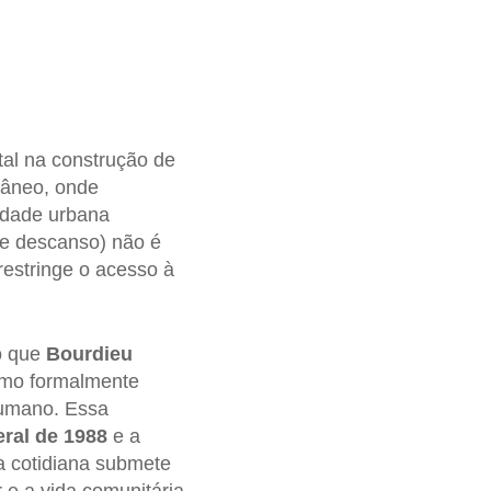
tal na construção de
âneo, onde
lidade urbana
de descanso) não é
restringe o acesso à
 o que
Bourdieu
esmo formalmente
humano. Essa
ral de 1988
e a
a cotidiana submete