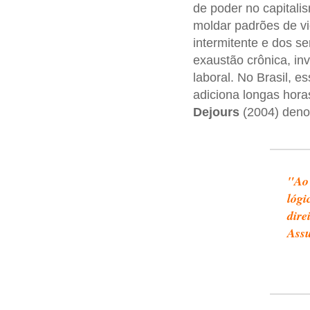
de poder no capitali
moldar padrões de v
intermitente e dos s
exaustão crônica, in
laboral. No Brasil, 
adiciona longas hora
Dejours
(2004) denom
"Ao 
lógi
dire
Assu