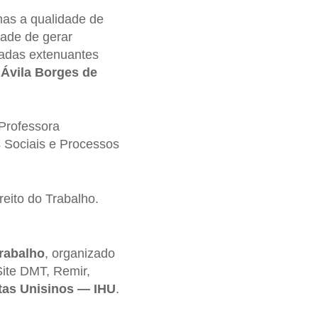
mas a qualidade de
dade de gerar
nadas extenuantes
 Ávila Borges de
Professora
s Sociais e Processos
reito do Trabalho.
trabalho
, organizado
Site DMT, Remir,
tas Unisinos — IHU
.