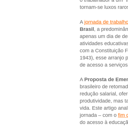
o trabalhador a um “
tornam-se luxos raro
A
jornada de trabalh
Brasil
, a predominân
apenas um dia de des
atividades educativas
com a Constituição F
1943), esse arranjo
de acesso a serviços
A
Proposta de Emen
brasileiro de retoma
redução salarial, of
produtividade, mas t
vida. Este artigo an
jornada – com o
fim 
do acesso à educação 