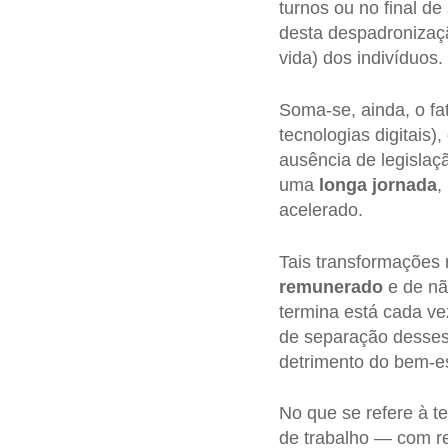
turnos ou no final 
desta despadronizaçã
vida) dos indivíduos.
Soma-se, ainda, o fa
tecnologias digitais)
ausência de legislaç
uma
longa jornada
,
acelerado.
Tais transformações
remunerado
e de nã
termina está cada ve
de separação desses 
detrimento do bem-es
No que se refere à t
de trabalho — com re