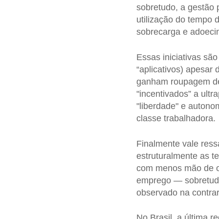
sobretudo, a gestão p
utilização do tempo d
sobrecarga e adoeci
Essas iniciativas s
“aplicativos) apesar
ganham roupagem de 
"incentivados” a ult
"liberdade" e autono
classe trabalhadora.
Finalmente vale res
estruturalmente as t
com menos mão de ob
emprego — sobretudo
observado na contra
No Brasil, a última 