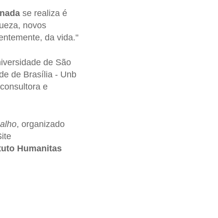
rnada
se realiza é
queza, novos
entemente, da vida."
niversidade de São
de de Brasília - Unb
consultora e
balho
, organizado
ite
ituto Humanitas