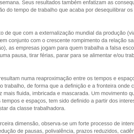
de semana. Seus resultados também enfatizam as conseq
o do tempo de trabalho que acaba por desequilibrar os 
to de que com a externalização mundial da produção (vi
, em conjunto com o crescente rompimento da relação salar
ão), as empresas jogam para quem trabalha a falsa esco
 uma pausa, tirar férias, parar para se alimentar e/ou tr
 resultam numa reaproximação entre os tempos e espaç
o trabalho, de forma que a definição e a fronteira ond
z mais fluida, imbricada e mascarada. Um movimento qu
tempos e espaços, tem sido definido a partir dos intere
tar da classe trabalhadora.
erceira dimensão, observa-se um forte processo de inten
dução de pausas, polivalência, prazos reduzidos, cadên