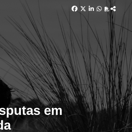
isputas em
da