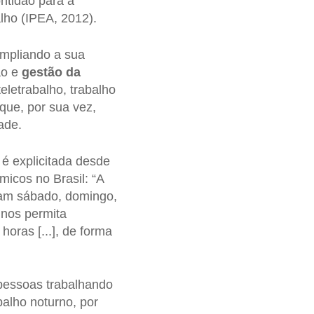
ntidão para a
lho (IPEA, 2012).
ampliando a sua
ão e
gestão da
eletrabalho, trabalho
 que, por sua vez,
ade.
 é explicitada desde
icos no Brasil: “A
am sábado, domingo,
 nos permita
horas [...], de forma
 pessoas trabalhando
alho noturno, por