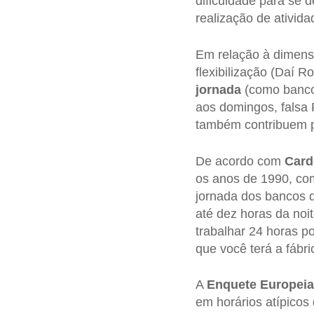
dificuldade para se 
realização de ativid
Em relação à dimensã
flexibilização (Daí R
jornada
(como banco d
aos domingos, falsa P
também contribuem p
De acordo com
Card
os anos de 1990, com
jornada dos bancos 
até dez horas da noit
trabalhar 24 horas po
que você terá a fábri
A
Enquete Europeia
em horários atípicos