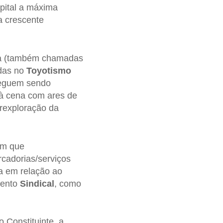
apital a máxima
a crescente
rma (também chamadas
adas no
Toyotismo
seguem sendo
a à cena com ares de
erexploração da
em que
rcadorias/serviços
a em relação ao
mento
Sindical
, como
 Constituinte, a