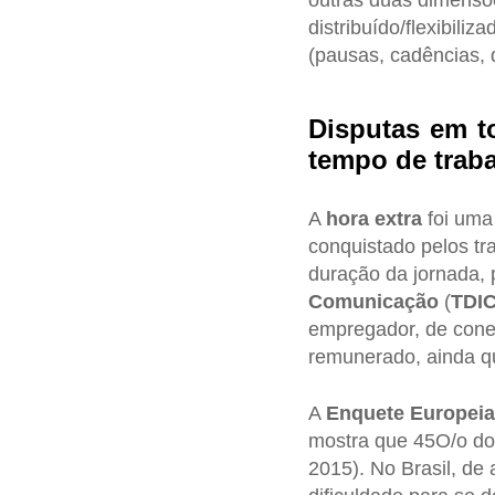
outras duas dimensõe
distribuído/flexibili
(pausas, cadências, 
Disputas em t
tempo de trab
A
hora extra
foi uma 
conquistado pelos tr
duração da jornada, 
Comunicação
(
TDIC
empregador, de conex
remunerado, ainda qu
A
Enquete Europeia
mostra que 45O/o dos
2015). No Brasil, de