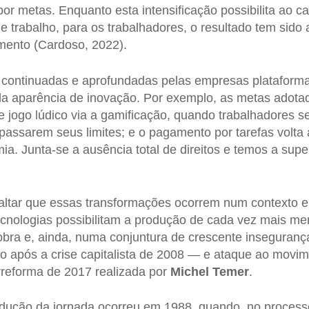
or metas. Enquanto esta intensificação possibilita ao c
e trabalho, para os trabalhadores, o resultado tem sido 
mento (Cardoso, 2022).
ão continuadas e aprofundadas pelas empresas platafo
 da aparência de inovação. Por exemplo, as metas adot
jogo lúdico via a gamificação, quando trabalhadores 
rapassarem seus limites; e o pagamento por tarefas volt
mia. Junta-se a ausência total de direitos e temos a sup
saltar que essas transformações ocorrem num contexto 
ecnologias possibilitam a produção de cada vez mais me
ra e, ainda, numa conjuntura de crescente inseguranç
 após a crise capitalista de 2008 — e ataque ao movi
rreforma de 2017 realizada por
Michel Temer
.
redução da jornada ocorreu em 1988, quando, no processo