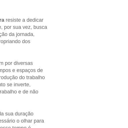
ra
resiste a dedicar
e, por sua vez, busca
ção da jornada,
ropriando dos
m por diversas
empos e espaços de
rodução do trabalho
to se inverte,
rabalho e de não
 da sua duração
essário o olhar para