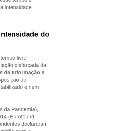
 esse tempo é
ua intensidade
intensidade do
 tempo livre
iação disfarçada da
is de Informação e
sposição do
tabilizado e nem
es da Pandemia),
014 (Eurofound,
ondentes declararam