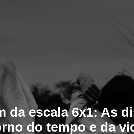
m da escala 6x1: As d
orno do tempo e da vi