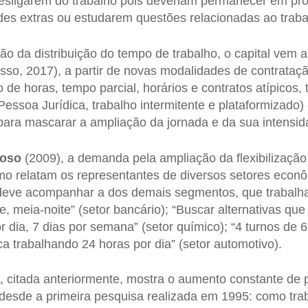
desligarem do trabalho pois deveriam permanecer em pro
ades extras ou estudarem questões relacionadas ao traba
o da distribuição do tempo de trabalho, o capital vem 
osso, 2017), a partir de novas modalidades de contrataç
e horas, tempo parcial, horários e contratos atípicos, t
essoa Jurídica, trabalho intermitente e plataformizado)
ara mascarar a ampliação da jornada e da sua intensid
oso
(2009), a demanda pela ampliação da flexibilização
o relatam os representantes de diversos setores econôm
deve acompanhar a dos demais segmentos, que trabalh
e, meia-noite” (setor bancário); “Buscar alternativas que
r dia, 7 dias por semana” (setor químico); “4 turnos de 6 
ca trabalhando 24 horas por dia” (setor automotivo).
, citada anteriormente, mostra o aumento constante de
 desde a primeira pesquisa realizada em 1995: como trab