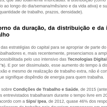
s, que são totalmente imbricadas: a distribuição (como
zado ao longo do dia/semana/mês/ano e da vida ativa) e s
quantidade de trabalho, prazos, densidade).
orno da duração, da distribuição e da 
alho
das estratégias do capital para se apropriar de parte do
abalhadores e, mais recentemente, presenciamos a ampl
possibilitada pelo uso intensivo das
Tecnologias Digita
's
). E por ser dissimulado, esse aumento do tempo à di
ão e mesmo de realização de trabalho extra, não é con
e signifique dispêndio de energia para quem trabalha.
sobre
Condições de Trabalho e Saúde
, de 2015 (ant
 entrevistados trabalharam durante o tempo livre em 2
 acordo com a
Sips/ Ipea
, de 2012, quase 46% dos resp