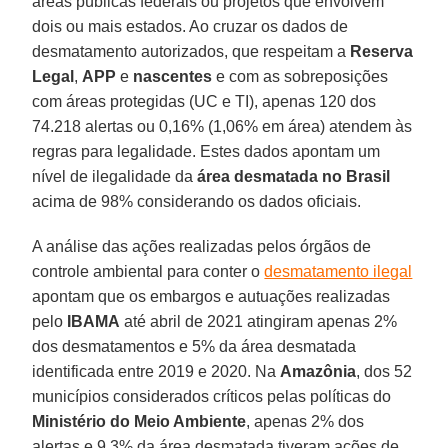
áreas públicas federais ou projetos que envolvem
dois ou mais estados. Ao cruzar os dados de
desmatamento autorizados, que respeitam a
Reserva
Legal
,
APP
e
nascentes
e com as sobreposições
com áreas protegidas (UC e TI), apenas 120 dos
74.218 alertas ou 0,16% (1,06% em área) atendem às
regras para legalidade. Estes dados apontam um
nível de ilegalidade da
área desmatada no Brasil
acima de 98% considerando os dados oficiais.
A análise das ações realizadas pelos órgãos de
controle ambiental para conter o
desmatamento ilegal
apontam que os embargos e autuações realizadas
pelo
IBAMA
até abril de 2021 atingiram apenas 2%
dos desmatamentos e 5% da área desmatada
identificada entre 2019 e 2020. Na
Amazônia
, dos 52
municípios considerados críticos pelas políticas do
Ministério do Meio Ambiente
, apenas 2% dos
alertas e 9,3% da área desmatada tiveram ações de