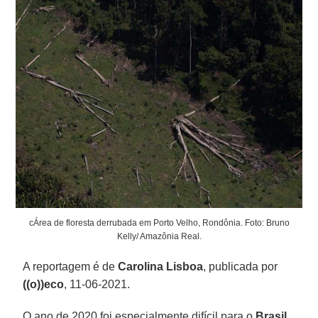
cÁrea de floresta derrubada em Porto Velho, Rondônia. Foto: Bruno
Kelly/ Amazônia Real.
A reportagem é de
Carolina Lisboa
, publicada por
((o))eco
, 11-06-2021.
O ano de 2020 foi especialmente difícil para o
Brasil
.