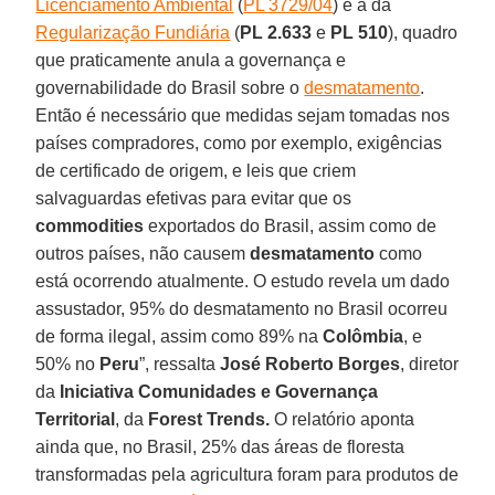
Licenciamento Ambiental
(
PL 3729/04
) e a da
Regularização Fundiária
(
PL 2.633
e
PL 510
), quadro
que praticamente anula a governança e
governabilidade do Brasil sobre o
desmatamento
.
Então é necessário que medidas sejam tomadas nos
países compradores, como por exemplo, exigências
de certificado de origem, e leis que criem
salvaguardas efetivas para evitar que os
commodities
exportados do Brasil, assim como de
outros países, não causem
desmatamento
como
está ocorrendo atualmente. O estudo revela um dado
assustador, 95% do desmatamento no Brasil ocorreu
de forma ilegal, assim como 89% na
Colômbia
, e
50% no
Peru
”, ressalta
José Roberto Borges
, diretor
da
Iniciativa Comunidades e Governança
Territorial
, da
Forest Trends.
O relatório aponta
ainda que, no Brasil, 25% das áreas de floresta
transformadas pela agricultura foram para produtos de