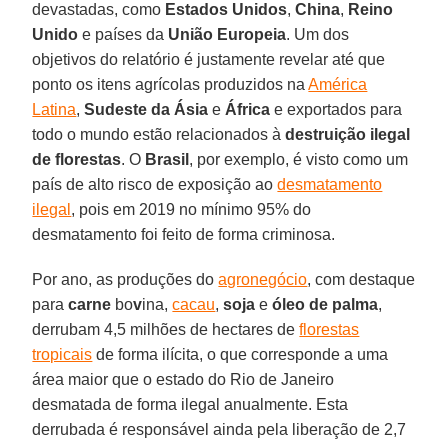
devastadas, como
Estados Unidos
,
China
,
Reino
Unido
e países da
União
Europeia
. Um dos
objetivos do relatório é justamente revelar até que
ponto os itens agrícolas produzidos na
América
Latina
,
Sudeste da Ásia
e
África
e exportados para
todo o mundo estão relacionados à
destruição ilegal
de florestas
. O
Brasil
, por exemplo, é visto como um
país de alto risco de exposição ao
desmatamento
ilegal
, pois em 2019 no mínimo 95% do
desmatamento foi feito de forma criminosa.
Por ano, as produções do
agronegócio
, com destaque
para
carne
bo
v
ina,
cacau
,
soja
e
óleo de palma
,
derrubam 4,5 milhões de hectares de
florestas
tropicais
de forma ilícita, o que corresponde a uma
área maior que o estado do Rio de Janeiro
desmatada de forma ilegal anualmente. Esta
derrubada é responsável ainda pela liberação de 2,7