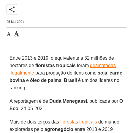
share
25 Mai 2021
Entre 2013 e 2019, o equivalente a 32 milhões de
hectares de
florestas tropicais
foram
desmatadas
ilegalmente
para produção de itens como
soja
,
carne
bovina
e
óleo de palma
.
Brasil
é um dos líderes no
ranking.
A reportagem é de
Duda Menegassi
, publicada por
O
Eco
, 24-05-2021.
Mais de dois terços das
florestas tropicais
do mundo
exploradas pelo
agronegócio
entre 2013 e 2019