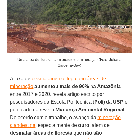
Uma área de floresta com projeto de mineração (Foto: Juliana
Siqueira-Gay)
A taxa de
desmatamento ilegal em áreas de
mineração
aumentou mais de 90%
na
Amazônia
entre 2017 e 2020, revela artigo escrito por
pesquisadores da Escola Politécnica (
Poli
) da
USP
e
publicado na revista
Mudança Ambiental
Regional
.
De acordo com o trabalho, o avanço da
mineração
clandestina
, especialmente de
ouro
, além de
desmatar áreas de floresta
que
não são