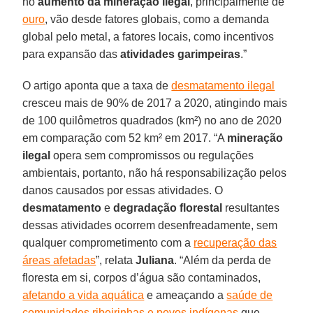
no
aumento da mineração ilegal
, principalmente de
ouro
, vão desde fatores globais, como a demanda
global pelo metal, a fatores locais, como incentivos
para expansão das
atividades
garimpeiras
.”
O artigo aponta que a taxa de
desmatamento ilegal
cresceu mais de 90% de 2017 a 2020, atingindo mais
de 100 quilômetros quadrados (km²) no ano de 2020
em comparação com 52 km² em 2017. “A
mineração
ilegal
opera sem compromissos ou regulações
ambientais, portanto, não há responsabilização pelos
danos causados por essas atividades. O
desmatamento
e
degradação
florestal
resultantes
dessas atividades ocorrem desenfreadamente, sem
qualquer comprometimento com a
recuperação das
áreas afetadas
”, relata
Juliana
. “Além da perda de
floresta em si, corpos d’água são contaminados,
afetando a vida aquática
e ameaçando a
saúde de
comunidades ribeirinhas e povos indígenas
que