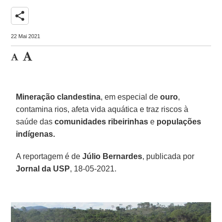
share
22 Mai 2021
Mineração
clandestina
, em especial de
ouro
,
contamina rios, afeta vida aquática e traz riscos à
saúde das
comunidades ribeirinhas
e
populações
indígenas.
A reportagem é de
Júlio Bernardes
, publicada por
Jornal da USP
, 18-05-2021.