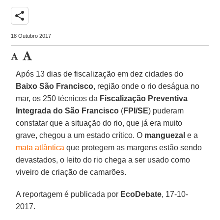
share
18 Outubro 2017
Após 13 dias de fiscalização em dez cidades do
Baixo São Francisco
, região onde o rio deságua no
mar, os 250 técnicos da
Fiscalização Preventiva
Integrada do São Francisco
(
FPI/SE
) puderam
constatar que a situação do rio, que já era muito
grave, chegou a um estado crítico. O
manguezal
e a
mata atlântica
que protegem as margens estão sendo
devastados, o leito do rio chega a ser usado como
viveiro de criação de camarões.
A reportagem é publicada por
EcoDebate
, 17-10-
2017.