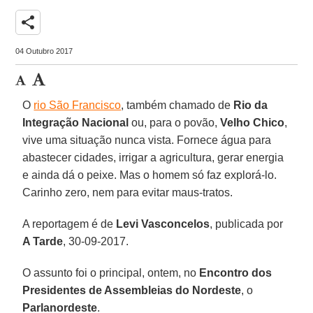
share
04 Outubro 2017
O
rio São Francisco
, também chamado de
Rio da
Integração Nacional
ou, para o povão,
Velho Chico
,
vive uma situação nunca vista. Fornece água para
abastecer cidades, irrigar a agricultura, gerar energia
e ainda dá o peixe. Mas o homem só faz explorá-lo.
Carinho zero, nem para evitar maus-tratos.
A reportagem é de
Levi Vasconcelos
, publicada por
A Tarde
, 30-09-2017.
O assunto foi o principal, ontem, no
Encontro dos
Presidentes de Assembleias do Nordeste
, o
Parlanordeste
.