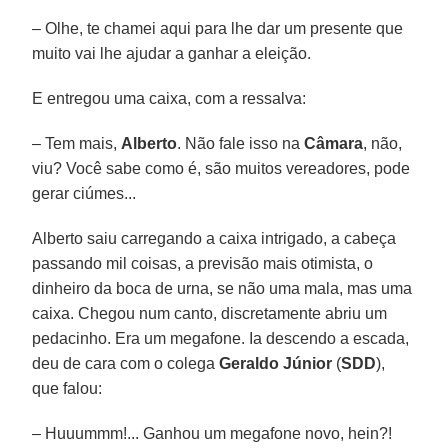
– Olhe, te chamei aqui para lhe dar um presente que
muito vai lhe ajudar a ganhar a eleição.
E entregou uma caixa, com a ressalva:
– Tem mais,
Alberto
. Não fale isso na
Câmara
, não,
viu? Você sabe como é, são muitos vereadores, pode
gerar ciúmes...
Alberto saiu carregando a caixa intrigado, a cabeça
passando mil coisas, a previsão mais otimista, o
dinheiro da boca de urna, se não uma mala, mas uma
caixa. Chegou num canto, discretamente abriu um
pedacinho. Era um megafone. Ia descendo a escada,
deu de cara com o colega
Geraldo Júnior
(
SDD
),
que falou:
– Huuummm!... Ganhou um megafone novo, hein?!