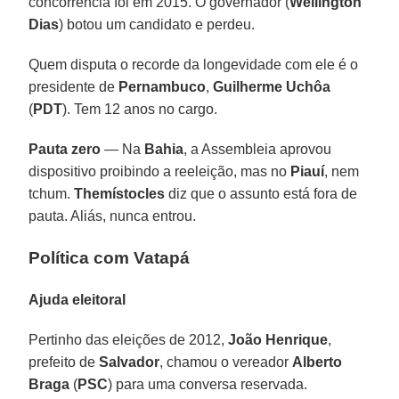
concorrência foi em 2015. O governador (
Wellington
Dias
) botou um candidato e perdeu.
Quem disputa o recorde da longevidade com ele é o
presidente de
Pernambuco
,
Guilherme Uchôa
(
PDT
). Tem 12 anos no cargo.
Pauta zero
— Na
Bahia
, a Assembleia aprovou
dispositivo proibindo a reeleição, mas no
Piauí
, nem
tchum.
Themístocles
diz que o assunto está fora de
pauta. Aliás, nunca entrou.
Política com Vatapá
Ajuda eleitoral
Pertinho das eleições de 2012,
João Henrique
,
prefeito de
Salvador
, chamou o vereador
Alberto
Braga
(
PSC
) para uma conversa reservada.