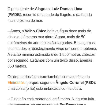
O presidente de
Alagoas
,
Luiz Dantas Lima
(
PMDB
), resumiu uma parte do flagelo, o da banda
mais próxima do mar:
– Antes, o
Velho Chico
botava água doce mais de
cinco quilômetros mar afora. Agora, mais de 50
quilômetros rio adentro estão salgados. Em algumas
localidades o abastecimento virou um sério problema.
A vazão mínima estimada é de 1.850 metros cúbicos
por segundo. Estamos com um terço disso, apenas
550 metros.
Os deputados fecharam também com a defesa da
Eletrobrás
, porque, segundo
Ângelo Coronel
(
PSD
),
uma coisa (o rio) está imbricada com a outra.
– O rio não está morrendo, está morto. Ninguém fala
em preservar, só em recuperar. Em
Remanso
a