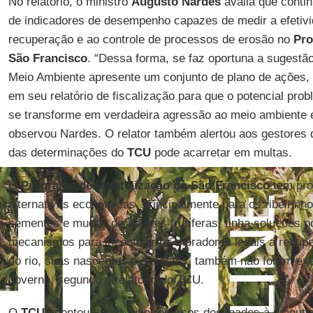
No relatório, o ministro
Augusto Nardes
avalia que conti
de indicadores de desempenho capazes de medir a efetivi
recuperação e ao controle de processos de erosão no
Pro
São Francisco
. “Dessa forma, se faz oportuna a sugestão
Meio Ambiente apresente um conjunto de plano de ações,
em seu relatório de fiscalização para que o potencial pro
se transforme em verdadeira agressão ao meio ambiente e
observou Nardes. O relator também alertou aos gestores
das determinações do
TCU
pode acarretar em multas.
O
Programa de Revitalização do São Francisco
tem proj
alternativas econômicas, principalmente para os ribeirinh
sementes e mudas de árvores frutíferas, tinha soluções 
mecanismos para incentivar os moradores locais a recup
do rio, suas nascentes e encostas, também não foram exe
governo, segundo o relatório do TCU.
O
TCU
apontou, ainda, que recursos destinados à manut