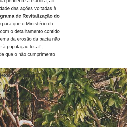
nua pendente a elaboração
dade das ações voltadas à
grama de Revitalização do
 para que o Ministério do
 com o detalhamento contido
blema da erosão da bacia não
 à população local”,
 de que o não cumprimento
etos para garantir
os. Um deles, o que oferece
pontuais. Assim como os
erar e preservar as margens
cutados a contento pelo
enção dos
CRADs
(
Centros