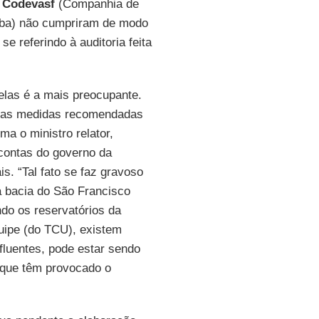
a
Codevasf
(Companhia de
íba) não cumpriram de modo
e referindo à auditoria feita
elas é a mais preocupante.
e as medidas recomendadas
a o ministro relator,
contas do governo da
s. “Tal fato se faz gravoso
a bacia do São Francisco
do os reservatórios da
uipe (do TCU), existem
fluentes, pode estar sendo
s que têm provocado o