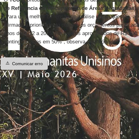
de Referência em Recuperação de Áreas Degradadas
)
“Para uma melhor dimensão de análise dessa questão, ape
afirmado a prioridade do projeto, os orçamentos para ca
anos de 2012 a 2015, em valores aproximados de R$ 300 
contingenciados em 50%”, observa o relatório.
⚠️
Comunicar erro