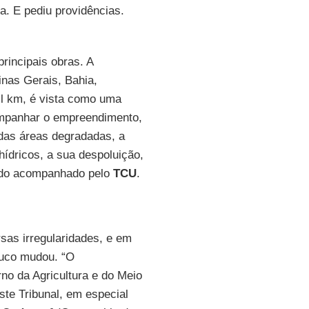
a. E pediu providências.
rincipais obras. A
inas Gerais, Bahia,
l km, é vista como uma
ompanhar o empreendimento,
das áreas degradadas, a
hídricos, a sua despoluição,
endo acompanhado pelo
TCU
.
rsas irregularidades, e em
ouco mudou. “O
no da Agricultura e do Meio
te Tribunal, em especial