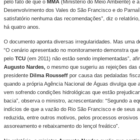
pelo fato de que o
MMA
(Ministério do Meio Ambiente) e 
Desenvolvimento dos Vales do São Francisco e do Parna
satisfatório nenhuma das recomendações”, diz o relatório, s
há quatro anos.
O documento aponta diversas irregularidades. Mas uma d
“O cenário apresentado no monitoramento demonstra qu
pelo
TCU
(em 2011) não estão sendo implementadas”, afirm
Augusto Nardes,
o mesmo que sugeriu as rejeições das 
presidente
Dilma Rousseff
por causa das pedaladas fiscai
quando a própria Agência Nacional de Águas divulga que 
vem sofrendo condições hidrológicas que estão prejudican
bacia”, observa o ministro, acrescentando: “Segundo a eq
indícios de que a vazão do Rio São Francisco e de seus a
reduzida, entre outros motivos, pelos processos erosivo
assoreamento e rebaixamento do lençol freático”.