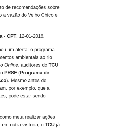
ento de recomendações sobre
o a vazão do Velho Chico e
a
-
CPT
, 12-01-2016.
nou um alerta: o programa
entos ambientais ao rio
to Online
, auditores do
TCU
no
PRSF
(
Programa de
sco
). Mesmo antes de
ram, por exemplo, que a
tes, pode estar sendo
m como meta realizar ações
 em outra vistoria, o
TCU
já