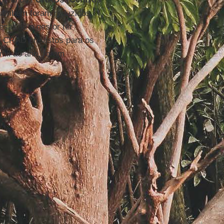
 também foram reduzidos.
sar de o gestor ter
da CRAD previstos para os
mil ao ano, foram