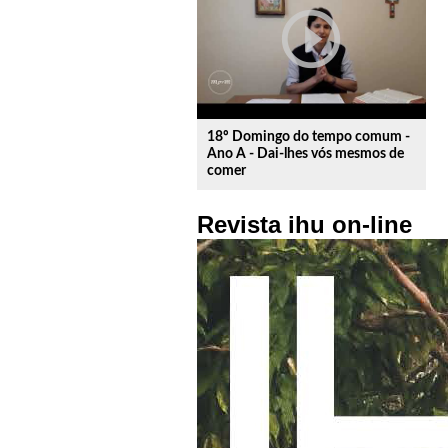
play_circle_outline
18º Domingo do tempo comum -
Ano A - Dai-lhes vós mesmos de
comer
Revista ihu on-line