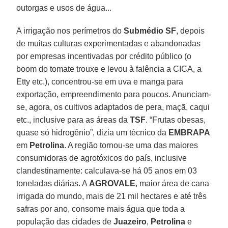
outorgas e usos de água...
A irrigação nos perímetros do
Submédio SF
, depois
de muitas culturas experimentadas e abandonadas
por empresas incentivadas por crédito público (o
boom do tomate trouxe e levou à falência a CICA, a
Etty etc.), concentrou-se em uva e manga para
exportação, empreendimento para poucos. Anunciam-
se, agora, os cultivos adaptados de pera, maçã, caqui
etc., inclusive para as áreas da
TSF
. “Frutas obesas,
quase só hidrogênio”, dizia um técnico da
EMBRAPA
em
Petrolina
. A região tornou-se uma das maiores
consumidoras de agrotóxicos do país, inclusive
clandestinamente: calculava-se há 05 anos em 03
toneladas diárias. A
AGROVALE
, maior área de cana
irrigada do mundo, mais de 21 mil hectares e até três
safras por ano, consome mais água que toda a
população das cidades de
Juazeiro
,
Petrolina
e