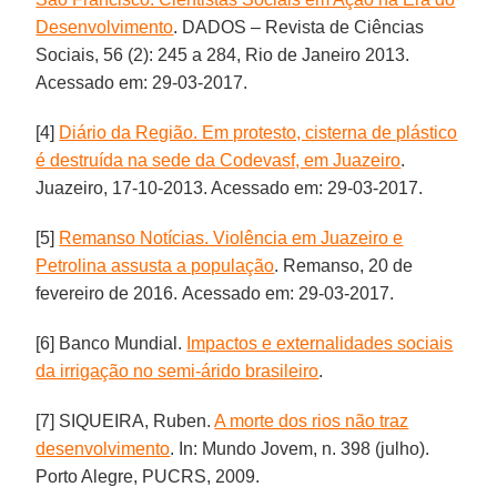
Desenvolvimento
. DADOS – Revista de Ciências
Sociais, 56 (2): 245 a 284, Rio de Janeiro 2013.
Acessado em: 29-03-2017.
[4]
Diário da Região. Em protesto, cisterna de plástico
é destruída na sede da Codevasf, em Juazeiro
.
Juazeiro, 17-10-2013. Acessado em: 29-03-2017.
[5]
Remanso Notícias. Violência em Juazeiro e
Petrolina assusta a população
. Remanso, 20 de
fevereiro de 2016. Acessado em: 29-03-2017.
[6] Banco Mundial.
Impactos e externalidades sociais
da irrigação no semi-árido brasileiro
.
[7] SIQUEIRA, Ruben.
A morte dos rios não traz
desenvolvimento
. In: Mundo Jovem, n. 398 (julho).
Porto Alegre, PUCRS, 2009.