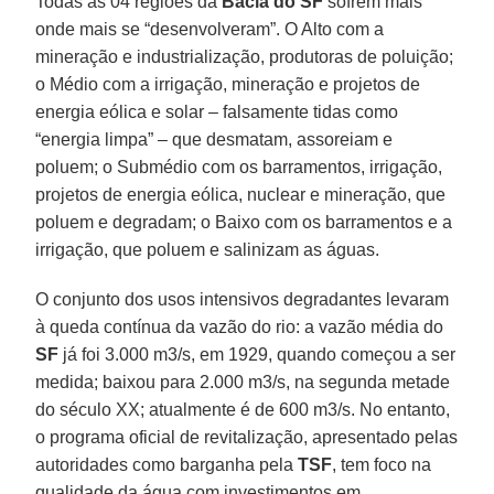
Todas as 04 regiões da
Bacia do SF
sofrem mais
onde mais se “desenvolveram”. O Alto com a
mineração e industrialização, produtoras de poluição;
o Médio com a irrigação, mineração e projetos de
energia eólica e solar – falsamente tidas como
“energia limpa” – que desmatam, assoreiam e
poluem; o Submédio com os barramentos, irrigação,
projetos de energia eólica, nuclear e mineração, que
poluem e degradam; o Baixo com os barramentos e a
irrigação, que poluem e salinizam as águas.
O conjunto dos usos intensivos degradantes levaram
à queda contínua da vazão do rio: a vazão média do
SF
já foi 3.000 m3/s, em 1929, quando começou a ser
medida; baixou para 2.000 m3/s, na segunda metade
do século XX; atualmente é de 600 m3/s. No entanto,
o programa oficial de revitalização, apresentado pelas
autoridades como barganha pela
TSF
, tem foco na
qualidade da água com investimentos em