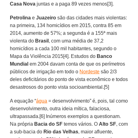
Casa Nova
juntas e a paga 89 vezes menos[3].
Petrolina
e
Juazeiro
são das cidades mais violentas:
na primeira, 134 homicídios em 2015, contra 85 em
2014, aumento de 57%; a segunda é a 155ª mais
violenta do
Brasil
, com uma média de 37,2
homicídios a cada 100 mil habitantes, segundo o
Mapa da Violência 2015[4]. Estudos do
Banco
Mundial
em 2004 davam conta de que os perímetros
públicos de irrigação em todo o
Nordeste
são 2/3
deles deficitários do ponto de vista econômico e todos
desastrosos do ponto vista socioambiental.[5]
A equação “
água
= desenvolvimento” é, pois, tal como
desenvolvimento, outra ideia mítica, falaciosa,
ultrapassada.[6] Inúmeros exemplos a questionam.
Na própria
Bacia do SF
temos vários. O
Alto SF
, com
a sub-bacia do
Rio das Velhas
, maior afluente,