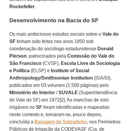
Rockefeller
.
Desenvolvimento na Bacia do SF
Os mais ambiciosos estudos sociais sobre o
Vale do
SF
tinham sido feitos nos anos 1950 sob
coordenação do sociólogo estadunidense
Donald
Pierson
, patrocinados pela
Comissão do Vale do
São Francisco
(CVSF),
Escola Livre de Sociologia
e Política
(ELSP) e
Institute of Social
Anthropology/Smithsonian Institution
(ISA/SI),
publicados em 03 volumes (1.500 páginas) pelo
Ministério do Interior
/
SUVALE
(Superintendência
do Vale do SF) em 1972[2]. As manchas de solo
irrigáveis no
SF
foram identificadas e mapeadas
neste contexto e, tornaram-se, pouco depois,
concluída a
Barragem de Sobradinho
, nos Perímetros
Públicos de Irrigação da CODEVASF (Cia. de