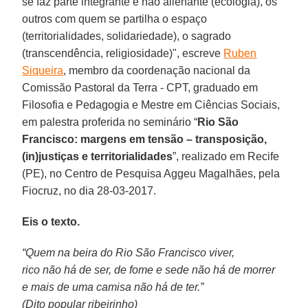
se faz parte integrante e não alienante (ecologia), os
outros com quem se partilha o espaço
(territorialidades, solidariedade), o sagrado
(transcendência, religiosidade)", escreve
Ruben
Siqueira
, membro da coordenação nacional da
Comissão Pastoral da Terra - CPT, graduado em
Filosofia e Pedagogia e Mestre em Ciências Sociais,
em palestra proferida no seminário “
Rio São
Francisco: margens em tensão – transposição,
(in)justiças e territorialidades
”, realizado em Recife
(PE), no Centro de Pesquisa Aggeu Magalhães, pela
Fiocruz, no dia 28-03-2017.
Eis o texto.
“Quem na beira do Rio São Francisco viver,
rico não há de ser, de fome e sede não há de morrer
e mais de uma camisa não há de ter.”
(Dito popular ribeirinho)