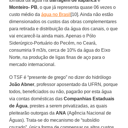
tomada da água na
barragem de Itaparica
e
Monteiro- PB
, o que já representa quase 06 vezes o
custo médio da
água no Brasil
[10]. Ainda não estão
dimensionados os custos das obras complementares
para retirada e distribuição da água dos canais, o que
vai encarecê-la ainda mais. Apenas o Pólo
Siderúrgico-Portuário do Pecém, no Ceará,
consumiria 9 m3/s, cerca de 10% da água do Eixo
Norte, na produção de ligas finas de aço para o
mercado internacional.
O TSF é “presente de grego” no dizer do hidrólogo
João Abner
, professor aposentado da UFRN, porque
todos, beneficiados ou não, pagarão por esta água
via contas domésticas das
Companhias Estaduais
de Água
, prestes a serem privatizadas, as quais
pleitearão outorgas da
ANA
(Agência Nacional de
Águas). Trata-se do mecanismo de “subsídio
cruzado”, única forma de compensar os altos custos