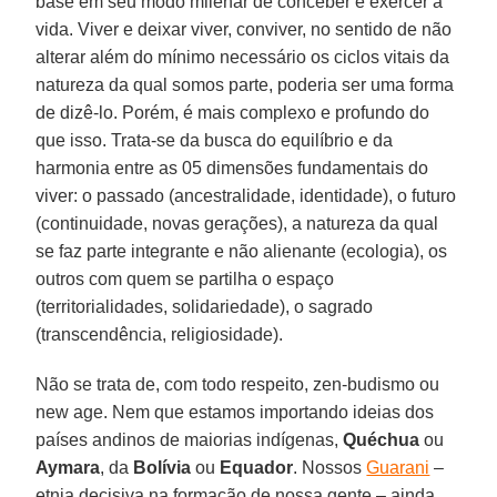
base em seu modo milenar de conceber e exercer a
vida. Viver e deixar viver, conviver, no sentido de não
alterar além do mínimo necessário os ciclos vitais da
natureza da qual somos parte, poderia ser uma forma
de dizê-lo. Porém, é mais complexo e profundo do
que isso. Trata-se da busca do equilíbrio e da
harmonia entre as 05 dimensões fundamentais do
viver: o passado (ancestralidade, identidade), o futuro
(continuidade, novas gerações), a natureza da qual
se faz parte integrante e não alienante (ecologia), os
outros com quem se partilha o espaço
(territorialidades, solidariedade), o sagrado
(transcendência, religiosidade).
Não se trata de, com todo respeito, zen-budismo ou
new age. Nem que estamos importando ideias dos
países andinos de maiorias indígenas,
Quéchua
ou
Aymara
, da
Bolívia
ou
Equador
. Nossos
Guarani
–
etnia decisiva na formação de nossa gente – ainda