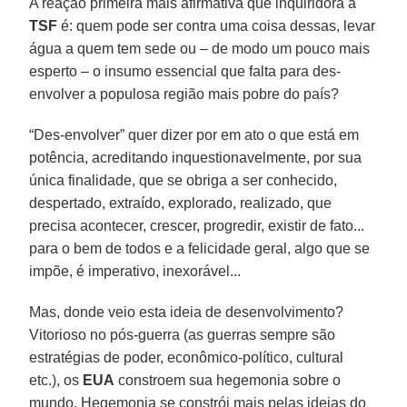
A reação primeira mais afirmativa que inquiridora à
TSF
é: quem pode ser contra uma coisa dessas, levar
água a quem tem sede ou – de modo um pouco mais
esperto – o insumo essencial que falta para des-
envolver a populosa região mais pobre do país?
“Des-envolver” quer dizer por em ato o que está em
potência, acreditando inquestionavelmente, por sua
única finalidade, que se obriga a ser conhecido,
despertado, extraído, explorado, realizado, que
precisa acontecer, crescer, progredir, existir de fato...
para o bem de todos e a felicidade geral, algo que se
impõe, é imperativo, inexorável...
Mas, donde veio esta ideia de desenvolvimento?
Vitorioso no pós-guerra (as guerras sempre são
estratégias de poder, econômico-político, cultural
etc.), os
EUA
constroem sua hegemonia sobre o
mundo. Hegemonia se constrói mais pelas ideias do