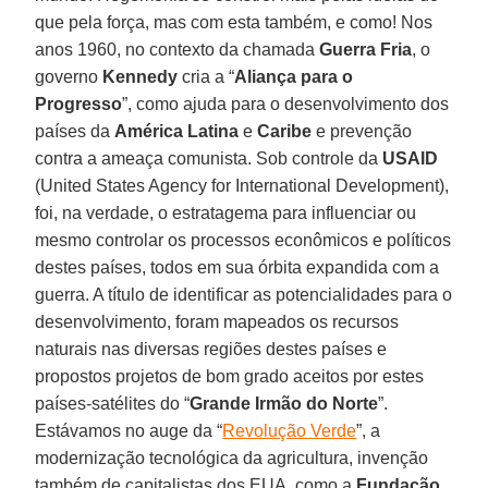
que pela força, mas com esta também, e como! Nos
anos 1960, no contexto da chamada
Guerra Fria
, o
governo
Kennedy
cria a “
Aliança para o
Progresso
”, como ajuda para o desenvolvimento dos
países da
América Latina
e
Caribe
e prevenção
contra a ameaça comunista. Sob controle da
USAID
(United States Agency for International Development),
foi, na verdade, o estratagema para influenciar ou
mesmo controlar os processos econômicos e políticos
destes países, todos em sua órbita expandida com a
guerra. A título de identificar as potencialidades para o
desenvolvimento, foram mapeados os recursos
naturais nas diversas regiões destes países e
propostos projetos de bom grado aceitos por estes
países-satélites do “
Grande Irmão do Norte
”.
Estávamos no auge da “
Revolução Verde
”, a
modernização tecnológica da agricultura, invenção
também de capitalistas dos EUA, como a
Fundação