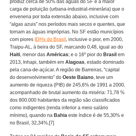
produz cerca de 50% das águas do SF e a maior
carga de poluição (urbana-industrial-minerária) que o
envenena por toda extensão abaixo, inclusive com
“algas azuis” nos períodos mais secos e quentes, que
tornam as águas impróprias. No SF estão municípios
com piores
IDHs do Brasil
, inclusive o pior, em 2000,
Traipu-AL, à beira do SF, marcando 0,48, igual ao do
Haiti
, menor das
Américas
; e o 16º pior do
Brasil
em
2013, Inhapi, também em
Alagoas
, estado dominado
pela cana-de-açúcar. A região de Barreiras, “capital
do desenvolvimento” do
Oeste Baiano
, teve um
aumento de riqueza (PIB) de 245,6% de 1991 a 2000,
acompanhado de brutal aumento da miséria: 71,78 %
dos 800.000 habitantes da região são classificados
como indigentes (renda inferior a meio salário
mínimo), quando na
Bahia
este índice é de 55,30% e
no Brasil, 32,34%.[7]