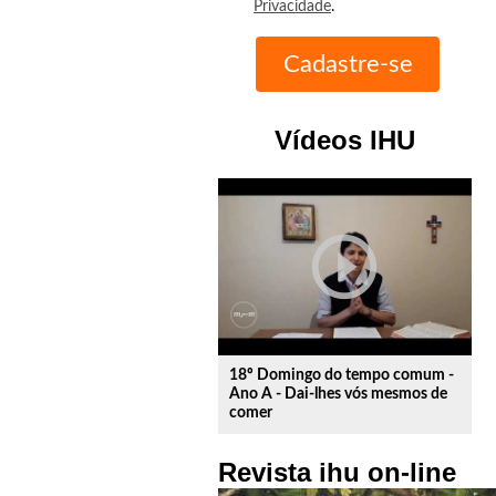
Privacidade
.
Vídeos IHU
play_circle_outline
18º Domingo do tempo comum -
Ano A - Dai-lhes vós mesmos de
comer
Revista ihu on-line