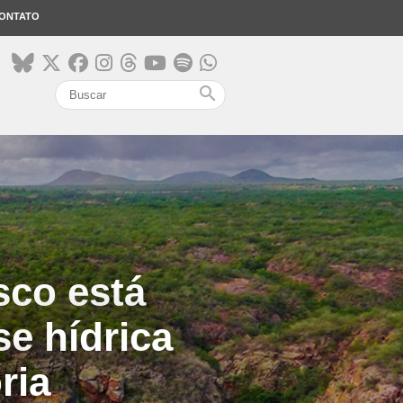
ONTATO
search
sco está
e hídrica
ria