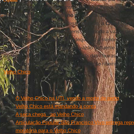
patamar desde o mês de agosto. Essa é a menor vazão de
do reservatório de
Sobradinho
na década de 1970, planej
regular a vazão das águas. Nesse período, a
Chesf
fez te
dos trechos abaixo das barragens, reduzindo a vazão de 
locais de captação fossem se adequando a menor volume d
meta desejada com a redução da vazão defluente é prese
existente, de modo que até a chegada das chuvas na reg
água suficiente para abastecer a população ribeirinha e 
Velho Chico
.
Leia mais
O Velho Chico na UTI, vendo a morte de perto
Velho Chico está mandando a conta
A seca chega ao Velho Chico
Articulação Popular São Francisco Vivo entrega re
moratória para o Velho Chico