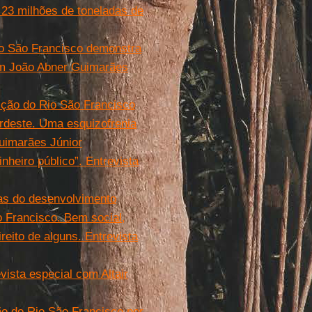
 23 milhões de toneladas de
io São Francisco demonstra
 com João Abner Guimarães
ição do Rio São Francisco
rdeste. Uma esquizofrenia
uimarães Júnior
nheiro público”. Entrevista
ias do desenvolvimento
 Francisco. Bem social,
eito de alguns. Entrevista
vista especial com Altair
 do Rio São Francisco por