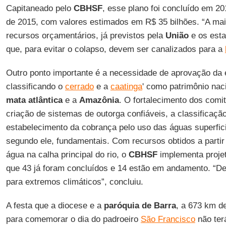
Capitaneado pelo
CBHSF
, esse plano foi concluído em 2
de 2015, com valores estimados em R$ 35 bilhões. “A maio
recursos orçamentários, já previstos pela
União
e os esta
que, para evitar o colapso, devem ser canalizados para a
Outro ponto importante é a necessidade de aprovação da 
classificando o
cerrado
e a
caatinga
' como patrimônio naci
mata atlântica
e a
Amazônia
. O fortalecimento dos comi
criação de sistemas de outorga confiáveis, a classificação
estabelecimento da cobrança pelo uso das águas superfici
segundo ele, fundamentais. Com recursos obtidos a partir
água na calha principal do rio, o
CBHSF
implementa projet
que 43 já foram concluídos e 14 estão em andamento. “D
para extremos climáticos”, concluiu.
A festa que a diocese e a
paróquia de Barra
, a 673 km d
para comemorar o dia do padroeiro
São Francisco
não terá