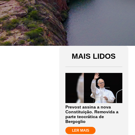
MAIS LIDOS
Prevost assina a nova
Constituição. Removida a
parte teocrática de
Bergoglio
LER MAIS