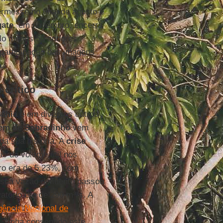
ermesse no final de agosto e
gate
, em novembro, encerra
pelo menos 50 andores
participação das imagens
a
.
 crítico
ahia
e em diversos outros
em de Sobradinho
vem
da sua história. A
crise
 do volume útil nos
ro era de 5,23%, com
 sua vazão defluente passou
atório era de 290 m³/s. A
gência Nacional de
z, tinha consentido este