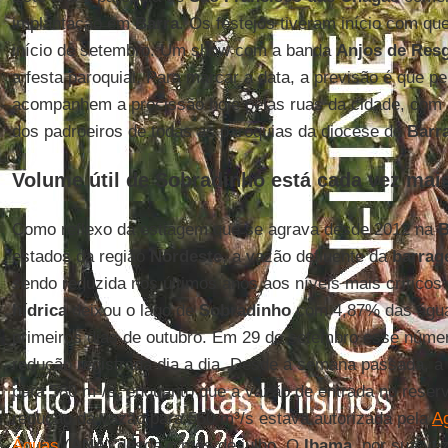
implantação em
Barra
. Os festejos tiveram início com qu
início de setembro. Um show com a banda
Anjos de Res
a festa paroquial. Para marcar a data, a previsão é que 
acompanhem a procissão hoje pelas ruas da cidade, com 
dos padroeiros de todas as paróquias da diocese de
Barr
Volume útil de Sobradinho está cada vez mais
Como reflexo da estiagem que se agrava desde 2012 na
B
estados da região
Nordeste
, a vazão defluente da
barrag
sendo reduzida nos últimos anos aos níveis mais críticos 
hídrica
deixou o lago de
Sobradinho
com 4,87% das águas
primeiros dias de outubro. Em 29 de setembro esse núme
redução registrada dia a dia. Desde a semana passada, a
para 580 m³/s, enquanto que a vazão de entrada no reserv
redução da vazão para 550 m³/s estava autorizada pela
A
Águas
(
ANA
) desde o mês de julho. O
Ibama
, por sua ve