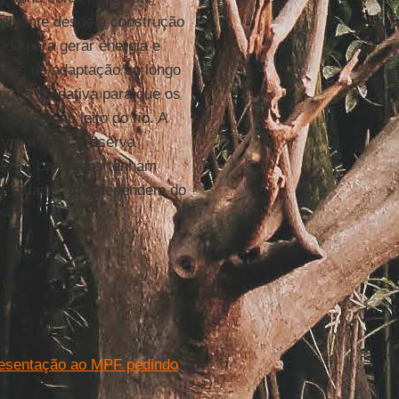
fluente desde a construção
ado para gerar energia e
stes de adaptação ao longo
forma gradativa para que os
e água no leito do rio. A
rvar a pouca reserva
ião as barragens tenham
das cidades que dependem do
presentação ao MPF pedindo