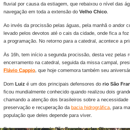
fluvial por causa da estiagem, que rebaixou o nível das 
navegação em toda a extensão do
Velho Chico
.
Ao invés da procissão pelas águas, pela manhã o andor 
levado pelos devotos até o cais da cidade, onde fica a fo
a programação. No retorno para a catedral, acontece a pri
Às 16h, tem início a segunda procissão, desta vez pelas 
encerramento na catedral, seguida da missa campal, pres
Flávio Cappio
, que hoje comemora também seu aniversár
Dom
Luiz
é um dos principais defensores do
rio São Fra
ficou mundialmente conhecido quando realizou dois grand
chamando a atenção dos brasileiros sobre a necessidade
preservação e recuperação da
bacia hidrográfica
, para ma
população que deles depende para viver.
Este ano a paróquia de
São Francisco das Chagas
comem