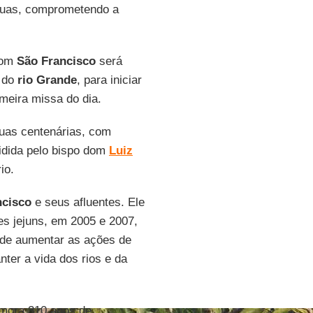
águas, comprometendo a
com
São Francisco
será
z do
rio Grande
, para iniciar
meira missa do dia.
ruas centenárias, com
idida pelo bispo dom
Luiz
io.
ncisco
e seus afluentes. Ele
es jejuns, em 2005 e 2007,
 de aumentar as ações de
nter a vida dos rios e da
ora 310 anos de