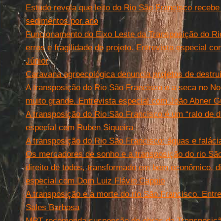
Estudo revela que leito do Rio São Francisco recebe
sedimentos por ano
Funcionamento do Eixo Leste da Transposição do R
erros e fragilidade do projeto. Entrevista especial
Júnior
Caravana agroecológica denuncia projetos de destru
A transposição do Rio São Francisco e a seca no No
muito grande. Entrevista especial com João Abner G
A transposição do Rio São Francisco é um “ralo de di
especial com Ruben Siqueira
A transposição do Rio São Francisco: águas e falác
Os mercadores de sonho e a transposição do rio São
direito de todos, transformado em bem econômico, dir
especial com Dom Luiz Flávio Cappio
A transposição e a morte do rio São Francisco. Entre
Sales Barbosa
MPT recomenda suspensão de obras da Transposição