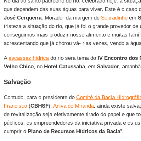
No dia do santo padroeiro do rio, celebrado hoje, a situaç
que dependem das suas águas para viver. Este é o caso 
José Cerqueira
. Morador da margem de
Sobradinho
em
S
tristeza a situação do rio, que já foi o grande provedor d
conseguimos mais produzir nosso alimento e muitas famíl
acrescentando que já chorou vá- rias vezes, vendo a água 
A
escassez hídrica
do rio será tema do
IV Encontro dos 
Velho Chico
, no
Hotel Catussaba
, em
Salvador
, amanhã 
Salvação
Contudo, para o presidente do
Comitê da Bacia Hidrográfi
Francisco
(
CBHSF
),
Anivaldo Miranda
, ainda existe salv
de revitalização seja efetivamente tirado do papel e que t
públicos, os empreendedores da iniciativa privada e os 
cumprir o
Plano de Recursos Hídricos da Bacia
”.