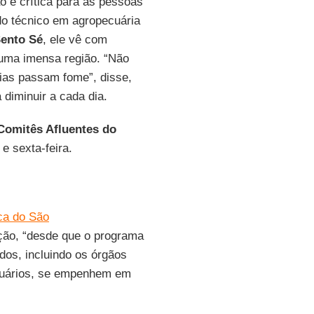
ão é crítica para as pessoas
do técnico em agropecuária
ento Sé
, ele vê com
e uma imensa região. “Não
ias passam fome”, disse,
diminuir a cada dia.
Comitês Afluentes do
e sexta-feira.
ca do São
ação, “desde que o programa
odos, incluindo os órgãos
usuários, se empenhem em