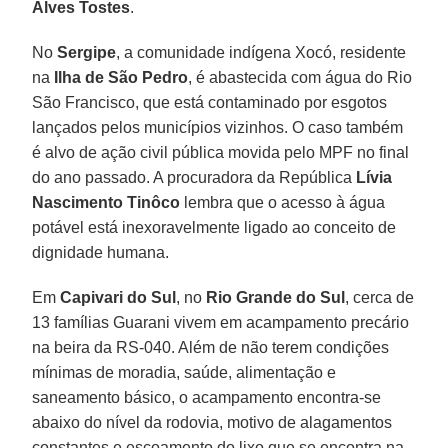
Alves Tostes
.
No
Sergipe
, a comunidade indígena Xocó, residente
na
Ilha de São Pedro
, é abastecida com água do Rio
São Francisco, que está contaminado por esgotos
lançados pelos municípios vizinhos. O caso também
é alvo de ação civil pública movida pelo MPF no final
do ano passado. A procuradora da República
Lívia
Nascimento Tinôco
lembra que o acesso à água
potável está inexoravelmente ligado ao conceito de
dignidade humana.
Em
Capivari do Sul
, no
Rio Grande do Sul
, cerca de
13 famílias Guarani vivem em acampamento precário
na beira da RS-040. Além de não terem condições
mínimas de moradia, saúde, alimentação e
saneamento básico, o acampamento encontra-se
abaixo do nível da rodovia, motivo de alagamentos
constantes e escoamento do lixo que se encontra na