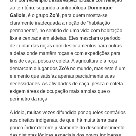
Um bom exemplo dessa especificidade com relação
ao território, segundo a antropóloga
Dominique
Gallois
, é o grupo
Zo’é
, para quem mostra-se
claramente inadequada a noção de “habitação
permanente”, no sentido de uma vida com habitação
fixa e centrada em aldeias. Eles mesclam o período
de cuidar das roças com deslocamentos para outras
aldeias onde mantêm roças e com expedições para
fins de caça, pesca e coleta. A agricultura e a roça
demarcam o lugar dos
Zo’é
no mundo, mas este é um
elemento que satisfaz apenas parcialmente suas
necessidades. As atividades de caça, pesca e coleta
exigem áreas de ocupação mais amplas que o
perímetro da roça.
A ideia, muitas vezes difundida por aqueles contrários
aos direitos indígenas, de que ‘há muita terra para
pouco índio’ decorre justamente do desconhecimento
das distintas lógicas espaciais dos povos indígenas,