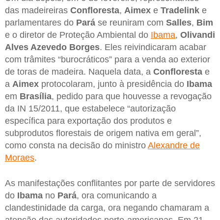
das madeireiras
Confloresta
,
Aimex
e
Tradelink
e
parlamentares do
Pará
se reuniram com
Salles
,
Bim
e o diretor de Proteção Ambiental do
Ibama
,
Olivandi
Alves Azevedo Borges
. Eles reivindicaram acabar
com trâmites “burocráticos” para a venda ao exterior
de toras de madeira. Naquela data, a
Confloresta
e
a
Aimex
protocolaram, junto à presidência do
Ibama
em
Brasília
, pedido para que houvesse a revogação
da IN 15/2011, que estabelece “autorização
específica para exportação dos produtos e
subprodutos florestais de origem nativa em geral”,
como consta na decisão do ministro
Alexandre de
Moraes
.
As manifestações conflitantes por parte de servidores
do
Ibama
no
Pará
, ora comunicando a
clandestinidade da carga, ora negando chamaram a
atenção das autoridades norte-americanas. Em 21