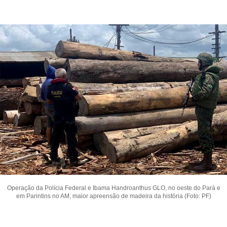
Operação da Polícia Federal e Ibama Handroanthus GLO, no oeste do Pará e
em Parintins no AM, maior apreensão de madeira da história (Foto: PF)