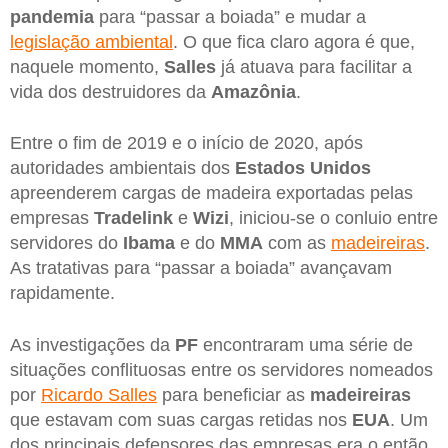
pandemia
para “passar a boiada” e mudar a
legislação ambiental
. O que fica claro agora é que,
naquele momento,
Salles
já atuava para facilitar a
vida dos destruidores da
Amazônia
.
Entre o fim de 2019 e o início de 2020, após
autoridades ambientais dos
Estados Unidos
apreenderem cargas de madeira exportadas pelas
empresas
Tradelink
e
Wizi
, iniciou-se o conluio entre
servidores do
Ibama
e do
MMA
com as
madeireiras
.
As tratativas para “passar a boiada” avançavam
rapidamente.
As investigações da
PF
encontraram uma série de
situações conflituosas entre os servidores nomeados
por
Ricardo Salles
para beneficiar as
madeireiras
que estavam com suas cargas retidas nos
EUA
. Um
dos principais defensores das empresas era o então