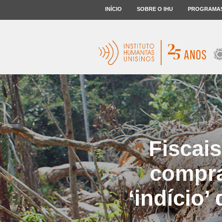
INÍCIO
SOBRE O IHU
PROGRAMA
Fiscai
compra
‘indício’