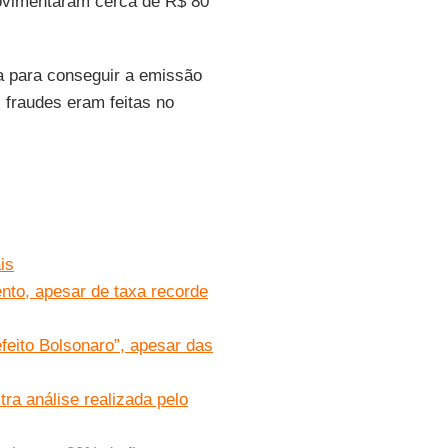
ovimentaram cerca de R$ 80
a para conseguir a emissão
s fraudes eram feitas no
is
to, apesar de taxa recorde
eito Bolsonaro”, apesar das
a análise realizada pelo