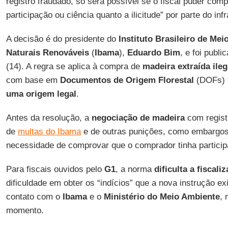
registro fraudado, só será possível se o fiscal puder comp
participação ou ciência quanto a ilicitude” por parte do infr
A decisão é do presidente do
Instituto Brasileiro de Me
Naturais Renováveis
(
Ibama
),
Eduardo Bim
, e foi publi
(14). A regra se aplica à compra de
madeira extraída ile
com base em
Documentos de Origem Florestal
(DOFs) 
uma origem legal
.
Antes da resolução, a
negociação de madeira
com regist
de
multas do Ibama
e de outras punições, como embargos
necessidade de comprovar que o comprador tinha particip
Para fiscais ouvidos pelo
G1
, a norma
dificulta a fiscali
dificuldade em obter os “indícios” que a nova instrução e
contato com o
Ibama
e o
Ministério do Meio Ambiente
, 
momento.