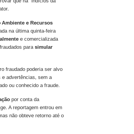
rovar que há “indícios da
ator.
io Ambiente e Recursos
cada na última quinta-feira
galmente
e comercializada
fraudados para
simular
ro fraudado poderia ser alvo
 e advertências, sem a
ado ou conhecido a fraude.
zação
por conta da
xige. A reportagem entrou em
mas não obteve retorno até o