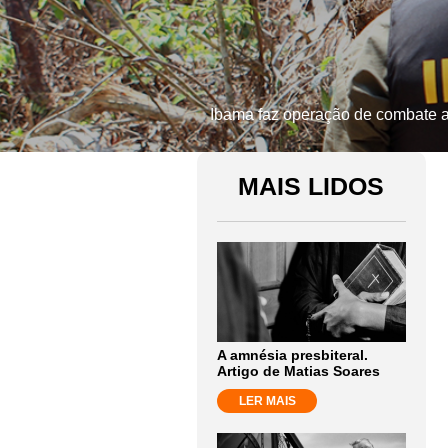
Ibama faz operação de combate a
MAIS LIDOS
A amnésia presbiteral.
Artigo de Matias Soares
LER MAIS