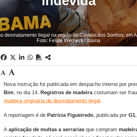
indevida
o desmatamento ilegal na região de Castelo dos Sonhos, em Alt
Foto: Felipe Werneck / Ibama
Nova instrução foi publicada em despacho interno por pres
Bim
, no dia 14.
Registros de madeira
costumam ser frau
madeira originária de desmatamento ilegal
.
A reportagem é de
Patrícia Figueiredo
, publicada por
G1
A
aplicação de multas a serrarias
que compram
madeira