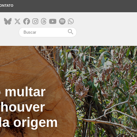
ONTATO
search
 multar
 houver
 da origem