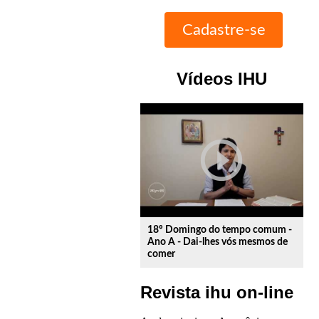
Vídeos IHU
play_circle_outline
18º Domingo do tempo comum -
Ano A - Dai-lhes vós mesmos de
comer
Revista ihu on-line