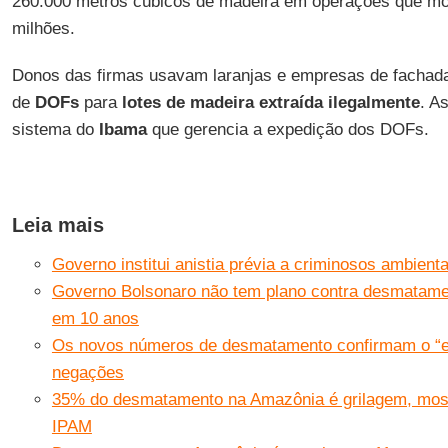
260.000 metros cúbicos de madeira em operações que m
milhões.
Donos das firmas usavam laranjas e empresas de fachad
de
DOFs
para
lotes de madeira extraída ilegalmente
. A
sistema do
Ibama
que gerencia a expedição dos DOFs.
Leia mais
Governo institui anistia prévia a criminosos ambienta
Governo Bolsonaro não tem plano contra desmatamen
em 10 anos
Os novos números de desmatamento confirmam o “ef
negações
35% do desmatamento na Amazônia é grilagem, mostr
IPAM