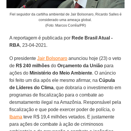
Fiel seguidor da cartilha ambiental de Jair Bolsonaro, Ricardo Salles é
considerado uma ameaça global.
(Foto: Marcos Corrêa/PR)
A reportagem é publicada por
Rede Brasil Atual -
RBA
, 23-04-2021.
O presidente
Jair Bolsonaro
anunciou hoje (23) o veto
de
R$ 240 milhões
do
Orçamento da União
para
ações do
Ministério do Meio Ambiente
. O anúncio
foi feito um dia após ele mesmo afirmar, na
Cúpula
de Líderes do Clima
, que dobraria o investimento em
programas de fiscalização para o combate ao
desmatamento ilegal na Amazônia. Responsável pela
fiscalização e que pode exercer poder de polícia, o
Ibama
teve R$ 19,4 milhões vetados. E justamente
para ações de combate à ação de criminosos