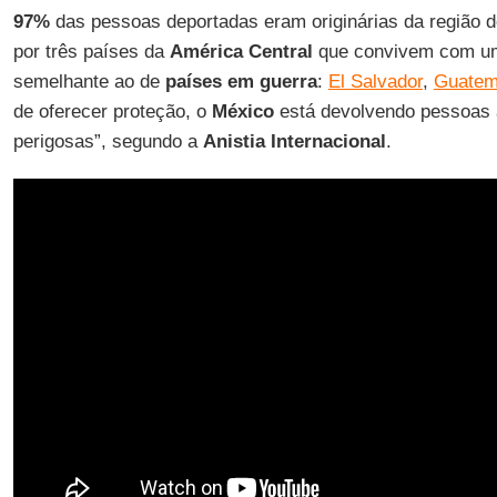
97%
das pessoas deportadas eram originárias da região 
por três países da
América Central
que convivem com um
semelhante ao de
países em guerra
:
El Salvador
,
Guatem
de oferecer proteção, o
México
está devolvendo pessoas 
perigosas”, segundo a
Anistia Internacional
.