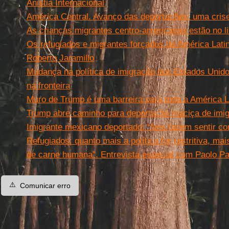
Anistia Internacional
América Central. Avanço das deportações: uma cris
As crianças migrantes centro-americanas estão no l
Os refugiados e migrantes forçados da América Latin
Roberto Jaramillo
Mudança na política de imigração dos Estados Unido
na fronteira
Muro de Trump é uma barreira para toda a América L
Trump abre caminho para deportação maciça de imigr
Imigrante mexicano deportado: “Nos fazem sentir c
Refugiados: quanto mais a política for restritiva, ma
de carne humana”. Entrevista especial com Paolo Pa
⚠️
Comunicar erro