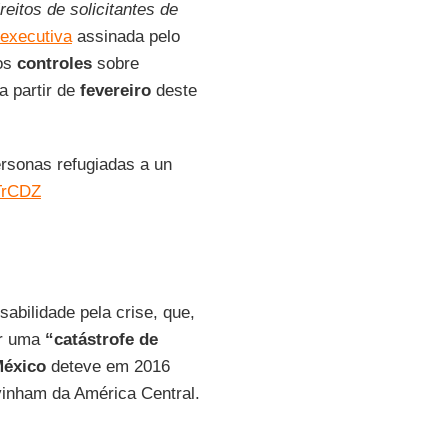
reitos de solicitantes de
executiva
assinada pelo
 os
controles
sobre
a partir de
fevereiro
deste
rsonas refugiadas a un
xTrCDZ
abilidade pela crise, que,
r uma
“catástrofe de
éxico
deteve em 2016
inham da América Central.