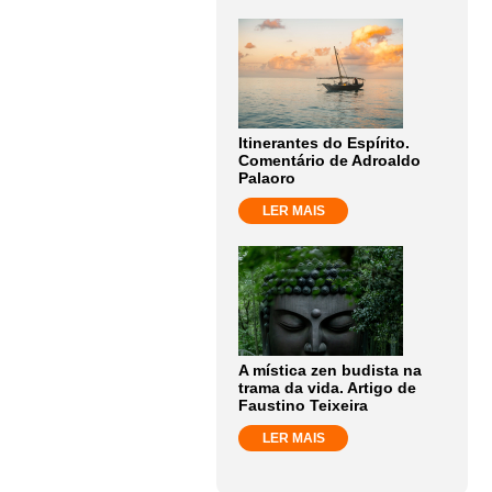
Itinerantes do Espírito.
Comentário de Adroaldo
Palaoro
LER MAIS
A mística zen budista na
trama da vida. Artigo de
Faustino Teixeira
LER MAIS