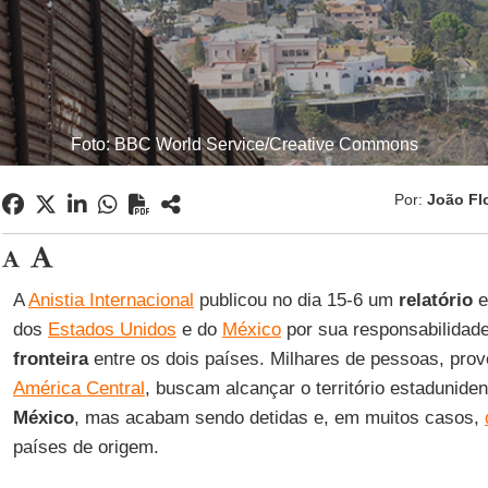
Foto: BBC World Service/Creative Commons
Por:
João Fl
A
Anistia Internacional
publicou no dia 15-6 um
relatório
e
dos
Estados Unidos
e do
México
por sua responsabilidad
fronteira
entre os dois países. Milhares de pessoas, pro
América Central
, buscam alcançar o território estaduniden
México
, mas acabam sendo detidas e, em muitos casos,
países de origem.