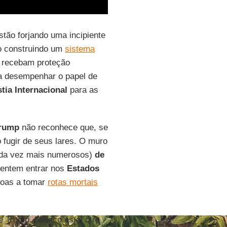
stão forjando uma incipiente
 construindo um
sistema
m recebam proteção
a desempenhar o papel de
tia Internacional
para as
rump
não reconhece que, se
 fugir de seus lares. O muro
da vez mais numerosos)
de
tentem entrar nos
Estados
ssoas a tomar
rotas mortais
de Trump. México es el otro