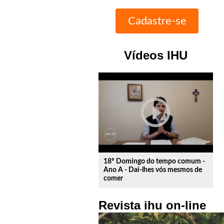
Vídeos IHU
play_circle_outline
18º Domingo do tempo comum -
Ano A - Dai-lhes vós mesmos de
comer
Revista ihu on-line