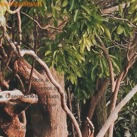
r.com/vAmU33HAnh
e fogem desesperadas da
s de
El Salvador
,
Honduras
 morte provável, os EUA
ça e repensar desde o
osas
.
conferência sobre a
sentantes dos governos de
e
. O secretário de Estado
seu país
depende
do que
ismo” da conferência e o