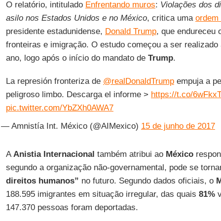
O relatório, intitulado
Enfrentando muros
:
Violações dos di
asilo nos Estados Unidos e no México
, critica uma
ordem 
presidente estadunidense,
Donald Trump
, que endureceu
fronteiras e imigração. O estudo começou a ser realizado 
ano, logo após o início do mandato de
Trump
.
La represión fronteriza de
@realDonaldTrump
empuja a pe
peligroso limbo. Descarga el informe >
https://t.co/6wFk
pic.twitter.com/YbZXh0AWA7
— Amnistía Int. México (@AIMexico)
15 de junho de 2017
A
Anistia Internacional
também atribui ao
México
respons
segundo a organização não-governamental, pode se torna
direitos humanos”
no futuro. Segundo dados oficiais, o
M
188.595 imigrantes em situação irregular, das quais
81%
v
147.370 pessoas foram deportadas.