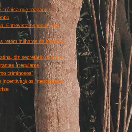
e crônica que reaparece
imbo
a. Entrevista especial com
s retém milhares de haitianos
atina, diz secretário da OEA
antes irregulares
omo criminosos”
is incentivará os “mercadores
rise