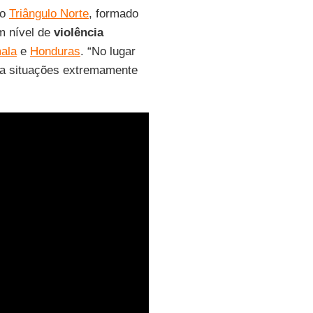
do
Triângulo Norte
, formado
 nível de
violência
ala
e
Honduras
. “No lugar
a situações extremamente