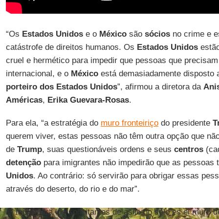
“Os
Estados Unidos
e o
México
são
sócios
no crime e e
catástrofe de direitos humanos. Os
Estados Unidos
estão
cruel e hermético para impedir que pessoas que precisa
internacional, e o
México
está demasiadamente disposto 
porteiro dos Estados Unidos
”, afirmou a diretora da
Anis
Américas
,
Erika Guevara-Rosas
.
Para ela, “a estratégia do
muro fronteiriço
do presidente
T
querem viver, estas pessoas não têm outra opção que não
de
Trump
, suas questionáveis ordens e seus
centros
(ca
detenção
para imigrantes não impedirão que as pessoas 
Unidos
. Ao contrário: só servirão para obrigar essas pe
através do deserto, do rio e do mar”.
El muro para los solicitantes de asilo no sólo es el muro 