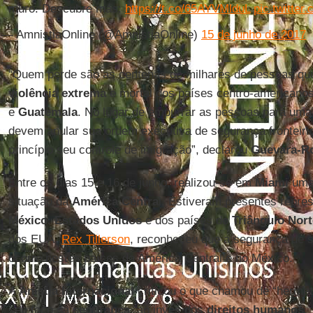
muro. Descubre más:
https://t.co/65AYVMlduL
pic.twitte
— AmnistiaOnline (@AmnistiaOnline)
15 de junho de 2017
“Quem perde são as centenas de milhares de pessoas qu
violência extrema
e mortal dos países centro-americano
e
Guatemala
. No lugar de empurrar as pessoas para uma
devem anular sua ordem executiva de segurança fronteiri
princípio seu controle de imigração”, declarou
Guevara-R
Entre os dias 15 e 16 de junho, realizou-se em
Miami
uma 
situação da
América Centra
l. Estiveram presentes repre
México
,
Estados Unidos
e dos países do
Triângulo Nort
dos EUA,
Rex Tillerson
, reconheceu que a segurança de 
ocorre nestes países da América Central e no México.
A
Anistia Internacional
criticou o que chamou de “hermet
seu foco na
segurança
, ao invés dos
direitos humanos
.