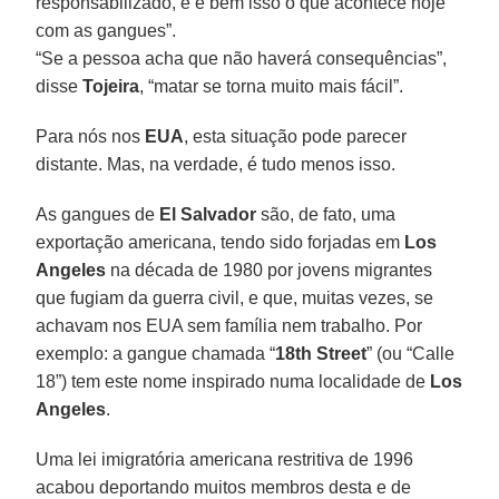
responsabilizado, e é bem isso o que acontece hoje
com as gangues”.
“Se a pessoa acha que não haverá consequências”,
disse
Tojeira
, “matar se torna muito mais fácil”.
Para nós nos
EUA
, esta situação pode parecer
distante. Mas, na verdade, é tudo menos isso.
As gangues de
El Salvador
são, de fato, uma
exportação americana, tendo sido forjadas em
Los
Angeles
na década de 1980 por jovens migrantes
que fugiam da guerra civil, e que, muitas vezes, se
achavam nos EUA sem família nem trabalho. Por
exemplo: a gangue chamada “
18th Street
” (ou “Calle
18”) tem este nome inspirado numa localidade de
Los
Angeles
.
Uma lei imigratória americana restritiva de 1996
acabou deportando muitos membros desta e de