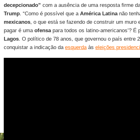
decepcionado”
com a ausência de uma resposta firme da
Trump
. “Como é possível que a
América Latina
não tenha
mexicanos
, o que está se fazendo de construir um muro 
pagar é uma
ofensa
para todos os latino-americanos’? É p
Lagos
. O político de 78 anos, que governou o país entre 
conquistar a indicação da
esquerda
às
eleições presidenc