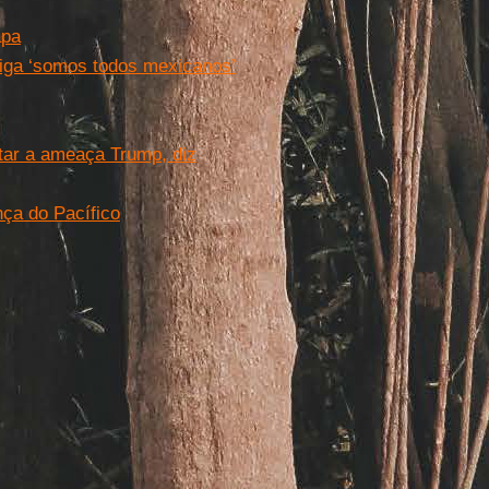
apa
diga ‘somos todos mexicanos’
tar a ameaça Trump, diz
ça do Pacífico