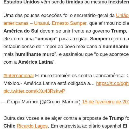
Estados Unidos
vêm sendo
tímidas
ou mesmo
inexisten
Uma das poucas exceções foi o secretário-geral da
União
americanas – Unasul
,
Ernesto Samper
, que afirmou no di
América do Sul
devem se unir frente ao governo
Trump
,
ele como uma
“ameaça”
para a região.
Samper
rejeitou a
estadunidense de “impor ao povo mexicano a
humilhante
mais
humilhante muro
”, e assinalou que “o que acontec
com a
América Latina
”.
#Internacional
El muro también es contra Latinoamérica: 
México.- América Latina está obligada a…
https://t.co/d
pic.twitter.com/kXu43RskwP
— Grupo Marmor (@Grupo_Marmor)
15 de fevereiro de 20
Outra das vozes a se alçar contra a proposta de
Trump
fo
Chile
Ricardo Lagos
. Em entrevista ao diário espanhol
El