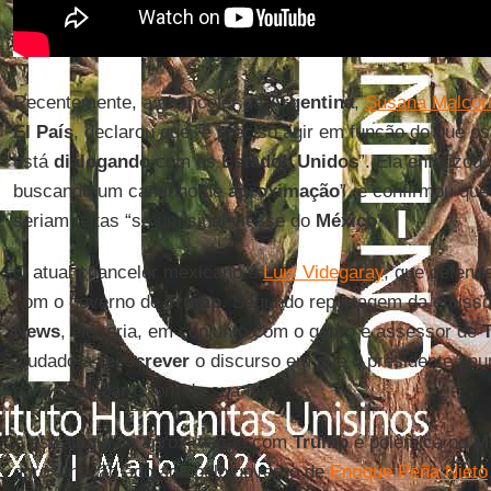
Recentemente, a chanceler da
Argentina
,
Susana Malcor
El País
, declarou que “é preciso agir em função do que o
está
dialogando
com os
Estados Unidos
”. Ela enfatizou
buscando um caminho de
aproximação
”, e confirmou qu
seriam feitas “se um sinal viesse do
México
”.
O atual chanceler mexicano é
Luis Videgaray
, que defend
com o governo de
Trump
. Segundo reportagem da emiss
News
, ele teria, em conjunto com o genro e assessor de
ajudado a
reescrever
o discurso em que o presidente anu
para
suavizar
o tom de sua fala.
A estratégia de aproximação com
Trump
é polêmica no
M
aproximação adotada pelo governo de
Enrique Peña Nieto