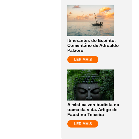
Itinerantes do Espírito.
Comentário de Adroaldo
Palaoro
LER MAIS
A mística zen budista na
trama da vida. Artigo de
Faustino Teixeira
LER MAIS