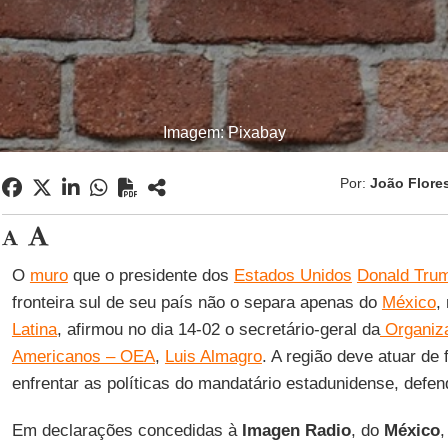
Imagem: Pixabay
Por:
João Flore
O
muro
que o presidente dos
Estados Unidos
Donald Tru
fronteira sul de seu país não o separa apenas do
México
,
Latina
, afirmou no dia 14-02 o secretário-geral da
Organiz
Americanos – OEA
,
Luis Almagro
. A região deve atuar de
enfrentar as políticas do mandatário estadunidense, defe
Em declarações concedidas à
Imagen Radio
, do
México
,