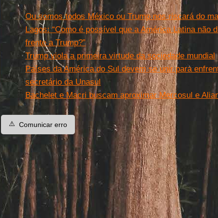
Ou somos todos México ou Trump nos riscará do m
Lagos: “Como é possível que a América Latina não 
frente a Trump?”
Trump viola a primeira virtude da sociedade mundial
Países da América do Sul devem se unir para enfren
secretário da Unasul
Bachelet e Macri buscam aproximar Mercosul e Alian
⚠️
Comunicar erro