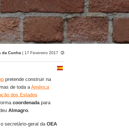
s da Cunha
| 17 Fevereiro 2017
mp
pretende construir na
 mas de toda a
América
ação dos Estados
 forma
coordenada
para
ndeu
Almagro
.
 o secretário-geral da
OEA