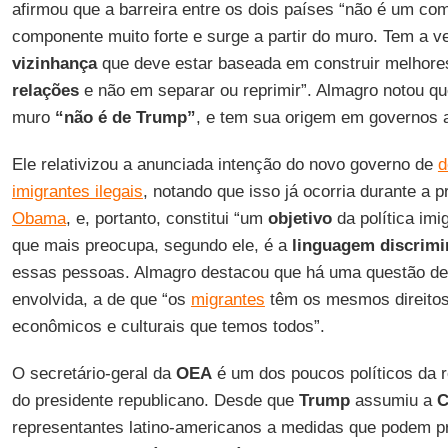
afirmou que a barreira entre os dois países “não é um c
componente muito forte e surge a partir do muro. Tem a 
vizinhança
que deve estar baseada em construir melhore
relações
e não em separar ou reprimir”. Almagro notou qu
muro
“não é de Trump”
, e tem sua origem em governos a
Ele relativizou a anunciada intenção do novo governo de
d
imigrantes ilegais
, notando que isso já ocorria durante a 
Obama
, e, portanto, constitui “um
objetivo
da política imi
que mais preocupa, segundo ele, é a
linguagem discrimi
essas pessoas. Almagro destacou que há uma questão d
envolvida, a de que “os
migrantes
têm os mesmos direitos 
econômicos e culturais que temos todos”.
O secretário-geral da
OEA
é um dos poucos políticos da r
do presidente republicano. Desde que
Trump
assumiu a
C
representantes latino-americanos a medidas que podem pr