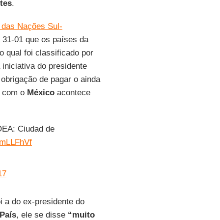
tes
.
 das Nações Sul-
a 31-01 que os países da
 o qual foi classificado por
 iniciativa do presidente
obrigação de pagar o ainda
e com o
México
acontece
OEA: Ciudad de
ghmLLFhVf
17
i a do ex-presidente do
 País
, ele se disse
“muito