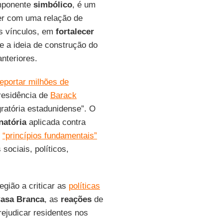
omponente
simbólico
, é um
ver com uma relação de
s vínculos, em
fortalecer
e a ideia de construção do
nteriores.
eportar milhões de
presidência de
Barack
gratória estadunidense”. O
natória
aplicada contra
e
“princípios fundamentais”
sociais, políticos,
egião a criticar as
políticas
asa Branca
, as
reações
de
ejudicar residentes nos