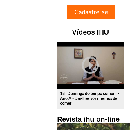
Vídeos IHU
play_circle_outline
18º Domingo do tempo comum -
Ano A - Dai-lhes vós mesmos de
comer
Revista ihu on-line