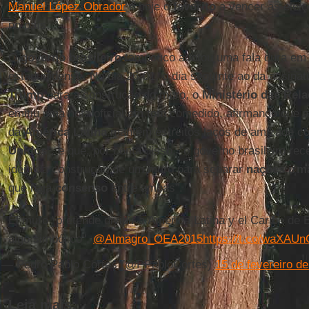
Manuel López Obrador
é hoje o
favorito
a vencer as eleiç
no país.
O
governo brasileiro
tampouco adotou uma fala dura em 
estadunidense. No dia 26-01, o dia seguinte ao da assina
Trump
para a construção do muro, o
Ministério das Rela
emitiu uma nota oficial em tom comedido, afirmando que a
da
América Latina
mantêm estreitos laços de amizade c
Unidos
”, e que, por conta disso, “o governo brasileiro r
ideia da construção de um muro para separar
nações irm
que haja
consenso
entre ambas”.
El muro "pretende dividir a América Latina y el Caribe de
algo simbólico",
@Almagro_OEA2015
https://t.co/waXAUn
— Pedro Pablo Cortés (@PPabloCortes)
15 de fevereiro d
Leia mais: