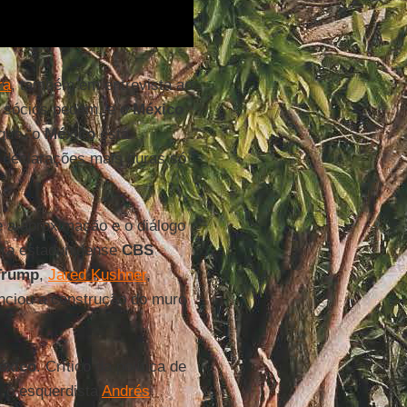
ra
, também em entrevista ao
s sócios pedem, e o
México
 que “o
México
está
e declarações mais duras só
e a aproximação e o diálogo
ora estadunidense
CBS
Trump
,
Jared Kushner
,
nciou a construção do muro
éxico
. Crítico da política de
, o esquerdista
Andrés