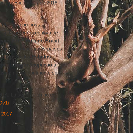
ões presidenciais de 2018
relação à proposta
tura da ordem executiva de
ções Exteriores do Brasil
 “grande maioria dos países
om o povo dos
Estados
ecebeu com
preocupação
a
ãs
do nosso continente sem
 EUA. La separación no es
Ov1i
e 2017