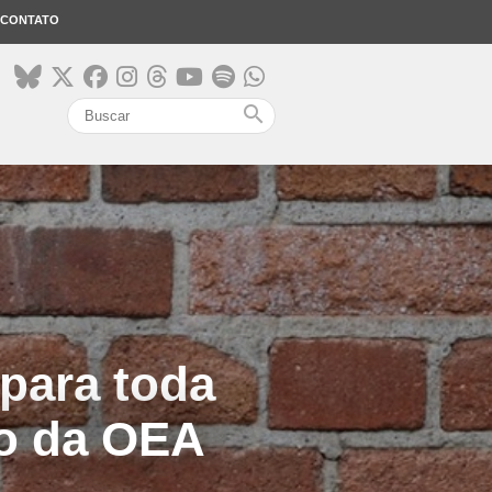
CONTATO
search
para toda
io da OEA