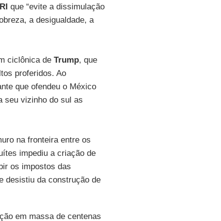
RI
que “evite a dissimulação
breza, a desigualdade, a
m ciclônica de
Trump
, que
tos proferidos. Ao
nante que ofendeu o México
 seu vizinho do sul as
uro na fronteira entre os
ítes impediu a criação de
ir os impostos das
 e desistiu da construção de
ação em massa de centenas