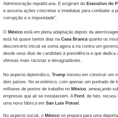
Administração republicana. E exigiram do
Executivo do P
e assuma ações concretas e imediatas para combater a po
corrupção e a impunidade”.
O
México
está em plena adaptação depois da aterrissage
está há quase tantos dias na
Casa Branca
quanto os insul
desconcerto inicial se soma agora a ira contra um gover
desde seus dias de candidato à presidência e que dedica a
ofensas mais racistas e desagradáveis.
No aspecto diplomático,
Trump
insistiu em construir um m
dois países. No econômico, com apenas um punhado de tu
milhares de postos de trabalho no
México
, ameaçando sub
empresas que ali se instalassem. A
Ford
, de fato, recuou
uma nova fábrica em
San Luis Potosí
.
No aspecto social, o
México
se prepara para uma deport