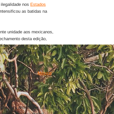
ilegalidade nos
Estados
ntensificou as batidas na
ente unidade aos mexicanos,
fechamento desta edição,
 líder nas pesquisas para as
tenas de pessoas sem
ede respeito para o
México
.
 desculpa para encarar
u governo e unidos.”
ão para distribuir a suas