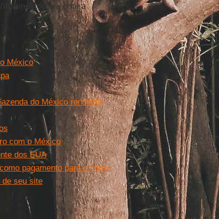
Vibramexico
era crítica
 o México
apa
 Fazenda do México renuncia
dos
uro com o México
ente dos EUA
 como pagamento para o muro
de seu site