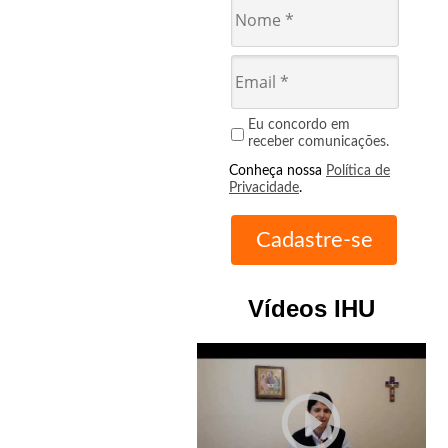
Eu concordo em
receber comunicações.
Conheça nossa
Política de
Privacidade
.
Vídeos IHU
play_circle_outline