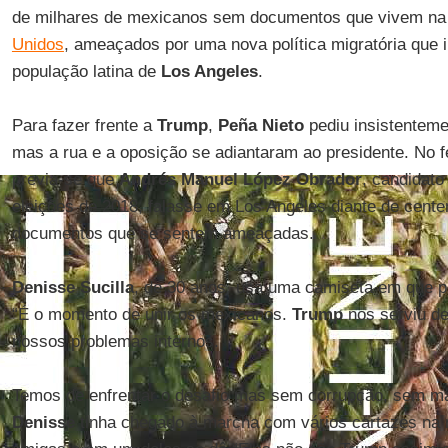
de milhares de mexicanos sem documentos que vivem na 
Unidos
, ameaçados por uma nova política migratória que i
população latina de
Los Angeles
.
Para fazer frente a
Trump
,
Peña Nieto
pediu insistentem
mas a rua e a oposição se adiantaram ao presidente. No 
previa-se que
Andrés Manuel López Obrador
, candidato
eleições de 2018, falasse em Los Angeles diante de cen
documentos que se sentem ameaçadas.
Denisse Sucilla
, de 30 anos, usa uma camiseta em que p
“É o momento de unir os mexicanos.
Trump
nos serviu de
nossos problemas internos.
Temos de enfrentar o desafio mas sem corrupção, sem ma
Denisse
tinha chegado à marcha com vários cartazes na m