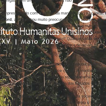
amigas e em um deles se dê “Eles não são Trump assi
Impressionado com os gritos da manifestação da capital,
Ford
, acompanhou muito preocupado o que aconteceu co
entanto, de tudo que se ouviu até agora o que mais o in
Trump
pretende construir entre
México
e
Estados Unidos
morrer tentando cruzar esse muro? Quantas vidas essa idi
pergunta. “Os demais países da América deveriam se unir
acrescenta.
Não foi a única medida protecionista. O republicano imp
unilateral ao atual tratado de livre comércio mantido entre
Unidos
desde 1994, e na bancada republicana há vozes 
2% sobre as remessas que chegam dos Estados Unidos p
A marcha dividiu também alguns setores da sociedade m
Wallace
, presidenta de uma associação contra o sequestr