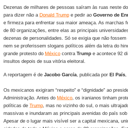
Dezenas de milhares de pessoas saíram às ruas neste do
para dizer não a
Donald Trump
e pedir ao
Governo de Enr
e firmeza para enfrentar sua maior ameaça. As marchas 
de 80 organizações, entre elas as principais universidade
dezenas de personalidades. Só se exigia que não fossem e
nem se proferissem slogans políticos além da letra do hin
grande protesto do
México
contra
Trump
e acontece 92 di
insultos depois de sua vitória eleitoral.
A reportagem é de
Jacobo García
, publicada por
El País
,
Os mexicanos exigiram “respeito” e “dignidade” ao presid
Administração. Antes do
México
, os iranianos tinham prot
políticas de
Trump
, mas no vizinho do sul, o mais ultrajad
massivas e inundaram as principais avenidas do país so
Apesar de o lugar mais visível ser a capital mexicana, u