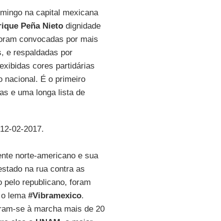
mingo na capital mexicana
ique Peña Nieto
dignidade
foram convocadas por mais
s, e respaldadas por
xibidas cores partidárias
o nacional. É o primeiro
as e uma longa lista de
 12-02-2017.
ente norte-americano e sua
estado na rua contra as
o pelo republicano, foram
b o lema
#Vibramexico
.
niram-se à marcha mais de 20