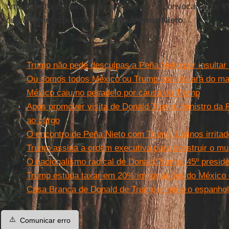
uma marcha paralela por entender que a convocada por
#
demais com o presidente
Enrique Peña Nieto
.
Leia mais
Trump não pede desculpas a Peña Nieto por insultar
Ou somos todos México ou Trump nos riscará do m
México caiu no pesadelo por causa de Trump
Após promover visita de Donald Trump, ministro da
ao cargo
O encontro de Peña Nieto com Trump. Latinos irrita
Trump assina a ordem executiva para construir o m
O nacionalismo radical de Donald Trump, 45º presid
Trump estuda taxar em 20% importações do México
Casa Branca de Donald de Trump elimina o espanhol 
⚠️
Comunicar erro