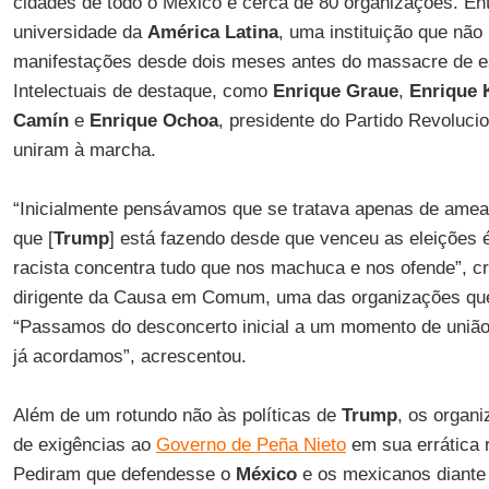
cidades de todo o México e cerca de 80 organizações. En
universidade da
América Latina
, uma instituição que não
manifestações desde dois meses antes do massacre de e
Intelectuais de destaque, como
Enrique Graue
,
Enrique 
Camín
e
Enrique Ochoa
, presidente do Partido Revolucio
uniram à marcha.
“Inicialmente pensávamos que se tratava apenas de ame
que [
Trump
] está fazendo desde que venceu as eleições é
racista concentra tudo que nos machuca e nos ofende”, cr
dirigente da Causa em Comum, uma das organizações que
“Passamos do desconcerto inicial a um momento de união
já acordamos”, acrescentou.
Além de um rotundo não às políticas de
Trump
, os organi
de exigências ao
Governo de Peña Nieto
em sua errática
Pediram que defendesse o
México
e os mexicanos diante