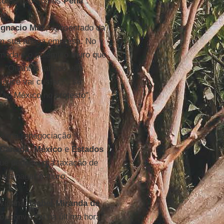
m como não somos
Peña
”.
Ignacio Maz
, aposentado da
m sua antiga empresa. No
comoda é o polêmico muro que
. “Quantos latinos vão
otice vai custar?”, se
 ao México no protesto”,
ôs uma renegociação
Canadá
,
México
e
Estados
que pedem uma taxação de
ara pagar o muro.
exicana.
Isabel Miranda de
o, convocou na última hora