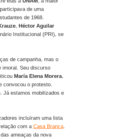
tre elas a
UNAM
, a maior
 participava de uma
studantes de 1968.
Krauze
,
Héctor Aguilar
nário Institucional (PRI), se
aças de campanha, mas o
 imoral. Seu discurso
iticou
María Elena Morera
,
 convocou o protesto.
. Já estamos mobilizados e
zadores incluíram uma lista
 relação com a
Casa Branca
.
 das ameaças da nova