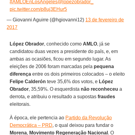
#AMLOEnLosAngeles
@lopezobrador_
pic.twitter.com/p8uj3EHur5
— Giovanni Aguirre (@hgiovanni12)
13 de fevereiro de
2017
López Obrador
, conhecido como
AMLO
, já se
candidatou duas vezes a presidente do país, e, em
ambas as ocasiões, ficou em segundo lugar. As
eleições de 2006 foram marcadas pela
pequena
diferença
entre os dois primeiros colocados – o eleito
Felipe Calderón
teve 35,6% dos votos, e
López
Obrador
, 35,59%. O esquerdista
não reconheceu
a
derrota, e atribuiu o resultado a supostas
fraudes
eleitorais.
À época, ele pertencia ao
Partido da Revolução
Democrática – PRD
, o qual deixou para fundar o
Morena
,
Movimento Regeneração Nacional
. O