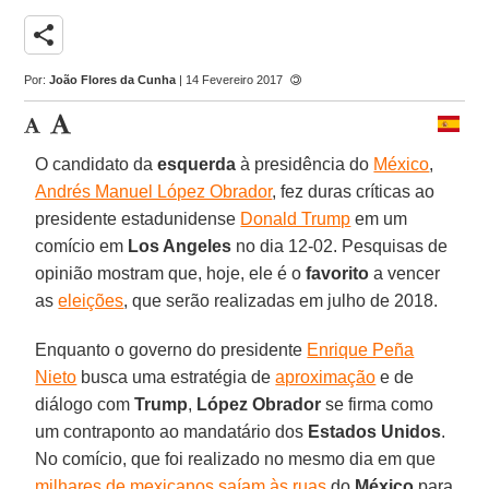
share
Por:
João Flores da Cunha
| 14 Fevereiro 2017
O candidato da
esquerda
à presidência do
México
,
Andrés Manuel López Obrador
, fez duras críticas ao
presidente estadunidense
Donald Trump
em um
comício em
Los Angeles
no dia 12-02. Pesquisas de
opinião mostram que, hoje, ele é o
favorito
a vencer
as
eleições
, que serão realizadas em julho de 2018.
Enquanto o governo do presidente
Enrique Peña
Nieto
busca uma estratégia de
aproximação
e de
diálogo com
Trump
,
López Obrador
se firma como
um contraponto ao mandatário dos
Estados Unidos
.
No comício, que foi realizado no mesmo dia em que
milhares de mexicanos saíam às ruas
do
México
para