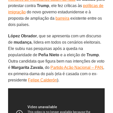
protestar contra
Trump
, ele fez críticas às
políticas de
imigração
do novo governo estadunidense e à
proposta de ampliação da
barreira
existente entre os
dois países.
López Obrador
, que se apresenta com um discurso
de
mudança
, lidera em todos os cenários eleitorais.
Ele subiu nas pesquisas após a queda na
popularidade de
Peña Nieto
e a eleição de
Trump
.
Outra candidata que figura bem nas intenções de voto
é
Margarita Zavala
, do
Partido Ação Nacional – PAN
,
ex-primeira-dama do país (ela é casada com o ex-
presidente
Felipe Calderón
).