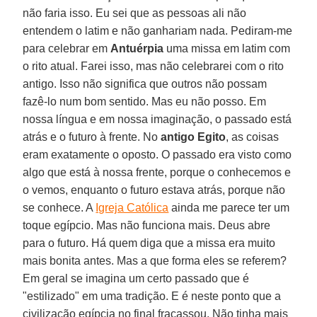
não faria isso. Eu sei que as pessoas ali não
entendem o latim e não ganhariam nada. Pediram-me
para celebrar em
Antuérpia
uma missa em latim com
o rito atual. Farei isso, mas não celebrarei com o rito
antigo. Isso não significa que outros não possam
fazê-lo num bom sentido. Mas eu não posso. Em
nossa língua e em nossa imaginação, o passado está
atrás e o futuro à frente. No
antigo Egito
, as coisas
eram exatamente o oposto. O passado era visto como
algo que está à nossa frente, porque o conhecemos e
o vemos, enquanto o futuro estava atrás, porque não
se conhece. A
Igreja Católica
ainda me parece ter um
toque egípcio. Mas não funciona mais. Deus abre
para o futuro. Há quem diga que a missa era muito
mais bonita antes. Mas a que forma eles se referem?
Em geral se imagina um certo passado que é
"estilizado" em uma tradição. E é neste ponto que a
civilização egípcia no final fracassou. Não tinha mais