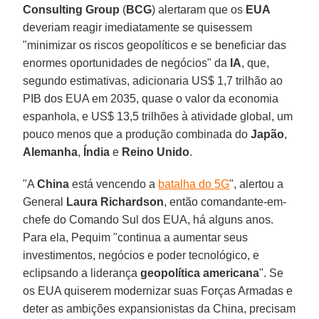
Consulting Group
(
BCG
) alertaram que os
EUA
deveriam reagir imediatamente se quisessem
"minimizar os riscos geopolíticos e se beneficiar das
enormes oportunidades de negócios" da
IA
, que,
segundo estimativas, adicionaria US$ 1,7 trilhão ao
PIB dos EUA em 2035, quase o valor da economia
espanhola, e US$ 13,5 trilhões à atividade global, um
pouco menos que a produção combinada do
Japão
,
Alemanha
,
Índia
e
Reino
Unido
.
"A
China
está vencendo a
batalha do 5G
", alertou a
General
Laura Richardson
, então comandante-em-
chefe do Comando Sul dos EUA, há alguns anos.
Para ela, Pequim "continua a aumentar seus
investimentos, negócios e poder tecnológico, e
eclipsando a liderança
geopolítica americana
". Se
os EUA quiserem modernizar suas Forças Armadas e
deter as ambições expansionistas da China, precisam