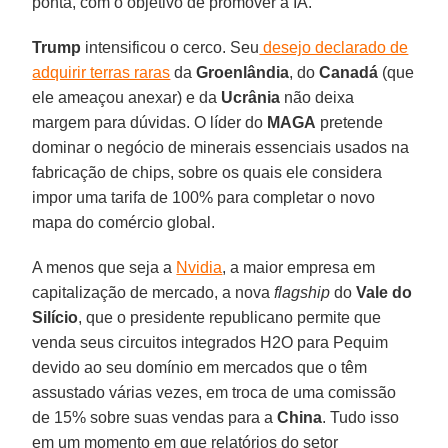
ponta, com o objetivo de promover a IA.
Trump
intensificou o cerco. Seu
desejo declarado de
adquirir terras raras
da
Groenlândia
, do
Canadá
(que
ele ameaçou anexar) e da
Ucrânia
não deixa
margem para dúvidas. O líder do
MAGA
pretende
dominar o negócio de minerais essenciais usados na
fabricação de chips, sobre os quais ele considera
impor uma tarifa de 100% para completar o novo
mapa do comércio global.
A menos que seja a
Nvidia
, a maior empresa em
capitalização de mercado, a nova
flagship
do
Vale do
Silício
, que o presidente republicano permite que
venda seus circuitos integrados H2O para Pequim
devido ao seu domínio em mercados que o têm
assustado várias vezes, em troca de uma comissão
de 15% sobre suas vendas para a
China
. Tudo isso
em um momento em que relatórios do setor