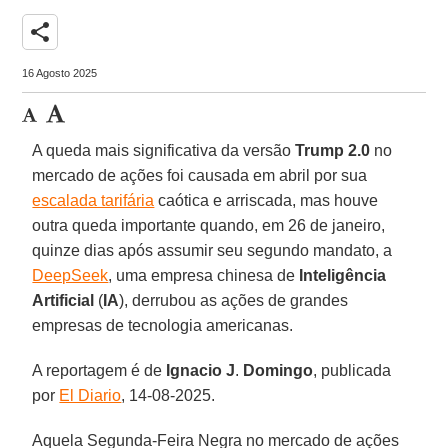
share
16 Agosto 2025
A queda mais significativa da versão
Trump 2.0
no
mercado de ações foi causada em abril por sua
escalada tarifária
caótica e arriscada, mas houve
outra queda importante quando, em 26 de janeiro,
quinze dias após assumir seu segundo mandato, a
DeepSeek
, uma empresa chinesa de
Inteligência
Artificial
(
IA
), derrubou as ações de grandes
empresas de tecnologia americanas.
A reportagem é de
Ignacio
J
.
Domingo
, publicada
por
El Diario
, 14-08-2025.
Aquela Segunda-Feira Negra no mercado de ações