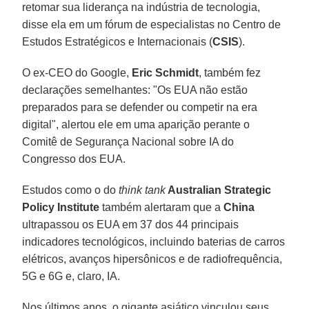
retomar sua liderança na indústria de tecnologia,
disse ela em um fórum de especialistas no Centro de
Estudos Estratégicos e Internacionais (
CSIS
).
O ex-CEO do Google,
Eric Schmidt
, também fez
declarações semelhantes: "Os EUA não estão
preparados para se defender ou competir na era
digital", alertou ele em uma aparição perante o
Comitê de Segurança Nacional sobre IA do
Congresso dos EUA.
Estudos como o do
think tank
Australian Strategic
Policy Institute
também alertaram que a
China
ultrapassou os EUA em 37 dos 44 principais
indicadores tecnológicos, incluindo baterias de carros
elétricos, avanços hipersônicos e de radiofrequência,
5G e 6G e, claro, IA.
Nos últimos anos, o gigante asiático vinculou seus