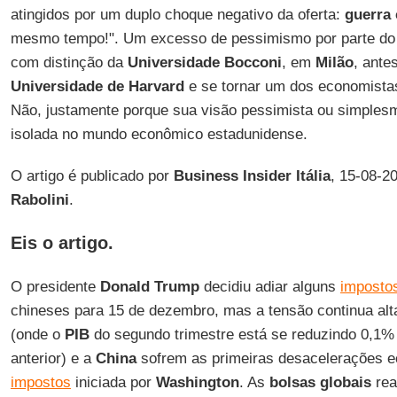
atingidos por um duplo choque negativo da oferta:
guerra 
mesmo tempo!". Um excesso de pessimismo por parte do
com distinção da
Universidade Bocconi
, em
Milão
, ante
Universidade de Harvard
e se tornar um dos economista
Não, justamente porque sua visão pessimista ou simplesm
isolada no mundo econômico estadunidense.
O artigo é publicado por
Business Insider Itália
, 15-08-2
Rabolini
.
Eis o artigo.
O presidente
Donald Trump
decidiu adiar alguns
imposto
chineses para 15 de dezembro, mas a tensão continua al
(onde o
PIB
do segundo trimestre está se reduzindo 0,1% 
anterior) e a
China
sofrem as primeiras desacelerações 
impostos
iniciada por
Washington
. As
bolsas globais
re