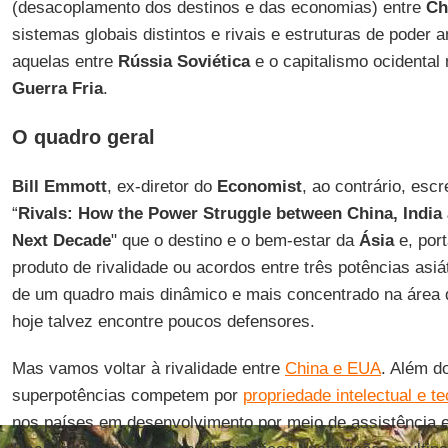
(desacoplamento dos destinos e das economias) entre
Ch
sistemas globais distintos e rivais e estruturas de poder 
aquelas entre
Rússia Soviética
e o capitalismo ocidental
Guerra Fria
.
O quadro geral
Bill Emmott
, ex-diretor do
Economist
, ao contrário, esc
“
Rivals: How the Power Struggle between China, India
Next Decade
" que o destino e o bem-estar da
Ásia
e, por
produto de rivalidade ou acordos entre três potências asiá
de um quadro mais dinâmico e mais concentrado na área
hoje talvez encontre poucos defensores.
Mas vamos voltar à rivalidade entre
China e EUA
. Além d
superpotências competem por
propriedade intelectual e t
nos países em desenvolvimento por meio de assistência 