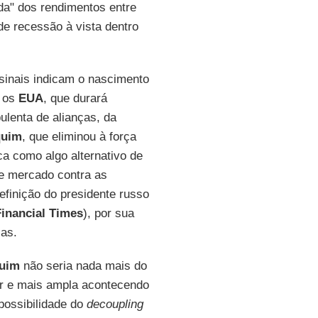
da" dos rendimentos entre
de recessão à vista dentro
 sinais indicam o nascimento
 os
EUA
, que durará
lenta de alianças, da
quim
, que eliminou à força
a como algo alternativo de
de mercado contra as
efinição do presidente russo
Financial Times
), por sua
las.
uim
não seria nada mais do
r e mais ampla acontecendo
 possibilidade do
decoupling