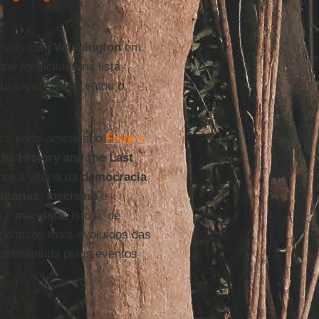
érsias com
Washington
em
 que foi incluída na lista
rança", acrescentou o
ico norte-americano
Francis
the History and the Last
re a vitória da
democracia
itárias
,
fascismo
e
o
e
marxista
, isto é, de
políticos mais evoluídos das
desmentida pelos eventos