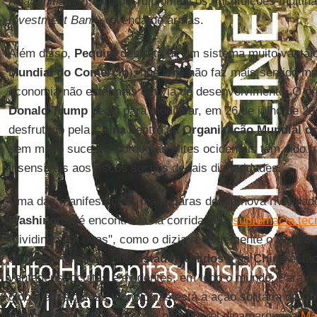
Road Initiative
), acordos diplomáticos, instituições multina
Investment Bank
) e venda de armas.
Além disso,
Pequim
desfruta de um sistema muito vanta
Mundial do Comércio
), que hoje não faz mais sentido m
economia não está mais em via de desenvolvimento. O pr
Donald Trump
pediu para modificar, em 26 de julho de 20
desfrutado pela
China
dentro da
Organização Mundial d
sem muito sucesso porque as elites ocidentais têm sido 
insensíveis aos riscos sociais de tais disparidades.
Uma das manifestações mais claras dessa nova rivalidad
Washington
é encontrada na corrida pela
supremacia tec
"dividindo em duas", como o dizia recentemente o
Wall St
empresas gigantes dos
Estados Unidos
e da
China
estão
vantagens, ocultas e evidentes, em todo o mundo. Para pa
global em algumas tecnologias está a ação solitária do
Co
Concorrência
, liderado hoje pela liberal dinamarquesa
Ma