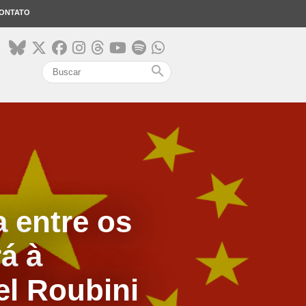
ONTATO
search
 entre os
á à
el Roubini