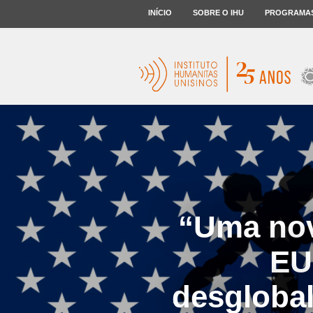
INÍCIO
SOBRE O IHU
PROGRAMA
“Uma nov
EU
desglobal