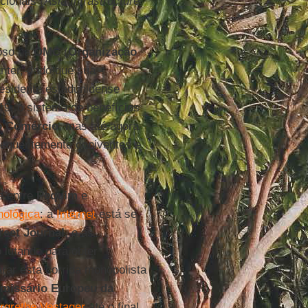
cionais (
Asia Infrastructure
joso na
OMC
(
Organização
anter, dado que sua
esidente estadunidense
19, o sistema de benefícios
o Comércio
, mas até agora
frequentemente coniventes e
e entre
Pequim
e
nológica
: a
Internet
está se
reet Journal
, e as
 lutando para obter
rar esta corrida monopolista
missário Europeu da
rgrethe Vestager
até o final