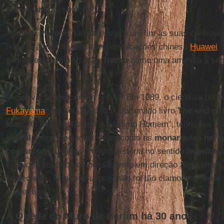
encontrar uma solução".
"Mesmo
Pequim
não parece pôr um fim às suas controv
relação à gigante das telecomunicações chinesa
Huawei
,
negra pela administração
Trump
como uma ameaça à segu
Times
.
O que vai acontecer em breve? Em 1989, o cientista polít
Fukayama
, em seu famoso e afortunado livro
The end of 
Man
, "O Fim da História e o Último Homem", teorizava sob
liberal
sobre ideologias rivais como as
monarquias hered
comunismo
usando o termo história no sentido
hegelian
evolução histórica do pensamento em direção a sistemas 
sociedades. Nunca uma previsão foi tão clamorosamente 
posteriores.
A Queda do Muro de Berlim há 30 anos