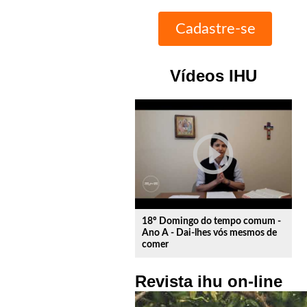
Vídeos IHU
play_circle_outline
18º Domingo do tempo comum -
Ano A - Dai-lhes vós mesmos de
comer
Revista ihu on-line