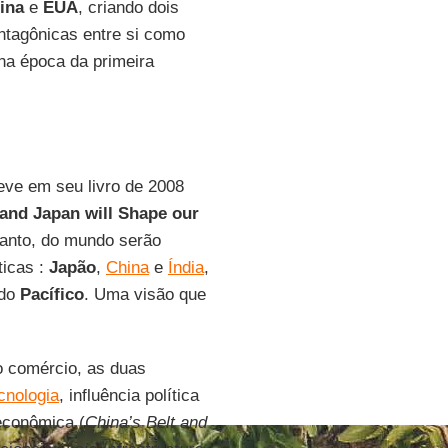
ina
e
EUA
, criando dois
antagônicas entre si como
 na época da primeira
reve em seu livro de 2008
 and Japan will Shape our
tanto, do mundo serão
ticas :
Japão
,
China
e
Índia
,
 do
Pacífico
. Uma visão que
o comércio, as duas
ecnologia
, influência política
econômica (
China’s Belt and