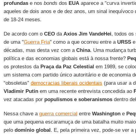
profundas
e nos
bonds
dos
EUA
aparece a "curva inverti
aqueles de dois anos e de dez anos, um sinal inequívoco 
de 18-24 meses.
De acordo com o
CEO
da
Axios
Jim VandeHei
, todos os
de uma "
Guerra Fria
" como a que ocorreu entre a
URSS
e
décadas, mas desta vez com a
China
. Uma mudança turbu
política e das economias globais está à nossa frente?
Pe
os protestos da
Praça da Paz Celestial
em 1989, se coloc
um sistema com partido único autoritário e de economia 
“obsoletas”
democracias liberais ocidentais
(para usar a d
Vladimir Putin
em uma recente entrevista concedida ao
vez atacadas por
populismos e soberanismos
dentro de
Nessa chave a
guerra comercial
entre
Washington
e
Peq
que uma pequena escaramuça de uma batalha muito maio
pelo
domínio global
. E, pela primeira vez, pode-se ver a