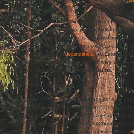
de outubro.
Bill Bishop
, um norte-americano que viveu em
Pequim
de
blog "
Sinocism
", disse ao
Axios
que o presidente
Xi Jinp
que a
China
é muito dependente dos
Estados Unidos
em 
agricultura. Por isso, aceleraram seus esforços para se t
diversificando também sua
dependência
dos
Estados Uni
ser enquadrado o interesse chinês pela
África
e seus imen
relações com alguns países da
América Latina
.
A China acusa os EUA
Agora, a
China
está acusando
Washington
por suas tens
o
New York Times
informa de
Pequim
que a "hostilidade
parte de autoridades chinesas e organizações de imprensa e
junto com dois dos grandes problemas da
China
: uma ec
complicada pelas tensões comerciais e turbulências em
H