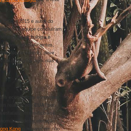
 2005 a 2015 e autor do
ing
e sua equipe concluíram
termos de tecnologia e
ornarem autossuficientes,
dos
. Neste sentido, deve
sos territórios agrícolas e
ões econômicas e internas:
 em relação aos
EUA
" por
statais "intensificou-se ...
onomia em desaceleração
ong Kong
que parecem não