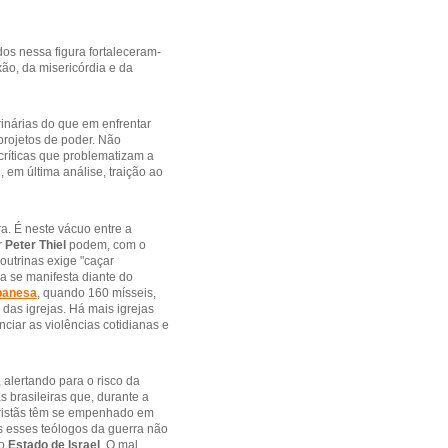
dos nessa figura fortaleceram-
ão, da misericórdia e da
inárias do que em enfrentar
 projetos de poder. Não
críticas que problematizam a
, em última análise, traição ao
a. É neste vácuo entre a
r
Peter Thiel
podem, com o
outrinas exige "caçar
a se manifesta diante do
ibanesa
, quando 160 mísseis,
das igrejas. Há mais igrejas
iar as violências cotidianas e
alertando para o risco da
s brasileiras que, durante a
 cristãs têm se empenhado em
s esses teólogos da guerra não
do
Estado de Israel
. O mal