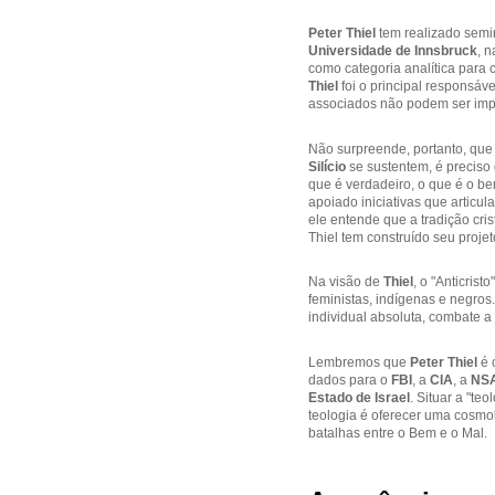
Peter Thiel
tem realizado semin
Universidade de Innsbruck
, 
como categoria analítica para c
Thiel
foi o principal responsáve
associados não podem ser impe
Não surpreende, portanto, qu
Silício
se sustentem, é preciso
que é verdadeiro, o que é o be
apoiado iniciativas que articul
ele entende que a tradição cri
Thiel tem construído seu projeto 
Na visão de
Thiel
, o "Anticris
feministas, indígenas e negros
individual absoluta, combate a 
Lembremos que
Peter Thiel
é 
dados para o
FBI
, a
CIA
, a
NS
Estado de Israel
. Situar a "te
teologia é oferecer uma cosmol
batalhas entre o Bem e o Mal.