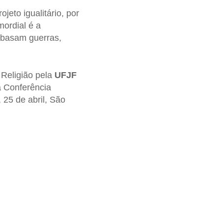
jeto igualitário, por
mordial é a
embasam guerras,
 Religião pela
UFJF
a Conferência
 25 de abril, São