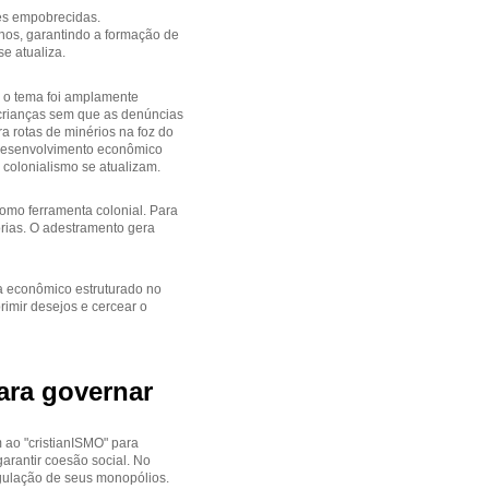
res empobrecidas.
onos, garantindo a formação de
se atualiza.
 o tema foi amplamente
 crianças sem que as denúncias
ra rotas de minérios na foz do
e desenvolvimento econômico
 colonialismo se atualizam.
como ferramenta colonial. Para
as. O adestramento gera
a econômico estruturado no
rimir desejos e cercear o
ra governar
m ao "cristianISMO" para
garantir coesão social. No
egulação de seus monopólios.