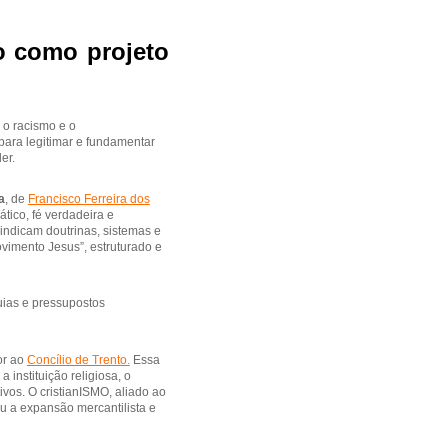
mo como projeto
 o racismo e o
 para legitimar e fundamentar
er.
a
, de
Francisco Ferreira dos
ático, fé verdadeira e
 indicam doutrinas, sistemas e
ovimento Jesus”, estruturado e
quias e pressupostos
or ao
Concílio de Trento.
Essa
instituição religiosa, o
ivos. O cristianISMO, aliado ao
u a expansão mercantilista e