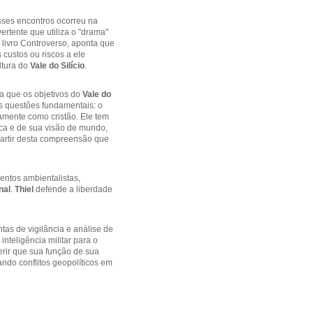
sses encontros ocorreu na
 vertente que utiliza o "drama"
o livro Controverso, aponta que
 custos ou riscos a ele
ltura do
Vale do Silício
.
a que os objetivos do
Vale do
s questões fundamentais: o
camente como cristão. Ele tem
fica e de sua visão de mundo,
 partir desta compreensão que
entos ambientalistas,
nal
.
Thiel
defende a liberdade
tas de vigilância e análise de
nteligência militar para o
ferir que sua função de sua
ndo conflitos geopolíticos em