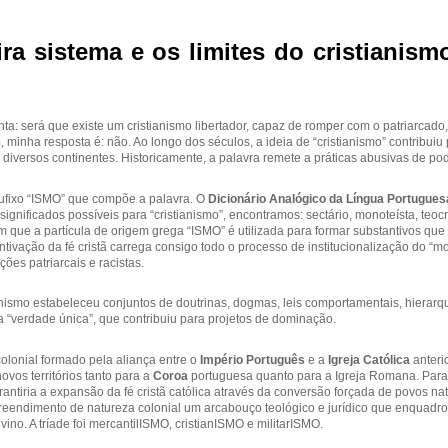
ra sistema e os limites do cristianis
a: será que existe um cristianismo libertador, capaz de romper com o patriarcado,
minha resposta é: não. Ao longo dos séculos, a ideia de “cristianismo” contribuiu
diversos continentes. Historicamente, a palavra remete a práticas abusivas de pod
ufixo “ISMO” que compõe a palavra. O
Dicionário Analógico da Língua Portugues
 significados possíveis para “cristianismo”, encontramos: sectário, monoteísta, teocr
m que a partícula de origem grega “ISMO” é utilizada para formar substantivos que
ntivação da fé cristã carrega consigo todo o processo de institucionalização do “m
ões patriarcais e racistas.
stianismo estabeleceu conjuntos de doutrinas, dogmas, leis comportamentais, hierar
 “verdade única”, que contribuiu para projetos de dominação.
colonial formado pela aliança entre o
Império Português
e a
Igreja Católica
anteri
ovos territórios tanto para a
Coroa
portuguesa quanto para a Igreja Romana. Para a 
rantiria a expansão da fé cristã católica através da conversão forçada de povos nat
reendimento de natureza colonial um arcabouço teológico e jurídico que enquadro
vino. A tríade foi mercantilISMO, cristianISMO e militarISMO.