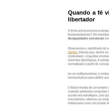
Quando a fé vi
libertador
O tema acima provoca a pergunt
fundamentalismo? De imediato, 
desigualdades estruturais
em 
Observemos o significado do s
Santos
, informa que, dentre os
cristandade. Linguistas ensina
correntes ideológicas. A substa
normatizado a partir de concepç
Ao se institucionalizar, o cri
hermenêuticos para definir uma
O Brasil resulta de um projeto 
coalizão pretendia conquistar n
acordo era estratégico, pois ga
colonialismo, ofereceu ao emp
militarizada como um projeto di