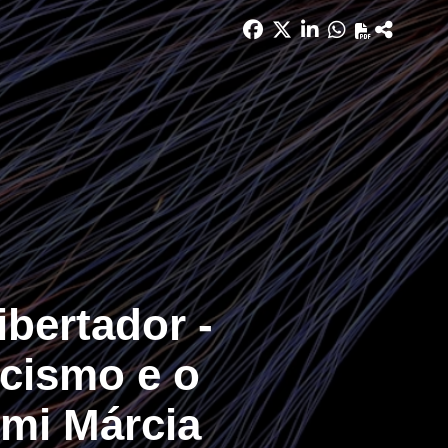
bertador -
acismo e o
mi Márcia