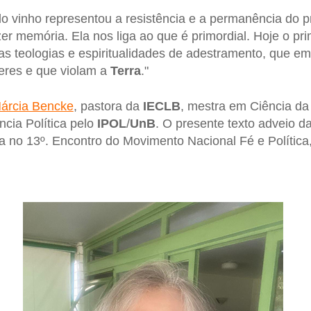
do vinho representou a resistência e a permanência do pro
zer memória. Ela nos liga ao que é primordial. Hoje o pri
 as teologias e espiritualidades de adestramento, que 
eres e que violam a
Terra
."
árcia Bencke
, pastora da
IECLB
, mestra em Ciência da
cia Política pelo
IPOL
/
UnB
. O presente texto adveio d
 no 13º. Encontro do Movimento Nacional Fé e Política,