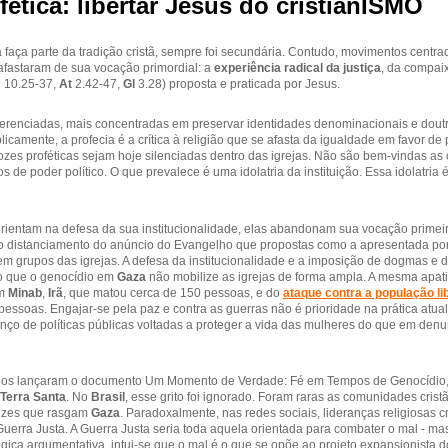
fética: libertar Jesus do cristianISMO
a faça parte da tradição cristã, sempre foi secundária. Contudo, movimentos centra
afastaram de sua vocação primordial: a
experiência radical da justiça
, da compaix
c
10.25-37,
At
2.42-47,
Gl
3.28) proposta e praticada por Jesus.
eferenciadas, mais concentradas em preservar identidades denominacionais e doutr
licamente, a profecia é a crítica à religião que se afasta da igualdade em favor de
ozes proféticas sejam hoje silenciadas dentro das igrejas. Não são bem-vindas as 
s de poder político. O que prevalece é uma idolatria da instituição. Essa idolatria é
rientam na defesa da sua institucionalidade, elas abandonam sua vocação primeir
e o distanciamento do anúncio do Evangelho que propostas como a apresentada po
m grupos das igrejas. A defesa da institucionalidade e a imposição de dogmas e d
sso que o genocídio em
Gaza
não mobilize as igrejas de forma ampla. A mesma apati
em
Minab
,
Irã
, que matou cerca de 150 pessoas, e do
ataque contra a população l
ssoas. Engajar-se pela paz e contra as guerras não é prioridade na prática atual 
o de políticas públicas voltadas a proteger a vida das mulheres do que em denunc
tinos lançaram o documento Um Momento de Verdade: Fé em Tempos de Genocídio, 
Terra Santa
. No
Brasil
, esse grito foi ignorado. Foram raras as comunidades cristã
cruzes que rasgam
Gaza
. Paradoxalmente, nas redes sociais, lideranças religiosas
uerra Justa. A Guerra Justa seria toda aquela orientada para combater o mal - ma
ógica argumentativa, intui-se que o mal é o que se opõe ao projeto expansionista 