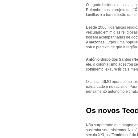
O legado histórico dessa alian
Relembremos o projeto das “
Ó
famílias e a transmissão da cul
Desde 2006, lideranças religi
veiculado em mídias religiosas
fossem acompanhadas de docum
Amazonas
. Expor uma populaç
sob o pretexto de que a região
Antônio Bispo dos Santos
(
Ne
ele, o colonialismo adestrou 
sofrimento, exaure física e me
O cristianISMO opera como in
patriarcado e no racismo. Para
pensamento autônomo e criati
Os novos Teod
Não surpreende que magnata
sustentar seus sistemas. No sé
século XXI, os "
Teodósios
" da