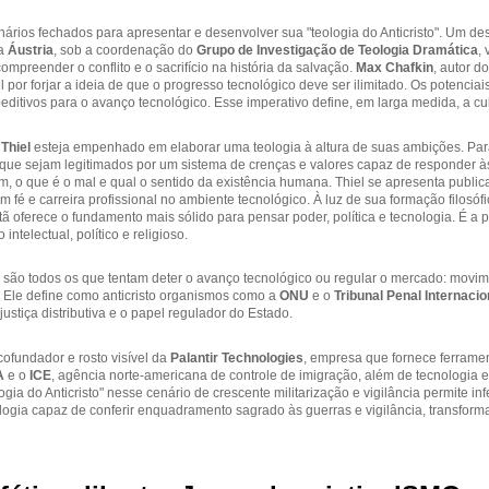
ários fechados para apresentar e desenvolver sua "teologia do Anticristo". Um de
na
Áustria
, sob a coordenação do
Grupo de Investigação de Teologia Dramática
,
ompreender o conflito e o sacrifício na história da salvação.
Max Chafkin
, autor d
l por forjar a ideia de que o progresso tecnológico deve ser ilimitado. Os potenciais
ditivos para o avanço tecnológico. Esse imperativo define, em larga medida, a cu
e
Thiel
esteja empenhado em elaborar uma teologia à altura de suas ambições. Par
 que sejam legitimados por um sistema de crenças e valores capaz de responder à
m, o que é o mal e qual o sentido da existência humana. Thiel se apresenta publi
am fé e carreira profissional no ambiente tecnológico. À luz de sua formação filosó
stã oferece o fundamento mais sólido para pensar poder, política e tecnologia. É a
intelectual, político e religioso.
to" são todos os que tentam deter o avanço tecnológico ou regular o mercado: movim
. Ele define como anticristo organismos como a
ONU
e o
Tribunal Penal Internacio
justiça distributiva e o papel regulador do Estado.
cofundador e rosto visível da
Palantir Technologies
, empresa que fornece ferramen
A
e o
ICE
, agência norte-americana de controle de imigração, além de tecnologia e i
ologia do Anticristo" nesse cenário de crescente militarização e vigilância permite in
ogia capaz de conferir enquadramento sagrado às guerras e vigilância, transforma