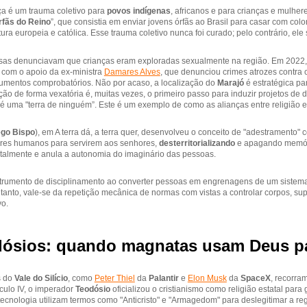
ça é um trauma coletivo para
povos indígenas
, africanos e para crianças e mulhe
rfãs do Reino
”, que consistia em enviar jovens órfãs ao Brasil para casar com col
tura europeia e católica. Esse trauma coletivo nunca foi curado; pelo contrário, ele 
osas denunciavam que crianças eram exploradas sexualmente na região. Em 2022,
 com o apoio da ex-ministra
Damares Alves
, que denunciou crimes atrozes contra
entos comprobatórios. Não por acaso, a localização do
Marajó
é estratégica pa
ão de forma vexatória é, muitas vezes, o primeiro passo para induzir projetos d
 é uma "terra de ninguém”. Este é um exemplo de como as alianças entre religião e
go Bispo
), em A terra dá, a terra quer, desenvolveu o conceito de "adestramento" 
seres humanos para servirem aos senhores,
desterritorializando
e apagando memóri
ntalmente e anula a autonomia do imaginário das pessoas.
strumento de disciplinamento ao converter pessoas em engrenagens de um sistem
 tanto, vale-se da repetição mecânica de normas com vistas a controlar corpos, sup
vo.
ósios: quando magnatas usam Deus pa
s do
Vale do Silício
, como
Peter Thiel
da
Palantir
e
Elon Musk
da
SpaceX
, recorra
culo IV, o imperador
Teodósio
oficializou o cristianismo como religião estatal para 
 tecnologia utilizam termos como "Anticristo" e "Armagedom" para deslegitimar a r