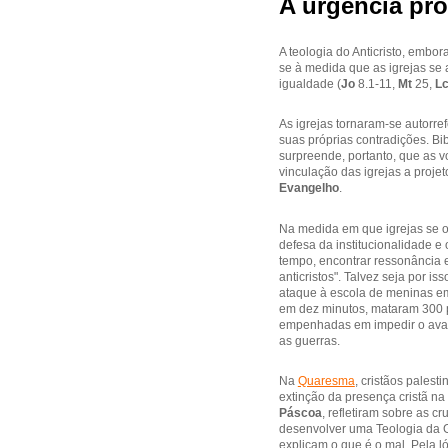
A urgência pro
A teologia do Anticristo, embor
se à medida que as igrejas se 
igualdade (
Jo
8.1-11,
Mt
25,
L
As igrejas tornaram-se autorr
suas próprias contradições. Bib
surpreende, portanto, que as v
vinculação das igrejas a projeto
Evangelho
.
Na medida em que igrejas se o
defesa da institucionalidade 
tempo, encontrar ressonância e
anticristos". Talvez seja por i
ataque à escola de meninas 
em dez minutos, mataram 300 pe
empenhadas em impedir o avanç
as guerras.
Na
Quaresma
, cristãos pales
extinção da presença cristã na
Páscoa
, refletiram sobre as 
desenvolver uma Teologia da G
explicam o que é o mal. Pela l