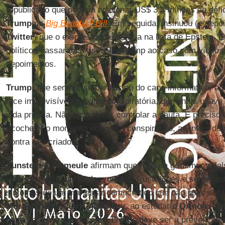
republicano que poderia adicionar US$ 3,3 trilhões ao défic
Trump
de
Big Beautiful Bill
. Em seguida, insinuou (e dep
Twitter
) que o ex-presidente estaria na lista de Epstein. 
políticos passaram a associar Trump ao caso com vídeos a
depoimentos.
Trump
, que sempre se beneficiou do caos informativo, ag
face imprevisível. A lógica conspiratória, que antes usav
vida própria. Não basta mais controlar a pauta. É preciso
ricochete: o momento em que a conspiração, ao invés de mo
contra seu criador.
Sunstein
e
Vermeule
afirmam que embora geralmente fals
irrelevantes. Elas revelam medos, frustrações e sentimen
sintomas de um mal-estar democrático que não pode ser 
Moskalenko
e
Clark McCauley
, ao estudar o
QAnon
, te
pode ser contraproducente. O foco deve ser a prevenção 