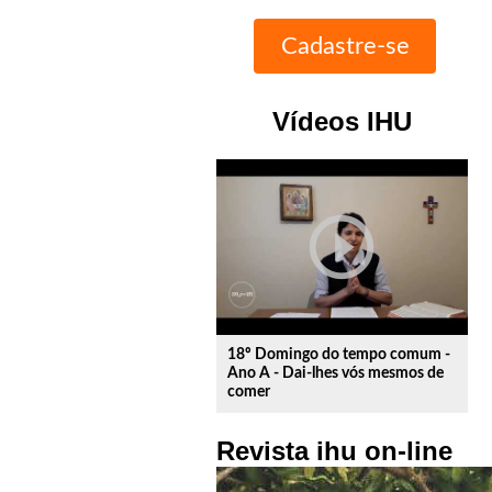
Vídeos IHU
play_circle_outline
18º Domingo do tempo comum -
Ano A - Dai-lhes vós mesmos de
comer
Revista ihu on-line