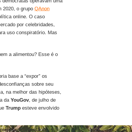
s democratas operavam uma
Em 2020, o grupo
QAnon
lítica online. O caso
cercado por celebridades,
ara uso conspiratório. Mas
uem a alimentou? Esse é o
ria base a “expor” os
desconfianças sobre seu
ia, na melhor das hipóteses,
sa da
YouGov
, de julho de
que
Trump
esteve envolvido
projeto orçamentário