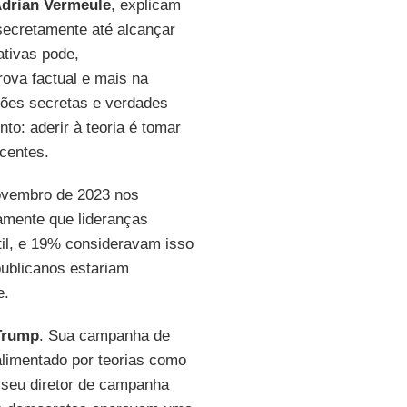
drian Vermeule
, explicam
secretamente até alcançar
ativas pode,
rova factual e mais na
ções secretas e verdades
to: aderir à teoria é tomar
ocentes.
ovembro de 2023 nos
amente que lideranças
til, e 19% consideravam isso
publicanos estariam
e.
Trump
. Sua campanha de
limentado por teorias como
 seu diretor de campanha