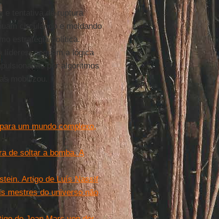
 e tentativa de ruptura
inuam circulando e moldando
mo estratégia política.
 líderes: seguem a lógica
mpulsionadas por algoritmos
as mobilizou.
s para um mundo complexo,
ra de soltar a bomba. A
ein. Artigo de Luís Nassif
s mestres do universo não
Artigo de Jean Marc von der