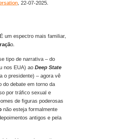
rsation
, 22-07-2025.
 É um espectro mais familiar,
iraçã
o.
se tipo de narrativa – do
u nos EUA) ao
Deep State
a o presidente) – agora vê
ão do debate em torno da
so por tráfico sexual e
Nomes de figuras poderosas
p
não esteja formalmente
depoimentos antigos e pela