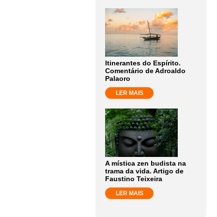
Itinerantes do Espírito.
Comentário de Adroaldo
Palaoro
LER MAIS
A mística zen budista na
trama da vida. Artigo de
Faustino Teixeira
LER MAIS