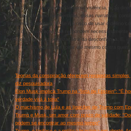
Nos dois casos, a conspiração gerou violência, ação direta
institucional. Mesmo desmentidas, essas narrativas cont
o
imaginário coletivo
. Esse é o risco de usar o delírio co
Teorias da conspiração não respondem necessariamente a
do ressentimento, da polarização e da desconfiança. E, i
e redes digitais, podem se voltar até mesmo contra quem 
Leia mais
Teorias da conspiração oferecem respostas simple
diz pesquisadora
Elon Musk implica Trump na "lista de Epstein": "É ho
verdade virá à tona"
O machismo de Lula e as ligações de Trump com Epst
Trump e Musk, um amor com prazo de validade: “Doi
podem se encontrar ao mesmo tempo”
Trump, o tarifaço e a política brasileira em aberto. 