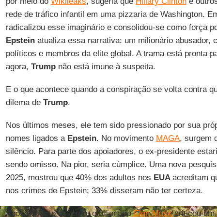
por meio do
Wikileaks
, sugeria que
Hillary Clinton
e outro
rede de tráfico infantil em uma pizzaria de Washington. 
radicalizou esse imaginário e consolidou-se como força po
Epstein
atualiza essa narrativa: um milionário abusador, 
políticos e membros da elite global. A trama está pronta p
agora,
Trump
não está imune à suspeita.
E o que acontece quando a conspiração se volta contra q
dilema de
Trump
.
Nos últimos meses, ele tem sido pressionado por sua próp
nomes ligados a
Epstein
. No movimento
MAGA
, surgem 
silêncio. Para parte dos apoiadores, o ex-presidente estar
sendo omisso. Na pior, seria cúmplice. Uma nova pesqui
2025, mostrou que 40% dos adultos nos
EUA
acreditam 
nos crimes de Epstein; 33% disseram não ter certeza.
Após deixar o governo, o bilionário
Elon Musk
criticou um 