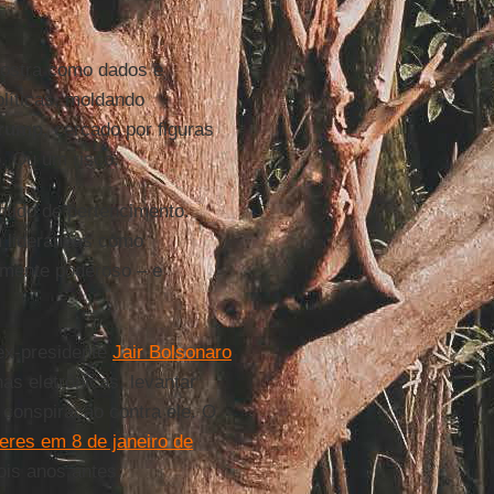
mostra como dados e
líticas, moldando
rump
, cercado por figuras
o. Ou um risco.
ntido de pertencimento.
m lideranças como
amente poderoso – e
 ex-presidente
Jair Bolsonaro
s eletrônicas, levantar
a conspiração contra ele. O
res em 8 de janeiro de
ois anos antes.