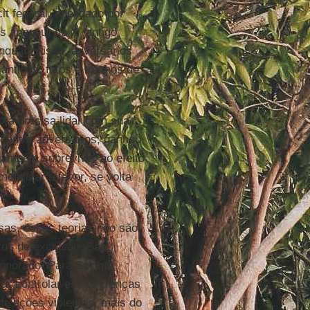
it federal, apelidado por
ois apagou) no
X
(antigo
Enquanto isso, adversários
ntigos, fotos e trechos de
ora precisa lidar com sua
a contra adversários, ganhou
 também sobreviver ao efeito
bilizar a favor, se volta
as, essas teorias não são
tos de exclusão. São
ignorado. Para
Sophia
ntar controlar essas crenças
de ações violentas, mais do