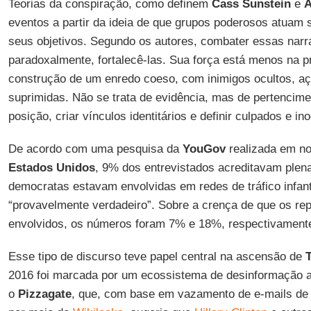
Teorias da conspiração, como definem
Cass Sunstein
e
A
eventos a partir da ideia de que grupos poderosos atuam 
seus objetivos. Segundo os autores, combater essas narr
paradoxalmente, fortalecê-las. Sua força está menos na p
construção de um enredo coeso, com inimigos ocultos, a
suprimidas. Não se trata de evidência, mas de pertencimen
posição, criar vínculos identitários e definir culpados e in
De acordo com uma pesquisa da
YouGov
realizada em n
Estados Unidos
, 9% dos entrevistados acreditavam plen
democratas estavam envolvidas em redes de tráfico infan
“provavelmente verdadeiro”. Sobre a crença de que os re
envolvidos, os números foram 7% e 18%, respectivament
Esse tipo de discurso teve papel central na ascensão de
2016 foi marcada por um ecossistema de desinformação a
o
Pizzagate
, que, com base em vazamento de e-mails de