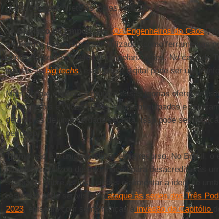
que o combate direto às ideias radicais.
Já
Giuliano da Empoli
, em “
Os Engenheiros do Caos
”, 
algoritmos passaram a ser utilizados como ferramentas po
comportamentos e reforçando polarizações. No caso de
T
ligadas às
big techs
,
esse poder digital pode ser um trunf
Mais do que explicar o mundo, essas teorias oferecem se
Criam heróis e vilões claros, apontam culpados e coloca
detentoras de uma verdade secreta. Isso pode ser politic
perigoso.
Trump
não é o único a utilizar esse recurso. No Brasil, o
também mobilizou desinformação para desacreditar as urna
suspeitas sobre as instituições e alimentar a ideia de um
resultado pôde ser visto no
ataque às sedes dos Três Pode
2023
, episódio com semelhanças à
invasão do Capitólio
d