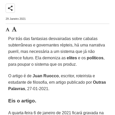
share
29 Janeiro 2021
Por trás das fantasias desvairadas sobre cabalas
subterrâneas e governantes répteis, há uma narrativa
pueril, mas necessária a um sistema que já não
oferece futuro. Ela demoniza as
elites
e os
políticos
,
para poupar o sistema que os produz.
O artigo é de
Juan Ruocco
, escritor, roteirista e
estudante de filosofia, em artigo publicado por
Outras
Palavras
, 27-01-2021.
Eis o artigo.
A quarta-feira 6 de janeiro de 2021 ficará gravada na