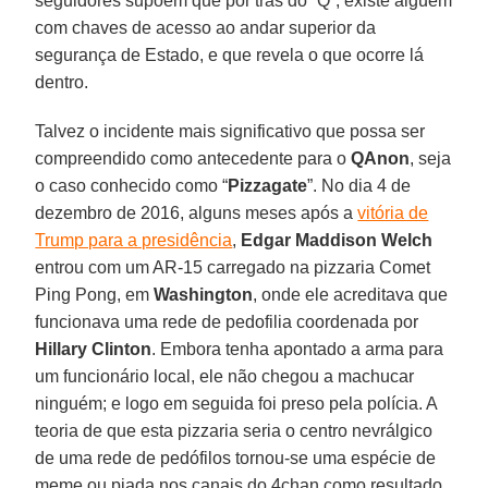
seguidores supõem que por trás do “Q”, existe alguém
com chaves de acesso ao andar superior da
segurança de Estado, e que revela o que ocorre lá
dentro.
Talvez o incidente mais significativo que possa ser
compreendido como antecedente para o
QAnon
, seja
o caso conhecido como “
Pizzagate
”. No dia 4 de
dezembro de 2016, alguns meses após a
vitória de
Trump para a presidência
,
Edgar Maddison Welch
entrou com um AR-15 carregado na pizzaria Comet
Ping Pong, em
Washington
, onde ele acreditava que
funcionava uma rede de pedofilia coordenada por
Hillary
Clinton
. Embora tenha apontado a arma para
um funcionário local, ele não chegou a machucar
ninguém; e logo em seguida foi preso pela polícia. A
teoria de que esta pizzaria seria o centro nevrálgico
de uma rede de pedófilos tornou-se uma espécie de
meme ou piada nos canais do 4chan como resultado