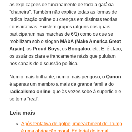
as explicações de funcinamento de toda a galáxia
“chaneira”. Também não explica todas as formas de
radicalização online ou crenças em distintas teorias
conspirativas. Existem grupos (alguns dos quais
participaram nas marchas de 6/1) como os que se
mobilizam sob o slogan
MAbA (Make America Great
Again),
os
Proud Boys,
os
Boogaloo,
etc. E, é claro,
os usuários clara e francamente názis que pululam
nos canais de discussão política.
Nem o mais brilhante, nem o mais perigoso, o
Qanon
é apenas um membro a mais da grande família do
radicalismo
online
, que às vezes sobe à superfície e
se torna “real”.
Leia mais
Após tentativa de golpe, impeachment de Trump
é uma obrigação moral. Editorial do jornal