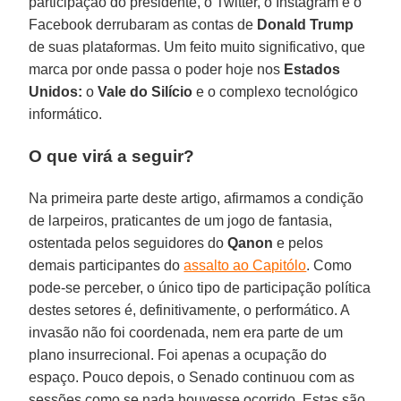
participação do presidente, o Twitter, o Instagram e o
Facebook derrubaram as contas de
Donald Trump
de suas plataformas. Um feito muito significativo, que
marca por onde passa o poder hoje nos
Estados
Unidos:
o
Vale do Silício
e o complexo tecnológico
informático.
O que virá a seguir?
Na primeira parte deste artigo, afirmamos a condição
de larpeiros, praticantes de um jogo de fantasia,
ostentada pelos seguidores do
Qanon
e pelos
demais participantes do
assalto ao Capitólo
. Como
pode-se perceber, o único tipo de participação política
destes setores é, definitivamente, o performático. A
invasão não foi coordenada, nem era parte de um
plano insurrecional. Foi apenas a ocupação do
espaço. Pouco depois, o Senado continuou com as
sessões como se nada houvesse ocorrido. Estas são