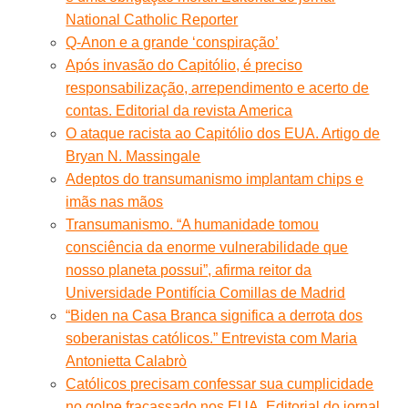
National Catholic Reporter
Q-Anon e a grande ‘conspiração’
Após invasão do Capitólio, é preciso
responsabilização, arrependimento e acerto de
contas. Editorial da revista America
O ataque racista ao Capitólio dos EUA. Artigo de
Bryan N. Massingale
Adeptos do transumanismo implantam chips e
imãs nas mãos
Transumanismo. “A humanidade tomou
consciência da enorme vulnerabilidade que
nosso planeta possui”, afirma reitor da
Universidade Pontifícia Comillas de Madrid
“Biden na Casa Branca significa a derrota dos
soberanistas católicos.” Entrevista com Maria
Antonietta Calabrò
Católicos precisam confessar sua cumplicidade
no golpe fracassado nos EUA. Editorial do jornal