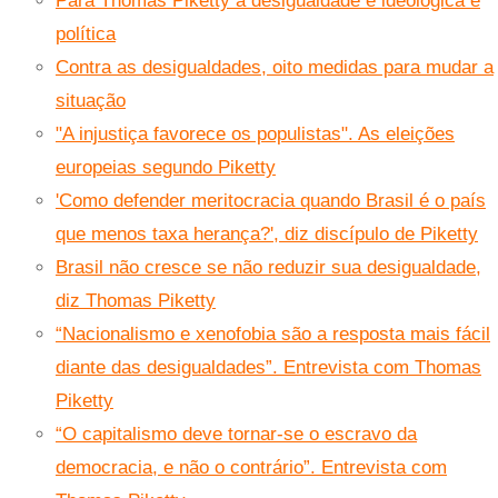
Para Thomas Piketty a desigualdade é ideológica e
política
Contra as desigualdades, oito medidas para mudar a
situação
"A injustiça favorece os populistas". As eleições
europeias segundo Piketty
'Como defender meritocracia quando Brasil é o país
que menos taxa herança?', diz discípulo de Piketty
Brasil não cresce se não reduzir sua desigualdade,
diz Thomas Piketty
“Nacionalismo e xenofobia são a resposta mais fácil
diante das desigualdades”. Entrevista com Thomas
Piketty
“O capitalismo deve tornar-se o escravo da
democracia, e não o contrário”. Entrevista com