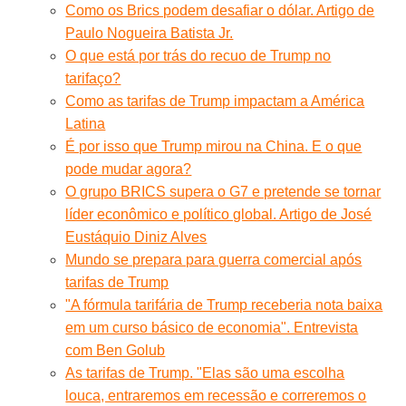
Como os Brics podem desafiar o dólar. Artigo de
Paulo Nogueira Batista Jr.
O que está por trás do recuo de Trump no
tarifaço?
Como as tarifas de Trump impactam a América
Latina
É por isso que Trump mirou na China. E o que
pode mudar agora?
O grupo BRICS supera o G7 e pretende se tornar
líder econômico e político global. Artigo de José
Eustáquio Diniz Alves
Mundo se prepara para guerra comercial após
tarifas de Trump
"A fórmula tarifária de Trump receberia nota baixa
em um curso básico de economia". Entrevista
com Ben Golub
As tarifas de Trump. "Elas são uma escolha
louca, entraremos em recessão e correremos o