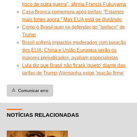
risco de outra guerra", afirma Francis Fukuyama
Casa Branca comemora após tarifas: “Estamos
mais fortes agora.” Mas EUA está se dividindo
Como o Brasil quer se defender do "tarifaço" de
Trump
Brasil sofrerá impactos moderados com taxação
dos EUA; China e União Europeia serão os
maiores prejudicados, avaliam especialistas
Lula diz que Brasil não ficará 'quieto' diante das
tarifas de Trump; Alemanha exige 'reação firme'
⚠️
Comunicar erro
NOTÍCIAS RELACIONADAS