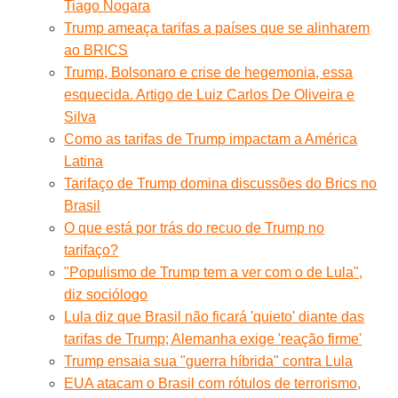
Tiago Nogara
Trump ameaça tarifas a países que se alinharem
ao BRICS
Trump, Bolsonaro e crise de hegemonia, essa
esquecida. Artigo de Luiz Carlos De Oliveira e
Silva
Como as tarifas de Trump impactam a América
Latina
Tarifaço de Trump domina discussões do Brics no
Brasil
O que está por trás do recuo de Trump no
tarifaço?
"Populismo de Trump tem a ver com o de Lula",
diz sociólogo
Lula diz que Brasil não ficará 'quieto' diante das
tarifas de Trump; Alemanha exige 'reação firme'
Trump ensaia sua "guerra híbrida" contra Lula
EUA atacam o Brasil com rótulos de terrorismo,