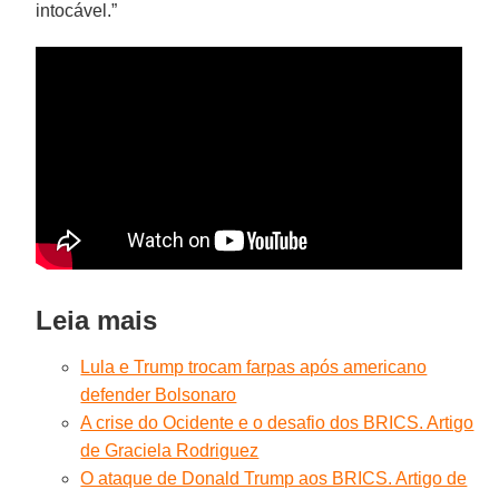
intocável.”
Leia mais
Lula e Trump trocam farpas após americano
defender Bolsonaro
A crise do Ocidente e o desafio dos BRICS. Artigo
de Graciela Rodriguez
O ataque de Donald Trump aos BRICS. Artigo de