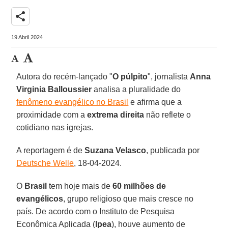
share
19 Abril 2024
Autora do recém-lançado "
O púlpito
", jornalista
Anna
Virginia Balloussier
analisa a pluralidade do
fenômeno evangélico no Brasil
e afirma que a
proximidade com a
extrema direita
não reflete o
cotidiano nas igrejas.
A reportagem é de
Suzana Velasco
, publicada por
Deutsche Welle
, 18-04-2024.
O
Brasil
tem hoje mais de
60 milhões de
evangélicos
, grupo religioso que mais cresce no
país. De acordo com o Instituto de Pesquisa
Econômica Aplicada (
Ipea
), houve aumento de