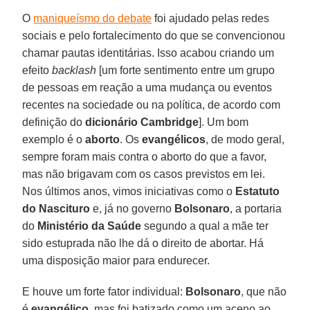
O
maniqueísmo do debate
foi ajudado pelas redes
sociais e pelo fortalecimento do que se convencionou
chamar pautas identitárias. Isso acabou criando um
efeito
backlash
[um forte sentimento entre um grupo
de pessoas em reação a uma mudança ou eventos
recentes na sociedade ou na política, de acordo com
definição do
dicionário Cambridge
]. Um bom
exemplo é o
aborto
. Os
evangélicos
, de modo geral,
sempre foram mais contra o aborto do que a favor,
mas não brigavam com os casos previstos em lei.
Nos últimos anos, vimos iniciativas como o
Estatuto
do Nascituro
e, já no governo
Bolsonaro
, a portaria
do
Ministério da Saúde
segundo a qual a mãe ter
sido estuprada não lhe dá o direito de abortar. Há
uma disposição maior para endurecer.
E houve um forte fator individual:
Bolsonaro
, que não
é
evangélico
, mas foi batizado como um aceno ao