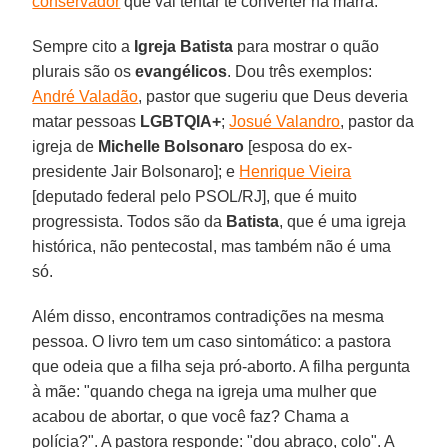
conservador
que vai tentar te converter na marra.
Sempre cito a
Igreja Batista
para mostrar o quão
plurais são os
evangélicos
. Dou três exemplos:
André Valadão
, pastor que sugeriu que Deus deveria
matar pessoas
LGBTQIA+
;
Josué Valandro
, pastor da
igreja de
Michelle Bolsonaro
[esposa do ex-
presidente Jair Bolsonaro]; e
Henrique Vieira
[deputado federal pelo PSOL/RJ], que é muito
progressista. Todos são da
Batista
, que é uma igreja
histórica, não pentecostal, mas também não é uma
só.
Além disso, encontramos contradições na mesma
pessoa. O livro tem um caso sintomático: a pastora
que odeia que a filha seja pró-aborto. A filha pergunta
à mãe: "quando chega na igreja uma mulher que
acabou de abortar, o que você faz? Chama a
polícia?". A pastora responde: "dou abraço, colo". A