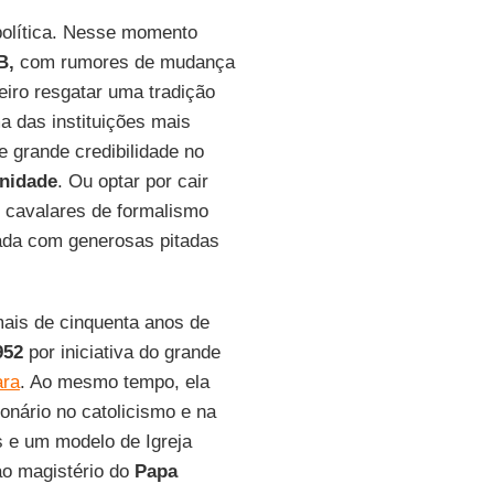
 política. Nesse momento
B,
com rumores de mudança
eiro resgatar uma tradição
 das instituições mais
e grande credibilidade no
nidade
. Ou optar por cair
s cavalares de formalismo
icada com generosas pitadas
 mais de cinquenta anos de
952
por iniciativa do grande
ara
. Ao mesmo tempo, ela
onário no catolicismo e na
 e um modelo de Igreja
 ao magistério do
Papa