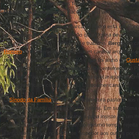
comunistas. Os comentários feitos nas postagens dos en
Pastoral da Juventude
no Facebook são um triste exempl
De toda a forma, à frente da barca de Pedro está um Pontí
expressivos a respeito da direção que a Igreja deve tomar
resume nos três “T’s”: Terra, teto e trabalho.
Bergoglio
ca
Romero
e recentemente substituiu um cardeal arquiconse
perseguido por este mesmo bispo e que foi aluno de
Gusta
mentores da
Teologia da Libertação
. Recentemente, o Pa
suspensão “ad divinis” do poeta e padre nicaraguense
Ern
muito identificado com a Teologia Latinoamericana.
O
Sínodo da Família
sinalizou uma abertura pastoral aos
os jovens reforçou o protagonismo juvenil. Em sua última
santidade,
Gaudete et Exsultate
, o papa insiste em um m
solidariza com a dor dos outros. Ao mesmo tempo, rejeita
santidade baseada no sentir-se “superior aos outros por 