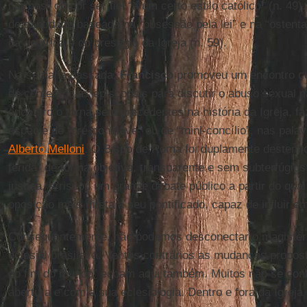
normas” ou por ser fiel “a um certo estilo católico” (n. 49
de santidade baseada na “obsessão pela lei” e na “ostenta
da doutrina e do prestígio da Igreja (n. 59).
Na semana passada,
Francisco
promoveu um encontro co
de conferências episcopais para discutir o abuso sexual 
encontro o torna sem precedentes na história da Igreja,
espécie de “pré-conclave” ou de “mini-concílio”, nas palavr
Alberto Melloni
. O Bispo de Roma foi duplamente destemid
ferida” de forma objetiva, transparente e sem subterfúgio
justiça, arriscou um grande debate público a partir do qua
oposição mais direta a seu pontificado, capaz de influir 
Consequentemente, não podemos desconectar o magistério
eclesial brasileira. Ventos contrários as mudanças propo
do fim do mundo” ecoam aqui também. Muitos não se con
abertura e com a sua eclesiologia. Dentro e fora da Igrej