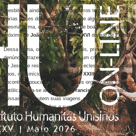
Brasil. No entanto, mudanças cotidianas são pouco senti
presbiteral ainda é o mesmo de outros tempos. Os escân
várias partes do mundo indicam que alguma coisa precisa 
mesma forma, o perfil de parcela de boa parte do episcopa
próximo de
João Paulo II
e Bento
XVI
do que de
Francisc
Dessa forma, os documentos papais, primorosos em sua cr
denúncia, trazem as sementes de um cristianismo mais si
de Jesus, e resgatam um caminho eclesial que foi abandon
anos, cujo início se deu com
João XXIII
através do
Concíl
encontram pouco eco nas dioceses organizadas sob o mo
católica. Fala-se até muito de
Francisco
, as emissoras c
missas, repercutem suas viagens, mas pouco se aprofun
textos, suas pregações e suas homilias. Ao mesmo tempo
reivindicam maior presença da mensagem de
Francisco
n
exatamente os que hoje são atacados por muitos de seus 
chamados de hereges, de vergonha da Igreja, de anticristã