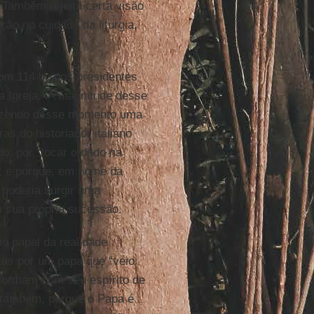
). Também rejeita certa visão
ção no cuidado da liturgia,
m 114 bispos presidentes
na Igreja. A magnitude desse
 fazendo desse momento uma
as do historiador italiano
o: por “tocar o dedo na
s; e porque, em nome da
l poderia surgir uma
em sua própria sucessão.
 papal da realidade
stas por um papa que “veio
formam com seu espírito de
a também, porque o Papa é