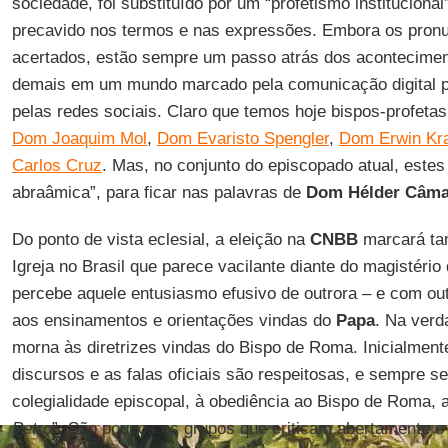
sociedade, foi substituído por um “profetismo institucional
precavido nos termos e nas expressões. Embora os pron
acertados, estão sempre um passo atrás dos aconteciment
demais em um mundo marcado pela comunicação digital per
pelas redes sociais. Claro que temos hoje bispos-profet
Dom Joaquim Mol
,
Dom Evaristo Spengler
,
Dom Erwin Kra
Carlos Cruz
. Mas, no conjunto do episcopado atual, este
abraâmica”, para ficar nas palavras de
Dom Hélder Câma
Do ponto de vista eclesial, a eleição na
CNBB
marcará ta
Igreja no Brasil que parece vacilante diante do magistério
percebe aquele entusiasmo efusivo de outrora – e com out
aos ensinamentos e orientações vindas do
Papa
. Na verd
morna às diretrizes vindas do Bispo de Roma. Inicialmente
discursos e as falas oficiais são respeitosas, e sempre se
colegialidade episcopal, à obediência ao Bispo de Roma, 
Petro
”. São poucos os grupos que criticam abertamente 