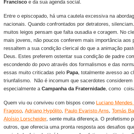
Francisco
e da sua agenda social.
Entre o episcopado, há uma cautela excessiva na abord
nacionais. Quando confrontados por detratores, silenciam.
muitos leigos pensam que falta ousadia e coragem. No cle
mais jovens, não poucos conferem mais importância aos 
ressaltem a sua condição clerical do que a animação past
Deus. Estes preferem ostentar sua condição de padre co
escondendo do povo através dos formalismos e das norma
essas muito criticadas pelo
Papa
, totalmente avesso ao c
triunfalismo. Não é incomum que sacerdotes considerem
especialmente a
Campanha da Fraternidade
, como coisa
Quem viu ou conviveu com bispos como
Luciano Mendes 
Fragoso
,
Adriano Hypólito
,
Paulo Evaristo Arns
,
Tomás Ba
Aloísio Lorscheider
, sente muita diferença. O profetismo 
outros, que oferecia uma pronta resposta aos desafios qu