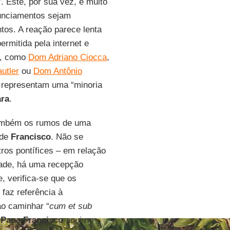
”. Este, por sua vez, é muito
unciamentos sejam
os. A reação parece lenta
mitida pela internet e
as, como
Dom Adriano Ciocca
,
utler
ou
Dom Antônio
s representam uma “minoria
ra
.
mbém os rumos de uma
 de
Francisco
. Não se
ros pontífices – em relação
ade, há uma recepção
, verifica-se que os
 faz referência à
ao caminhar “
cum et sub
o
Papa Francisco
aqui no