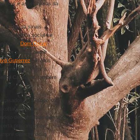
contros e assembleias da
o disso.
fice que dá sinais
. Sua agenda social se
nonizou
Dom Oscar
rvador por um padre
vo Gutierrez
, um dos
pa mandou retirar a
esto Cardenal
, também
 recasados. O
Sínodo
sobre
 exortação sobre a
odelo de santidade que se
 certa presunção de
cumprir determinadas