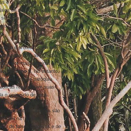
das e o modelo de formação
dalos de abuso sexual em
ser feita nesse sentido. Da
do brasileiro está mais
o.
ítica e proféticos em sua
ntonizado com as práticas
ado por mais de trinta
io Vaticano II
. No entanto,
delo da grande paróquia
atólicas reproduzem suas
da o conteúdo de seus
, aqueles que mais
os ambientes católicos são
irmãos na fé. São
os, de falsos católicos e de