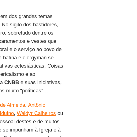
agem dos grandes temas
 No sigilo dos bastidores,
ro, sobretudo dentre os
paramentos e vestes que
oral e o serviço ao povo de
m batina e clergyman se
tivas eclesiásticas. Coisas
lericalismo e ao
 a
CNBB
e suas iniciativas,
s muito “políticas”…
de Almeida
,
Antônio
lduíno
,
Waldyr Calheiros
ou
pessoal destes e de muitos
e se impunham à Igreja e à