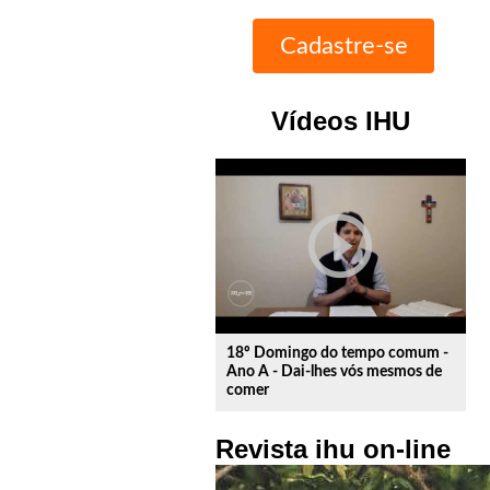
Vídeos IHU
play_circle_outline
18º Domingo do tempo comum -
Ano A - Dai-lhes vós mesmos de
comer
Revista ihu on-line