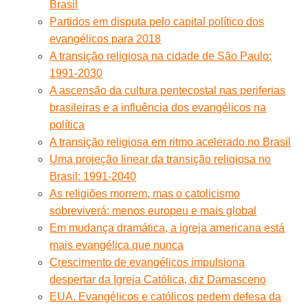
Brasil
Partidos em disputa pelo capital político dos
evangélicos para 2018
A transição religiosa na cidade de São Paulo:
1991-2030
A ascensão da cultura pentecostal nas periferias
brasileiras e a influência dos evangélicos na
política
A transição religiosa em ritmo acelerado no Brasil
Uma projeção linear da transição religiosa no
Brasil: 1991-2040
As religiões morrem, mas o catolicismo
sobreviverá: menos europeu e mais global
Em mudança dramática, a igreja americana está
mais evangélica que nunca
Crescimento de evangélicos impulsiona
despertar da Igreja Católica, diz Damasceno
EUA. Evangélicos e católicos pedem defesa da