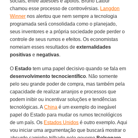
sociais, entre adesões e apoios. Bruno Latour
chamou esse processo de controvérsias.
Langdon
Winner
nos alertou que nem sempre a tecnologia
programada será consolidada como o planejado,
seus inventores e a própria sociedade pode perder o
controle de seus rumos e efeitos. Os economistas
nomeiam esses resultados de
externalidades
positivas
e
negativas
.
O
Estado
tem uma papel decisivo quando se fala em
desenvolvimento
tecnocientífico
. Não somente
pelo seu grande poder de compra, mas também pela
capacidade de realizar arranjos e processos que
podem inibir ou incentivar soluções e tendências
tecnológicas. A
China
é um exemplo do inegável
papel do Estado para mudar os rumos tecnológicos
de um país. Os
Estados Unidos
é outro exemplo. Aqui
vou iniciar uma argumentação que buscará mostrar o
absurdo caminho trilhado pelo governo
Bolsonaro