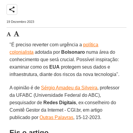
share
19 Dezembro 2023
"É preciso reverter com urgência a
política
colonialista
adotada por
Bolsonaro
numa área do
conhecimento que será crucial. Possível inspiração:
examinar como os
EUA
protegem seus dados e
infraestrutura, diante dos riscos da nova tecnologia".
A opinião é de
Sérgio Amadeu da Silveira
, professor
da UFABC (Universidade Federal do ABC),
pesquisador de
Redes
Digitais
, ex-conselheiro do
Comitê Gestor da Internet - CGI.br, em artigo
publicado por
Outras Palavras
, 15-12-2023.
Eis o artigo.