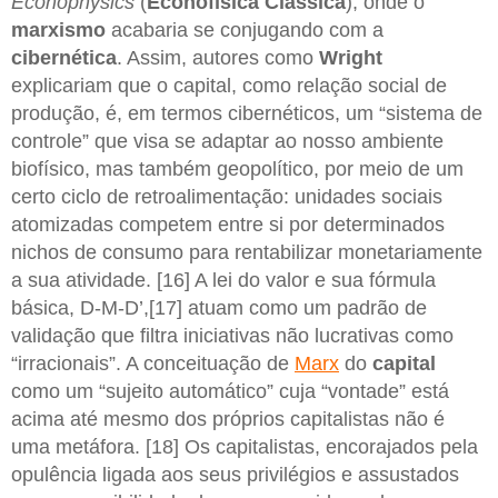
Econophysics
(
Econofísica Clássica
), onde o
marxismo
acabaria se conjugando com a
cibernética
. Assim, autores como
Wright
explicariam que o capital, como relação social de
produção, é, em termos cibernéticos, um “sistema de
controle” que visa se adaptar ao nosso ambiente
biofísico, mas também geopolítico, por meio de um
certo ciclo de retroalimentação: unidades sociais
atomizadas competem entre si por determinados
nichos de consumo para rentabilizar monetariamente
a sua atividade. [16] A lei do valor e sua fórmula
básica, D-M-D’,[17] atuam como um padrão de
validação que filtra iniciativas não lucrativas como
“irracionais”. A conceituação de
Marx
do
capital
como um “sujeito automático” cuja “vontade” está
acima até mesmo dos próprios capitalistas não é
uma metáfora. [18] Os capitalistas, encorajados pela
opulência ligada aos seus privilégios e assustados