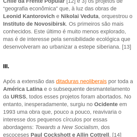
Chile da Frente Popular
[12] e 3) os projetos de
“geografia econômica” que, à luz das obras de
Leonid Kantorovich
e
Nikolai Veduta
, orquestrou o
Instituto de Novosibirsk
. Os primeiros são mais
conhecidos. Este último é muito menos explorado,
mas é de interesse pela sensibilidade ecológica que
desenvolveram ao urbanizar a estepe siberiana. [13]
III.
Após a extensão das
ditaduras neoliberais
por toda a
América Latina
e o subsequente desmantelamento
da
URSS
, todos esses projetos foram abortados. No
entanto, inesperadamente, surgiu no
Ocidente
em
1993 uma obra que, pouco a pouco, reavivaria o
interesse dos pequenos círculos por essas
abordagens:
Towards a New Socialism
, dos
escoceses
Paul Cockshott e Allin Cottrell
. [14]