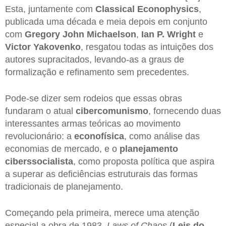
Esta, juntamente com
Classical Econophysics
,
publicada uma década e meia depois em conjunto
com
Gregory John Michaelson
,
Ian P. Wright
e
Victor Yakovenko
, resgatou todas as intuições dos
autores supracitados, levando-as a graus de
formalização e refinamento sem precedentes.
Pode-se dizer sem rodeios que essas obras
fundaram o atual
cibercomunismo
, fornecendo duas
interessantes armas teóricas ao movimento
revolucionário: a
econofísica
, como análise das
economias de mercado, e o
planejamento
ciberssocialista
, como proposta política que aspira
a superar as deficiências estruturais das formas
tradicionais de planejamento.
Começando pela primeira, merece uma atenção
especial a obra de 1983,
Laws of Chaos
(
Leis do