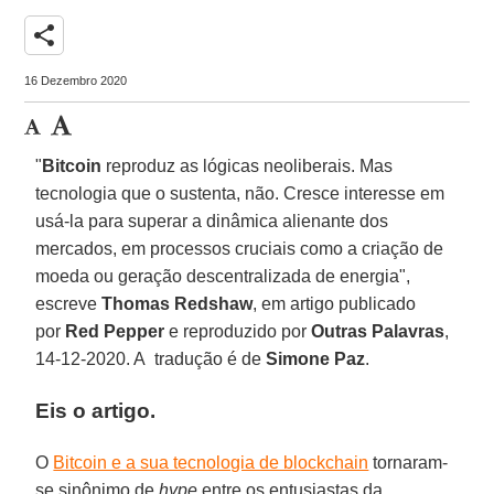
share
16 Dezembro 2020
"
Bitcoin
reproduz as lógicas neoliberais. Mas
tecnologia que o sustenta, não. Cresce interesse em
usá-la para superar a dinâmica alienante dos
mercados, em processos cruciais como a criação de
moeda ou geração descentralizada de energia",
escreve
Thomas
Redshaw
, em artigo publicado
por
Red Pepper
e reproduzido por
Outras Palavras
,
14-12-2020. A tradução é de
Simone Paz
.
Eis o artigo.
O
Bitcoin e a sua tecnologia de blockchain
tornaram-
se sinônimo de
hype
entre os entusiastas da