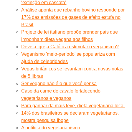
‘extinção em cascata’
Análise aponta que rebanho bovino responde por
17% das emissões de gases de efeito estufa no
Brasil
Projeto de lei italiano propõe prender pais que
imponham dieta vegana aos filhos
Deve a Igreja Católica estimular o veganismo?
Veganismo 'meio-período' se populariza com
ajuda de celebridades
Vegas britânicos se levantam contra novas notas
de 5 libras
Ser vegano não é o que você pensa
Caso da carne de cavalo fortalecendo
vegetarianos e veganos
Para ganhar da mais leve, dieta vegetariana local
14% dos brasileiros se declaram vegetarianos,
mostra pesquisa Ibope
A política do vegetarianismo