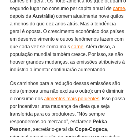
carnes em geral. Os norte-americanos (que ocupam o
segundo lugar no consumo per capita anual de
carne
,
depois da
Austrália
) comem atualmente nove quilos
a menos do que dez anos atrás. Mas a tendência
geral é oposta. O crescimento econômico dos países
em desenvolvimento e outros fenômenos fazem com
que cada vez se coma mais
carne
. Além disso, a
população mundial também cresce. Por isso, se não
houver grandes mudanças, as emissões atribuíveis à
indústria alimentar continuarão aumentando.
Os caminhos para a redução dessas emissões são
dois (embora uma não exclua o outro): um é diminuir
o consumo dos
alimentos mais poluentes
. Isso passa
por incentivar uma mudança de dieta que seja
transferida para os produtores. “Nós sempre
respondemos ao mercado”, esclarece
Pekka
Pesonen
, secretário-geral da
Copa-Cogeca
,
principal organização de agricultores e pecuaristas