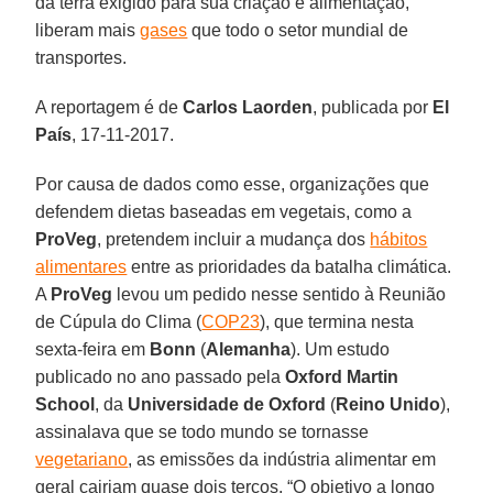
da terra exigido para sua criação e alimentação,
liberam mais
gases
que todo o setor mundial de
transportes.
A reportagem é de
Carlos Laorden
, publicada por
El
País
, 17-11-2017.
Por causa de dados como esse, organizações que
defendem dietas baseadas em vegetais, como a
ProVeg
, pretendem incluir a mudança dos
hábitos
alimentares
entre as prioridades da batalha climática.
A
ProVeg
levou um pedido nesse sentido à Reunião
de Cúpula do Clima (
COP23
), que termina nesta
sexta-feira em
Bonn
(
Alemanha
). Um estudo
publicado no ano passado pela
Oxford Martin
School
, da
Universidade de Oxford
(
Reino Unido
),
assinalava que se todo mundo se tornasse
vegetariano
, as emissões da indústria alimentar em
geral cairiam quase dois terços. “O objetivo a longo