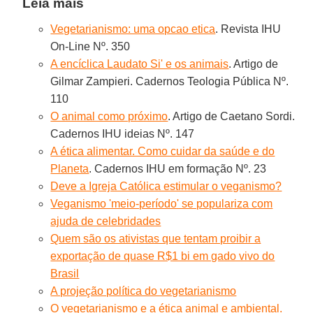
Leia mais
Vegetarianismo: uma opcao etica
. Revista IHU
On-Line Nº. 350
A encíclica Laudato Si' e os animais
. Artigo de
Gilmar Zampieri. Cadernos Teologia Pública Nº.
110
O animal como próximo
. Artigo de Caetano Sordi.
Cadernos IHU ideias Nº. 147
A ética alimentar. Como cuidar da saúde e do
Planeta
. Cadernos IHU em formação Nº. 23
Deve a Igreja Católica estimular o veganismo?
Veganismo 'meio-período' se populariza com
ajuda de celebridades
Quem são os ativistas que tentam proibir a
exportação de quase R$1 bi em gado vivo do
Brasil
A projeção política do vegetarianismo
O vegetarianismo e a ética animal e ambiental.