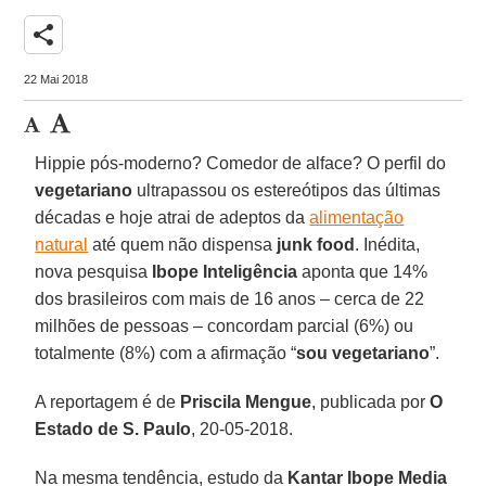
share
22 Mai 2018
Hippie pós-moderno? Comedor de alface? O perfil do
vegetariano
ultrapassou os estereótipos das últimas
décadas e hoje atrai de adeptos da
alimentação
natural
até quem não dispensa
junk
food
. Inédita,
nova pesquisa
Ibope Inteligência
aponta que 14%
dos brasileiros com mais de 16 anos – cerca de 22
milhões de pessoas – concordam parcial (6%) ou
totalmente (8%) com a afirmação “
sou vegetariano
”.
A reportagem é de
Priscila Mengue
, publicada por
O
Estado de S. Paulo
, 20-05-2018.
Na mesma tendência, estudo da
Kantar Ibope Media