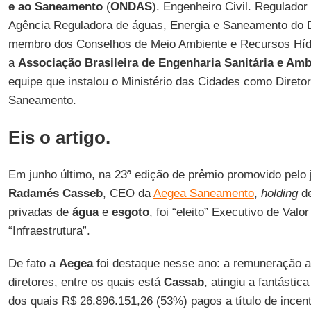
e ao Saneamento
(
ONDAS
). Engenheiro Civil. Regulador
Agência Reguladora de águas, Energia e Saneamento do Di
membro dos Conselhos de Meio Ambiente e Recursos Hídr
a
Associação Brasileira de Engenharia Sanitária e Am
equipe que instalou o Ministério das Cidades como Diretor
Saneamento.
Eis o artigo.
Em junho último, na 23ª edição de prêmio promovido pelo 
Radamés Casseb
, CEO da
Aegea Saneamento
,
holding
de
privadas de
água
e
esgoto
, foi “eleito” Executivo de Val
“Infraestrutura”.
De fato a
Aegea
foi destaque nesse ano: a remuneração a
diretores, entre os quais está
Cassab
, atingiu a fantástic
dos quais R$ 26.896.151,26 (53%) pagos a título de incent