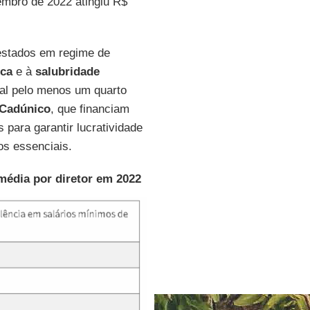
vembro de 2022 atingiu R$
estados em regime de
ica
e à
salubridade
ual pelo menos um quarto
Cadúnico
, que financiam
para garantir lucratividade
os essenciais.
édia por diretor em 2022