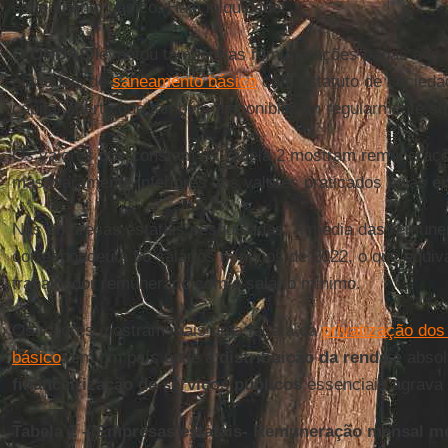
saneamento básico. Haja iniquidade!
O
ONDAS
levantou também as remunerações pagas aos d
estaduais de
saneamento básico
com estatuto de socieda
capital aberto que também disponibilizam regularmente 
Os valores que constam da Tabela 2 mostram remunerações
mas claramente inferiores aos valores praticados pelas
e
Nas empresas estatais pesquisadas, a média das remun
correspondeu a 56 salários mínimos de 2022, o que equiv
trabalhador remunerado com o salário mínimo.
Os valores mostram mais uma faceta da
privatização do
básico
: em um país onde a
distribuição da renda
é absol
financeirização de serviços públicos
essenciais agrava 
Tabela 2 – Empresas estatais- Remuneração mensal mé