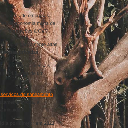
irigentes de empresas
des de economia mista de
suas informações à CVM.
 significativamente altas,
mpresas privadas
.
erações médias mensais
ale a 4,3 anos de um
s serviços de saneamento
utamente iníqua, a
a iniquidade.
dia por diretor em 2022