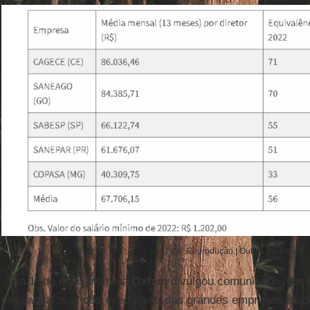
(Foto: Reprodução | Outras Palavras)
Em 1º de maio último a
Oxfam
divulgou comunicado most
escandalosas dos executivos das grandes empresas se g