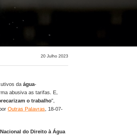
20 Julho 2023
cutivos da
água
-
rma abusiva as tarifas. E,
precarizam o trabalho
",
 por
Outras Palavras
, 18-07-
Nacional do Direito à Água