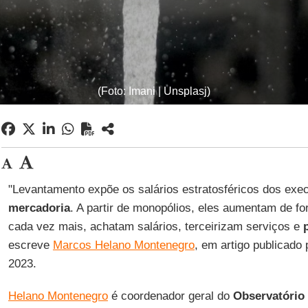
(Foto: Imani | Unsplasj)
"Levantamento expõe os salários estratosféricos dos exe
mercadoria
. A partir de monopólios, eles aumentam de fo
cada vez mais, achatam salários, terceirizam serviços e
escreve
Marcos Helano Montenegro
, em artigo publicado
2023.
Helano Montenegro
é coordenador geral do
Observatório 