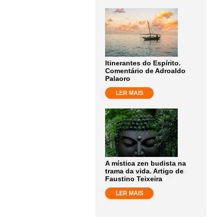
Itinerantes do Espírito.
Comentário de Adroaldo
Palaoro
LER MAIS
A mística zen budista na
trama da vida. Artigo de
Faustino Teixeira
LER MAIS