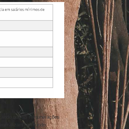
rando que as remunerações
eneralizam no mundo: