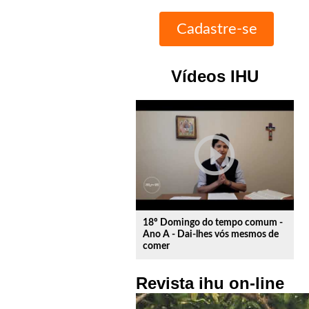
Vídeos IHU
play_circle_outline
18º Domingo do tempo comum -
Ano A - Dai-lhes vós mesmos de
comer
Revista ihu on-line