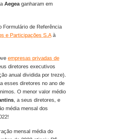
da
Aegea
ganharam em
o Formulário de Referência
 e Participações S.A
à
nove
empresas privadas de
us diretores executivos
o anual dividida por treze).
a esses diretores no ano de
ínimos. O menor valor médio
ntins
, a seus diretores, e
ção média mensal dos
022!
ração mensal média do