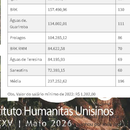
(Foto: Reprodução | Outras Palavras)
Verifica-se que um trabalhador remunerado pelo salário mí
anos para ganhar o que na média ganhou por mês um diri