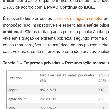
trabalhador brasileiro que no trimestre de setembro a no
2.787, de acordo com a
PNAD Contínua
do
IBGE
.
É relevante lembrar que os
serviços de água e esgoto
, pr
monopólio, são insubstituíveis e essenciais à
saúde públ
ambiental
. São as tarifas pagas por uma população da q
vive em situação de extrema pobreza, segundo informa o
essas remunerações estratosféricas de uns poucos eleitos 
cada vez maiores de empresas prestando serviços públic
Tabela 1 – Empresas privadas – Remuneração mensal m