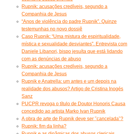
Rupnik: acusações credíveis, segundo a
Companhia de Jesus
“Anos de violência do padre Rupnik”. Quinze
testemunhas no novo dossiê
Caso Rupnik: “Uma mistura de espiritualidade,
mística e sexualidade desviantes”. Entrevista com
Daniele Libanori, bispo jesuíta que está lidando
com as denúncias de abuso
Rupnik: acusações credíveis, segundo a
Companhia de Jesus
Rupnik e Anatrella: um antes e um depois na
realidade dos abusos? Artigo de Cristina Inogés
Sanz
PUCPR revoga o título de Doutor Honoris Causa
concedido ao artista Marko Ivan Rupnik
A obra de arte de Rupnik deve ser "cancelada"?
Rupnik: fim da linha?
Rupnik e as dinâmicas dos abusos clericais.