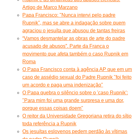
Artigo de Marco Marzano
Papa Francisco: "Nunca intervi pelo padre
Rupnik", mas se abre a indagação sobre quem
agraciou o jesuíta que abusou de tantas freiras
“Vamos desmantelar as obras de arte do padre
acusado de abusos”. Parte da França o
movimento que afeta também o caso Rupnik em
Roma
O Papa Francisco conta à agência AP que em um
caso de assédio sexual do Padre Rupnik "foi feito
um acordo e paga uma indenização"
O Papa quebra o silêncio sobre o 'caso Rupnik':
"Para mim foi uma grande surpresa e uma dor,
porque essas coisas doem"
O reitor da Universidade Gregoriana retira do sítio
toda referência a Rupnik
Os jesuítas eslovenos pedem perdão às vítimas