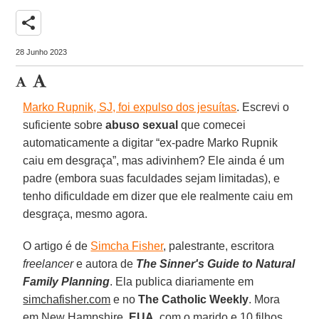
share
28 Junho 2023
Marko Rupnik, SJ, foi expulso dos jesuítas
. Escrevi o
suficiente sobre
abuso sexual
que comecei
automaticamente a digitar “ex-padre Marko Rupnik
caiu em desgraça”, mas adivinhem? Ele ainda é um
padre (embora suas faculdades sejam limitadas), e
tenho dificuldade em dizer que ele realmente caiu em
desgraça, mesmo agora.
O artigo é de
Simcha Fisher
, palestrante, escritora
freelancer
e autora de
The Sinner's Guide to Natural
Family Planning
. Ela publica diariamente em
simchafisher.com
e no
The Catholic Weekly
. Mora
em New Hampshire,
EUA
, com o marido e 10 filhos.