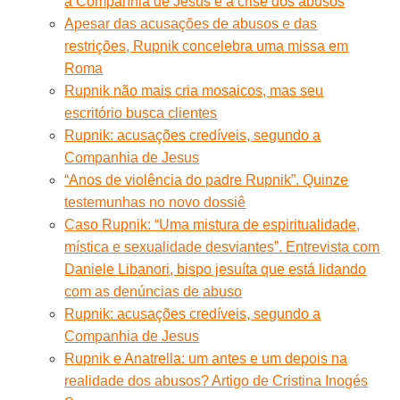
a Companhia de Jesus e a crise dos abusos
Apesar das acusações de abusos e das
restrições, Rupnik concelebra uma missa em
Roma
Rupnik não mais cria mosaicos, mas seu
escritório busca clientes
Rupnik: acusações credíveis, segundo a
Companhia de Jesus
“Anos de violência do padre Rupnik”. Quinze
testemunhas no novo dossiê
Caso Rupnik: “Uma mistura de espiritualidade,
mística e sexualidade desviantes”. Entrevista com
Daniele Libanori, bispo jesuíta que está lidando
com as denúncias de abuso
Rupnik: acusações credíveis, segundo a
Companhia de Jesus
Rupnik e Anatrella: um antes e um depois na
realidade dos abusos? Artigo de Cristina Inogés