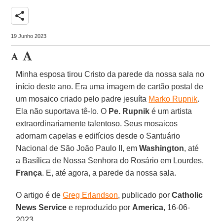
share
19 Junho 2023
Minha esposa tirou Cristo da parede da nossa sala no
início deste ano. Era uma imagem de cartão postal de
um mosaico criado pelo padre jesuíta
Marko Rupnik
.
Ela não suportava tê-lo. O
Pe. Rupnik
é um artista
extraordinariamente talentoso. Seus mosaicos
adornam capelas e edifícios desde o Santuário
Nacional de São João Paulo II, em
Washington
, até
a Basílica de Nossa Senhora do Rosário em Lourdes,
França
. E, até agora, a parede da nossa sala.
O artigo é de
Greg Erlandson
, publicado por
Catholic
News Service
e reproduzido por
America
, 16-06-
2023.