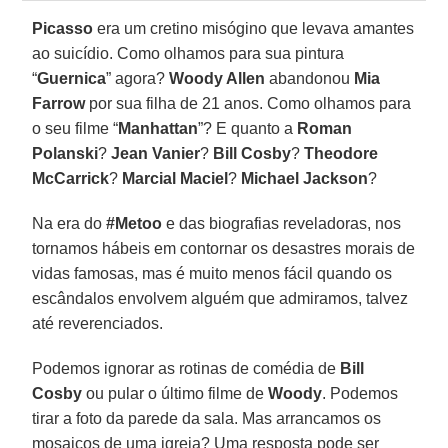
Picasso
era um cretino misógino que levava amantes
ao suicídio. Como olhamos para sua pintura
“
Guernica
” agora?
Woody Allen
abandonou
Mia
Farrow
por sua filha de 21 anos. Como olhamos para
o seu filme “
Manhattan
”? E quanto a
Roman
Polanski
?
Jean Vanier
?
Bill Cosby
?
Theodore
McCarrick
?
Marcial Maciel
?
Michael Jackson
?
Na era do
#Metoo
e das biografias reveladoras, nos
tornamos hábeis em contornar os desastres morais de
vidas famosas, mas é muito menos fácil quando os
escândalos envolvem alguém que admiramos, talvez
até reverenciados.
Podemos ignorar as rotinas de comédia de
Bill
Cosby
ou pular o último filme de
Woody
. Podemos
tirar a foto da parede da sala. Mas arrancamos os
mosaicos de uma igreja? Uma resposta pode ser