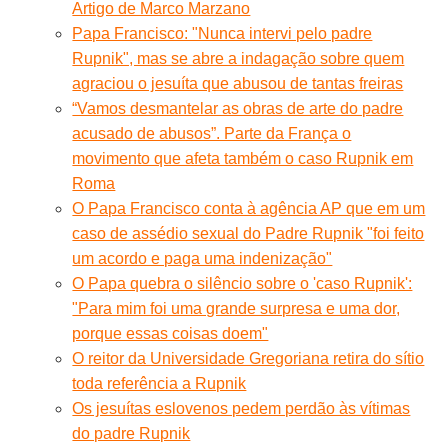
Artigo de Marco Marzano
Papa Francisco: "Nunca intervi pelo padre
Rupnik", mas se abre a indagação sobre quem
agraciou o jesuíta que abusou de tantas freiras
“Vamos desmantelar as obras de arte do padre
acusado de abusos”. Parte da França o
movimento que afeta também o caso Rupnik em
Roma
O Papa Francisco conta à agência AP que em um
caso de assédio sexual do Padre Rupnik "foi feito
um acordo e paga uma indenização"
O Papa quebra o silêncio sobre o 'caso Rupnik':
"Para mim foi uma grande surpresa e uma dor,
porque essas coisas doem"
O reitor da Universidade Gregoriana retira do sítio
toda referência a Rupnik
Os jesuítas eslovenos pedem perdão às vítimas
do padre Rupnik