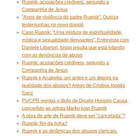
Rupnik: acusações credíveis, segundo a
Companhia de Jesus
“Anos de violência do padre Rupnik”. Quinze
testemunhas no novo dossiê
Caso Rupnik: “Uma mistura
de espiritualidade,
mística e sexualidade desviantes”. Entrevista com
Daniele Libanori, bispo jesuíta que está lidando
com as denúncias de abuso
Rupnik: acusações credíveis, segundo a
Companhia de Jesus
Rupnik e Anatrella: um antes e um depois na
realidade dos abusos? Artigo de Cristina Inogés
Sanz
PUCPR revoga o título de Doutor Honoris Causa
concedido ao artista Marko Ivan Rupnik
A obra de arte de Rupnik deve ser "cancelada"?
Rupnik: fim da linha?
Rupnik e as dinâmicas dos abusos clericais.