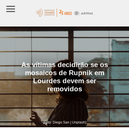
As vítimas decidirão se os
mosaicos de Rupnik em
Lourdes devem ser
removidos
(Foto: Diego San | Unplash)