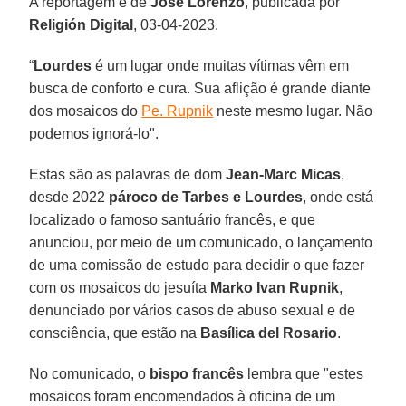
A reportagem é de
Jose Lorenzo
, publicada por
Religión Digital
, 03-04-2023.
“
Lourdes
é um lugar onde muitas vítimas vêm em
busca de conforto e cura. Sua aflição é grande diante
dos mosaicos do
Pe. Rupnik
neste mesmo lugar. Não
podemos ignorá-lo".
Estas são as palavras de dom
Jean-Marc Micas
,
desde 2022
pároco de Tarbes e Lourdes
, onde está
localizado o famoso santuário francês, e que
anunciou, por meio de um comunicado, o lançamento
de uma comissão de estudo para decidir o que fazer
com os mosaicos do jesuíta
Marko Ivan Rupnik
,
denunciado por vários casos de abuso sexual e de
consciência, que estão na
Basílica del Rosario
.
No comunicado, o
bispo francês
lembra que "estes
mosaicos foram encomendados à oficina de um