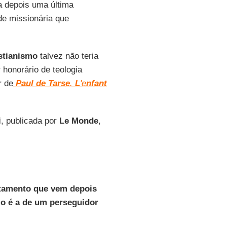
a depois uma última
de missionária que
stianismo
talvez não teria
r honorário de teologia
r de
Paul de Tarse
.
L
'e
nfant
i
, publicada por
Le Monde
,
stamento que vem depois
o é a de um perseguidor