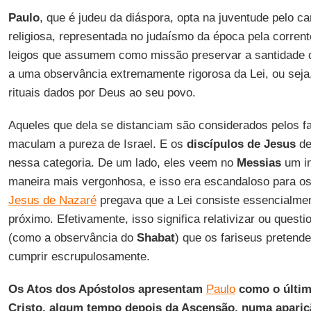
Paulo
, que é judeu da diáspora, opta na juventude pelo c
religiosa, representada no judaísmo da época pela corrent
leigos que assumem como missão preservar a santidade do
a uma observância extremamente rigorosa da Lei, ou seja,
rituais dados por Deus ao seu povo.
Aqueles que dela se distanciam são considerados pelos f
maculam a pureza de Israel. E os
discípulos de
Jesus
de
nessa categoria. De um lado, eles veem no
Messias
um in
maneira mais vergonhosa, e isso era escandaloso para os 
Jesus de Nazaré
pregava que a Lei consiste essencialme
próximo. Efetivamente, isso significa relativizar ou questi
(como a observância do
Shabat
) que os fariseus pretende
cumprir escrupulosamente.
Os Atos dos Apóstolos apresentam
Paulo
como o últim
Cristo, algum tempo depois da Ascensão, numa apari