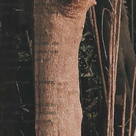
domésticas
", distintas da
nem na casa de um deles
onfia a gestão da nova
epois de alguns meses, ele
 Assim, ele cria uma rede
e cartas, que hoje são
a de epístola).
", aquele que, primeiro,
o?
adução usual do hebraico
des "mistas". No entanto,
ão-judeus. Digamos que