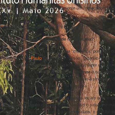
Paulo
, portanto, não é absolutamente um "renegado". Mel
corrente dentro do judaísmo.
Assim, desde então, prega a fé em Cristo.
Como organiza a sua atividade missionária?
Durante trinta anos, a partir de sua "mudança" por volta d
entre 62 e 64,
Paulo
se dedica à missão. Cidadão romano
de como funciona o Império, o que o leva a fazer um uso e
Percorrendo as vias romanas da
Ásia Menor
e da
Grécia
metrópoles regionais. Aí começa a dirigir-se à sinagoga, o
generosa rede de hospitalidade da diáspora.
Frequentemente, a ruptura com os judeus locais ocorre q
pregação de
Paulo
está em contraste com o judaísmo majo
vezes consegue convencer alguns indivíduos, o que lhe p