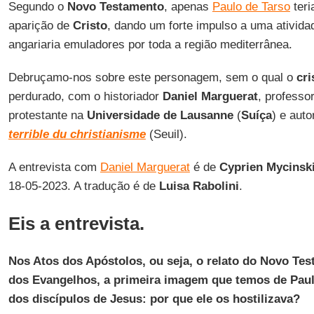
Segundo o
Novo Testamento
, apenas
Paulo de Tarso
teri
aparição de
Cristo
, dando um forte impulso a uma ativida
angariaria emuladores por toda a região mediterrânea.
Debruçamo-nos sobre este personagem, sem o qual o
cri
perdurado, com o historiador
Daniel Marguerat
, professo
protestante na
Universidade de Lausanne
(
Suíça
) e auto
terrible du christianisme
(Seuil).
A entrevista com
Daniel Marguerat
é de
Cyprien Mycinsk
18-05-2023. A tradução é de
Luisa Rabolini
.
Eis a entrevista.
Nos Atos dos Apóstolos, ou seja, o relato do Novo Te
dos Evangelhos, a primeira imagem que temos de Paul
dos discípulos de Jesus: por que ele os hostilizava?