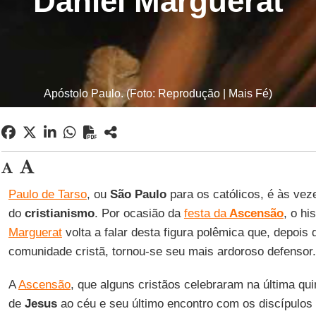
Daniel Marguerat
Apóstolo Paulo. (Foto: Reprodução | Mais Fé)
Paulo de Tarso
, ou
São Paulo
para os católicos, é às vez
do
cristianismo
. Por ocasião da
festa da
Ascensão
, o hi
Marguerat
volta a falar desta figura polêmica que, depois
comunidade cristã, tornou-se seu mais ardoroso defensor.
A
Ascensão
, que alguns cristãos celebraram na última quin
de
Jesus
ao céu e seu último encontro com os discípulos