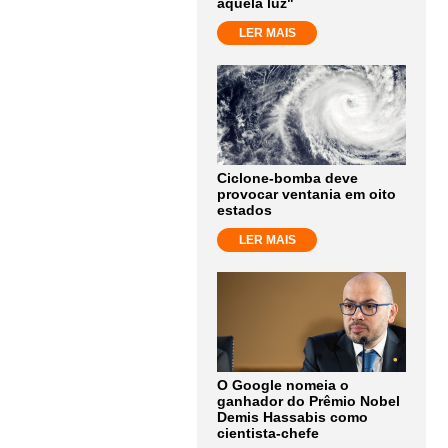
aquela luz"
LER MAIS
Ciclone-bomba deve
provocar ventania em oito
estados
LER MAIS
O Google nomeia o
ganhador do Prêmio Nobel
Demis Hassabis como
cientista-chefe