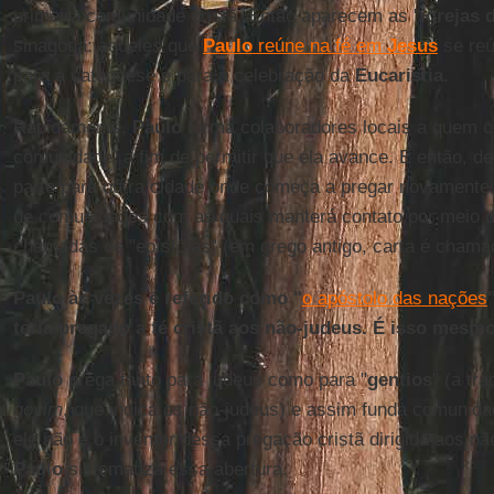
primeira comunidade cristã. Então aparecem as "
igrejas 
sinagoga: aqueles que
Paulo
reúne na fé em
Jesus
se reú
para a catequese e para a celebração da
Eucaristia
.
Rapidamente,
Paulo
forma colaboradores locais a quem c
comunidade, a fim de permitir que ela avance. E então, d
parte para outra cidade onde começa a pregar novamente.
de comunidades com as quais manterá contato por meio d
chamadas de "epístolas" (em grego antigo, carta é chamad
Paulo às vezes é referido como "
o apóstolo das nações
teria pregado a fé cristã aos não-judeus. É isso mesm
Paulo
prega tanto para judeus como para "
gentios
" (a tr
goyim
, que indica os não-judeus) e assim funda comunida
ele não é o inventor dessa pregação cristã dirigida aos n
Paulo
sistematiza essa abertura.