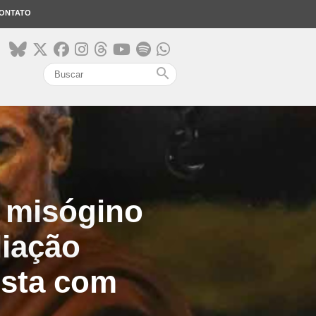
ONTATO
search
r misógino
liação
ista com