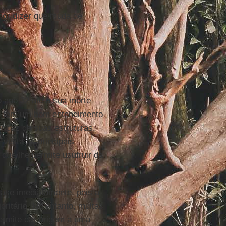
hor dizer que muda de
o ano 32 até à sua morte
, tem um bom entendimento
ficaz de suas estruturas.
, visita as principais
 que lhe permite usufruir da
uase imediatamente, pois a
ritário. No entanto, muitas
ermite dar origem a uma