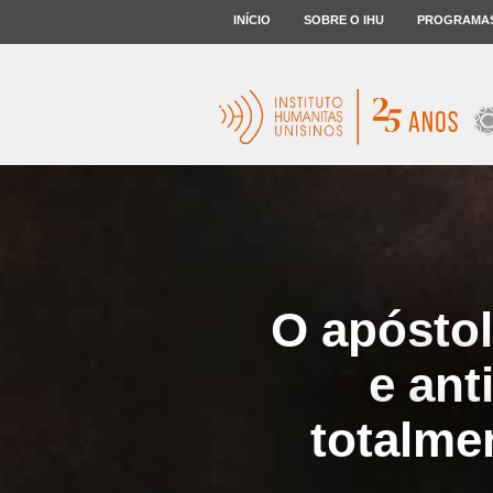
INÍCIO
SOBRE O IHU
PROGRAMA
O apóstol
e ant
totalme