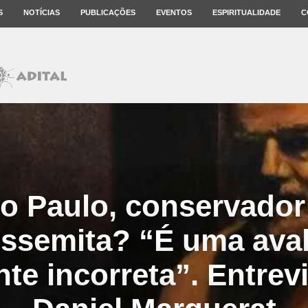
S
NOTÍCIAS
PUBLICAÇÕES
EVENTOS
ESPIRITUALIDADE
C
o Paulo, conservado
issemita? “É uma ava
nte incorreta”. Entrev