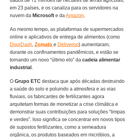
dados de 72 milhões de hectares de terras agrícolas,
em 23 países, e os canaliza para os servidores na
nuvem da
Microsoft
e da
Amazon
.
Ao mesmo tempo, as plataformas de supermercados
online e aplicativos de entrega de alimentos (como
DoorDash
,
Zomato
e
Deliveroo
) aumentaram,
durante os confinamentos pandêmicos, e estão se
tornando um novo “último elo” da
cadeia alimentar
industrial
.
O
Grupo ETC
destaca que após décadas destruindo
a saúde do solo e poluindo a atmosfera e as vias
fluviais, os fabricantes de fertilizantes agora
arquitetam formas de monetizar a crise climática e
demonstrar suas contribuições para soluções “limpas
e verdes”. Isso significa se concentrar em novos tipos
de supostos fertilizantes, como a semeadura
orgânica, os produtos baseados em micróbios, a