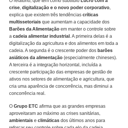
O relatório, que tem como subtítulo
Lucro com a
crise
,
digitalização e o novo poder corporativo
,
explica que existem três tendências
críticas
multissetoriais
que aumentam a capacidade dos
Barões da Alimentação
em manter o controle sobre
a
cadeia
alimentar
industrial
. A primeira delas é a
digitalização da agricultura e dos alimentos em toda a
cadeia. A segunda é o crescente poder dos
barões
asiáticos da alimentação
(especialmente chineses).
A terceira é a integração horizontal, incluída a
crescente participação das empresas de gestão de
ativos nos setores de alimentação e agricultura, que
cria uma aparência de concorrência, mas diminui a
concorrência real.
O
Grupo
ETC
afirma que as grandes empresas
aproveitaram ao máximo as crises sanitárias,
ambientais
e
climáticas
dos últimos anos para
reforçar seu controle sobre cada elo da cadeia