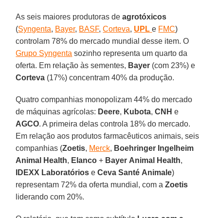
As seis maiores produtoras de
agrotóxicos
(
Syngenta
,
Bayer
,
BASF
,
Corteva
,
UPL
e
FMC
)
controlam 78% do mercado mundial desse item. O
Grupo Syngenta
sozinho representa um quarto da
oferta. Em relação às sementes,
Bayer
(com 23%) e
Corteva
(17%) concentram 40% da produção.
Quatro companhias monopolizam 44% do mercado
de máquinas agrícolas:
Deere
,
Kubota
,
CNH
e
AGCO
. A primeira delas controla 18% do mercado.
Em relação aos produtos farmacêuticos animais, seis
companhias (
Zoetis
,
Merck
,
Boehringer
Ingelheim
Animal
Health
,
Elanco
+
Bayer
Animal
Health
,
IDEXX
Laboratórios
e
Ceva
Santé
Animale
)
representam 72% da oferta mundial, com a
Zoetis
liderando com 20%.